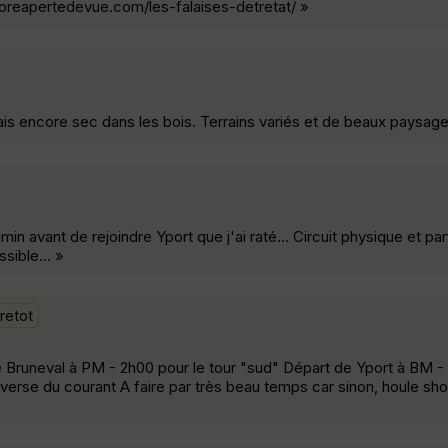
loreapertedevue.com/les-falaises-detretat/ »
ais encore sec dans les bois. Terrains variés et de beaux paysage
emin avant de rejoindre Yport que j'ai raté... Circuit physique et pa
sible... »
retot
e Bruneval à PM - 2h00 pour le tour "sud" Départ de Yport à BM -
enverse du courant A faire par très beau temps car sinon, houle sh