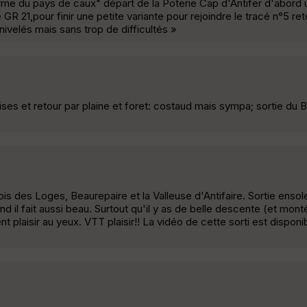
rme du pays de caux" départ de la Poterie Cap d'Antifer d'abord 
 GR 21,pour finir une petite variante pour rejoindre le tracé n°5 re
nivelés mais sans trop de difficultés »
aises et retour par plaine et foret: costaud mais sympa; sortie du
is des Loges, Beaurepaire et la Valleuse d'Antifaire. Sortie ensole
 il fait aussi beau. Surtout qu'il y as de belle descente (et mont
nt plaisir au yeux. VTT plaisir!! La vidéo de cette sorti est disponi