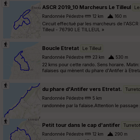
ASCR 2019_10 Marcheurs Le Tilleul
Le 
Randonnée Pédestre
12 km
160 m
Circuit effectué par les marcheurs de l'ASCR l
Tilleul - 76790 LE TILLEUL »
Boucle Etretat
Le Tilleul
Randonnée Pédestre
23 km
530 m
22 kms pour cette rando. Sens horaire. Matin: 
falaises qui mènent du phare d'Antifer à Etreta
du phare d'Antifer vers Etretat.
Turret
Randonnée Pédestre
5 km
randonnée par la falaise.Attention le passage p
Petit tour dans le cap d'antifer
Turreto
Randonnée Pédestre
12 km
290 m