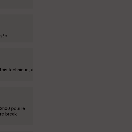
s! »
rfois technique, à
 2h00 pour le
ore break