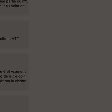
une partie du n°5
tour au point de
 Bolbe c VTT
illé et vraiment
é) dans ce coin.
ble sur la chaine