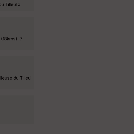
u Tilleul »
 (18kms). 7
leuse du Tilleul