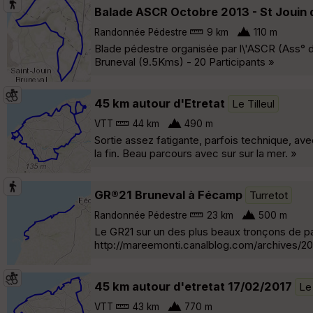
Balade ASCR Octobre 2013 - St Jouin 
Randonnée Pédestre
9 km
110 m
Blade pédestre organisée par l\'ASCR (Ass° 
Bruneval (9.5Kms) - 20 Participants »
45 km autour d'Etretat
Le Tilleul
VTT
44 km
490 m
Sortie assez fatigante, parfois technique, a
la fin. Beau parcours avec sur sur la mer. »
GR®21 Bruneval à Fécamp
Turretot
Randonnée Pédestre
23 km
500 m
Le GR21 sur un des plus beaux tronçons de pa
http://mareemonti.canalblog.com/archives/2
45 km autour d'etretat 17/02/2017
Le 
VTT
43 km
770 m