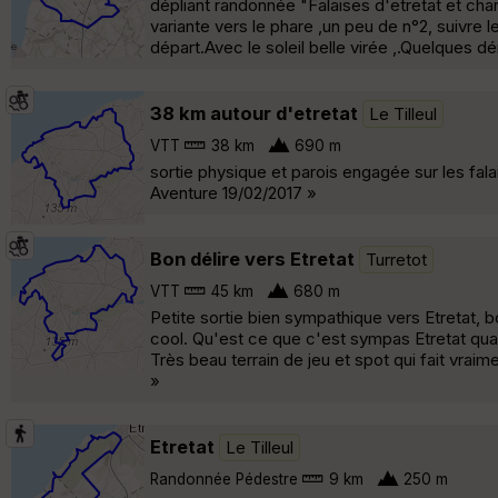
dépliant randonnée "Falaises d'etretat et cha
variante vers le phare ,un peu de n°2, suivre le
départ.Avec le soleil belle virée ,.Quelques dé
38 km autour d'etretat
Le Tilleul
VTT
38 km
690 m
sortie physique et parois engagée sur les fal
Aventure 19/02/2017 »
Bon délire vers Etretat
Turretot
VTT
45 km
680 m
Petite sortie bien sympathique vers Etretat, bo
cool. Qu'est ce que c'est sympas Etretat quand
Très beau terrain de jeu et spot qui fait vraime
»
Etretat
Le Tilleul
Randonnée Pédestre
9 km
250 m