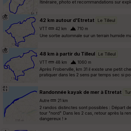
Itinéraire, photo et recommandations sur exp
42 km autour d'Etretat
Le Tilleul
VTT
42 km
710 m
Une sortie automnale sur un terrain humide m
48 km à partir du Tilleul
Le Tilleul
VTT
48 km
1060 m
Après Froberville, km 31 il existe une petit ch
pratiquer dans les 2 sens par temps sec si pos
Randonnée kayak de mer à Etretat
Tur
Autre
21 km
2 randos distinctes sont possibles : Départ d
tour "nord" Dans les 2 cas, retour après la r
dangereux ! »