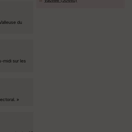
Vauville (50440)
 Valleuse du
s-midi sur les
ectoral. »