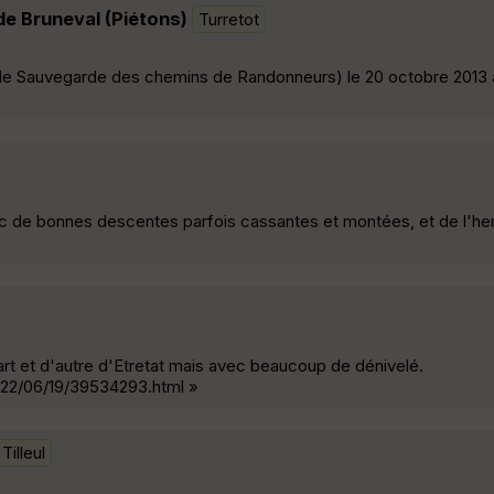
de Bruneval (Piétons)
Turretot
de Sauvegarde des chemins de Randonneurs) le 20 octobre 2013 à
vec de bonnes descentes parfois cassantes et montées, et de l'her
rt et d'autre d'Etretat mais avec beaucoup de dénivelé.
022/06/19/39534293.html »
Tilleul