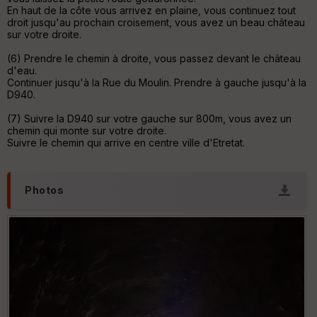
tr
En haut de la côte vous arrivez en plaine, vous continuez tout
e
droit jusqu'au prochain croisement, vous avez un beau château
P
sur votre droite.
OI
(6) Prendre le chemin à droite, vous passez devant le château
d'eau.
Continuer jusqu'à la Rue du Moulin. Prendre à gauche jusqu'à la
C
D940.
ou
le
(7) Suivre la D940 sur votre gauche sur 800m, vous avez un
ur
chemin qui monte sur votre droite.
Suivre le chemin qui arrive en centre ville d'Etretat.
Photos
Ep
ai
ss
eu
r
Tr
an
sp
ar