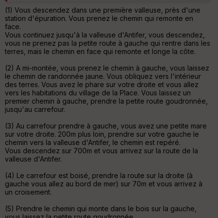
u
(1) Vous descendez dans une première valleuse, près d'une
v
station d'épuration. Vous prenez le chemin qui remonte en
er
face.
tu
Vous continuez jusqu'à la valleuse d'Antifer, vous descendez,
re
vous ne prenez pas la petite route à gauche qui rentre dans les
IG
terres, mais le chemin en face qui remonte et longe la côte.
N
(2) A mi-montée, vous prenez le chemin à gauche, vous laissez
Aff
le chemin de randonnée jaune. Vous obliquez vers l'intérieur
ic
des terres. Vous avez le phare sur votre droite et vous allez
he
vers les habitations du village de la Place. Vous laissez un
r
premier chemin à gauche, prendre la petite route goudronnée,
d
jusqu'au carrefour.
é
p
(3) Au carrefour prendre à gauche, vous avez une petite mare
ar
sur votre droite. 200m plus loin, prendre sur votre gauche le
t
chemin vers la valleuse d'Antifer, le chemin est repéré.
Vous descendez sur 700m et vous arrivez sur la route de la
ar
valleuse d'Antifer.
ri
v
(4) Le carrefour est boisé, prendre la route sur la droite (à
é
gauche vous allez au bord de mer) sur 70m et vous arrivez à
e
un croisement.
(5) Prendre le chemin qui monte dans le bois sur la gauche,
Fil
vous laissez la petite route goudronnée.