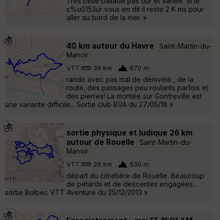
Très belle ballade pas dur et variée. Si le
c%u0153ur vous en dit il reste 2 K ms pour
aller au bord de la mer. »
40 km autour du Havre
Saint-Martin-du-
Manoir
VTT
39 km
670 m
rando avec pas mal de dénivelé , de la
route, des passages peu roulants parfois et
des pierres! La montée sur Gonfreville est
une variante difficile... Sortie club BVA du 27/05/18 »
sortie physique et ludique 26 km
autour de Rouelle
Saint-Martin-du-
Manoir
VTT
26 km
530 m
départ du cimetière de Rouelle. Beaucoup
de pétards et de descentes engagées...
sortie Bolbec VTT Aventure du 25/12/2013 »