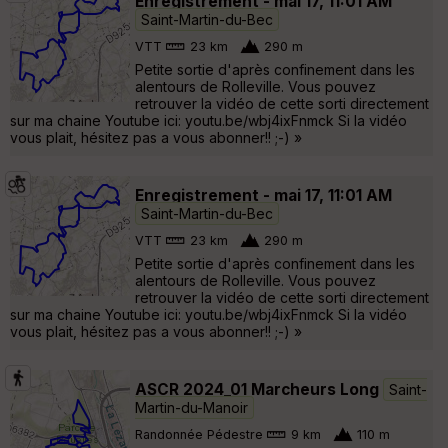
Enregistrement - mai 17, 11:01 AM
Saint-Martin-du-Bec
VTT
23 km
290 m
Petite sortie d'après confinement dans les
alentours de Rolleville. Vous pouvez
retrouver la vidéo de cette sorti directement
sur ma chaine Youtube ici: youtu.be/wbj4ixFnmck Si la vidéo
vous plait, hésitez pas a vous abonner!! ;-) »
Enregistrement - mai 17, 11:01 AM
Saint-Martin-du-Bec
VTT
23 km
290 m
Petite sortie d'après confinement dans les
alentours de Rolleville. Vous pouvez
retrouver la vidéo de cette sorti directement
sur ma chaine Youtube ici: youtu.be/wbj4ixFnmck Si la vidéo
vous plait, hésitez pas a vous abonner!! ;-) »
ASCR 2024_01 Marcheurs Long
Saint-
Martin-du-Manoir
Randonnée Pédestre
9 km
110 m