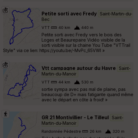
Petite sorti avec Fredy
Saint-Martin-du-
Bec
VTT
40 km
440 m
Petite sorti avec Fredy vers le bois des
Loges et Beaurepaire Vidéo visible de la
sorti visible sur la chaine You Tube "VTTrail
Style" via ce lien: https://youtu.be/-MvPc_65VWI »
Vtt campagne autour du Havre
Saint-
Martin-du-Manoir
VTT
44 km
530 m
sortie sympa avec pas mal de plaine, pas
beaucoup de D+ mais fatigante quand même
avec le départ en côte à froid! »
GR 21 Montivillier - Le Tilleul
Saint-
Martin-du-Manoir
Randonnée Pédestre
26 km
320 m