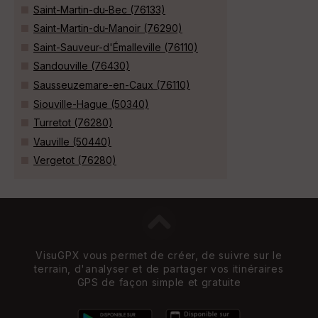
Saint-Martin-du-Bec (76133)
Saint-Martin-du-Manoir (76290)
Saint-Sauveur-d'Émalleville (76110)
Sandouville (76430)
Sausseuzemare-en-Caux (76110)
Siouville-Hague (50340)
Turretot (76280)
Vauville (50440)
Vergetot (76280)
VisuGPX vous permet de créer, de suivre sur le
terrain, d'analyser et de partager vos itinéraires
GPS de façon simple et gratuite