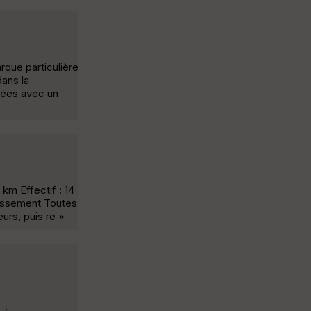
que particulière
dans la
uées avec un
km Effectif : 14
rtissement Toutes
urs, puis re »