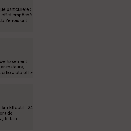
e particulière :
en effet empêché
b Yerrois ont
Avertissement
 animateurs,
ortie a été eff »
km Effectif : 24
tent de
,de faire