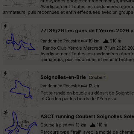
https://docs.google.com/document/d/1mM
Avertissement Toutes les randonnées répertor
animateurs, puis reconnues et enfin effectuées avec un groupe.
77L36/26 Les gués de l'Yerres 2026 pa
Randonnée Pédestre
19 km
210 m
Rando Club Yerrois Mercredi 17 juin 2026 202
Avertissement Toutes les randonnées répertor
animateurs, puis reconnues et enfin effectuée
Soignolles-en-Brie
Coubert
Randonnée Pédestre
13 km
Petite rando en boucle au départ de Soignoll
et Cordon par les bords de l'Yerres »
ASCT running Coubert Soignolles Sol
Course à pied
13 km
110 m
Parcours type "trail" avec la moitié de chemi