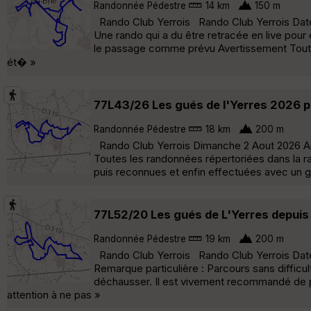
Randonnée Pédestre
14 km
150 m
Rando Club Yerrois Rando Club Yerrois Date : 
Une rando qui a du être retracée en live pou
le passage comme prévu Avertissement Toute
ét� »
77L43/26 Les gués de l'Yerres 2026 pa
Randonnée Pédestre
18 km
200 m
Rando Club Yerrois Dimanche 2 Aout 2026 Arl
Toutes les randonnées répertoriées dans la r
puis reconnues et enfin effectuées avec un gro
77L52/20 Les gués de L'Yerres depuis 
Randonnée Pédestre
19 km
200 m
Rando Club Yerrois Rando Club Yerrois Date 
Remarque particulière : Parcours sans diffic
déchausser. Il est vivement recommandé de pr
attention à ne pas »