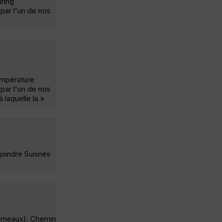
ring
par l'un de nos
empérature
par l'un de nos
 laquelle la »
joindre Suisnes
 hameaux). Chemin