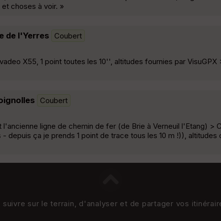
 et choses à voir. »
e de l'Yerres
Coubert
vadeo X55, 1 point toutes les 10'', altitudes fournies par VisuGPX >
oignolles
Coubert
t l'ancienne ligne de chemin de fer (de Brie à Verneuil l'Etang) > 
 depuis ça je prends 1 point de trace tous les 10 m !)), altitudes
uivre sur le terrain, d'analyser et de partager vos itinérai