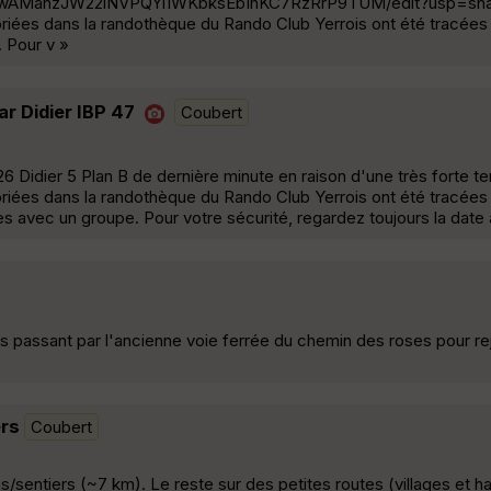
ibwAManzJW22lNVPQYi1WKbksEb1nKC7RzRrP9TUM/edit?usp=sha
iées dans la randothèque du Rando Club Yerrois ont été tracées 
 Pour v »
r Didier IBP 47
Coubert
6 Didier 5 Plan B de dernière minute en raison d'une très forte t
iées dans la randothèque du Rando Club Yerrois ont été tracées 
s avec un groupe. Pour votre sécurité, regardez toujours la date à
es passant par l'ancienne voie ferrée du chemin des roses pour re
ers
Coubert
ns/sentiers (~7 km). Le reste sur des petites routes (villages et