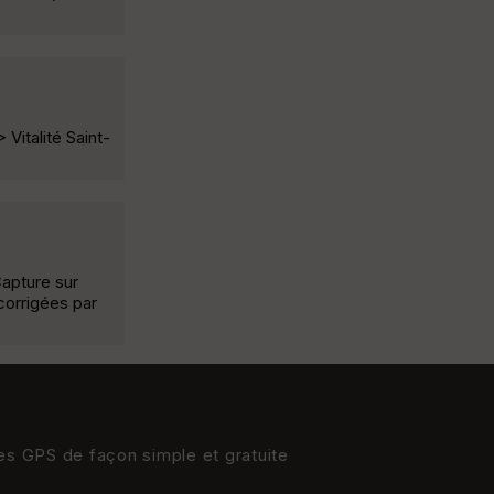
 Vitalité Saint-
Capture sur
 corrigées par
res GPS de façon simple et gratuite