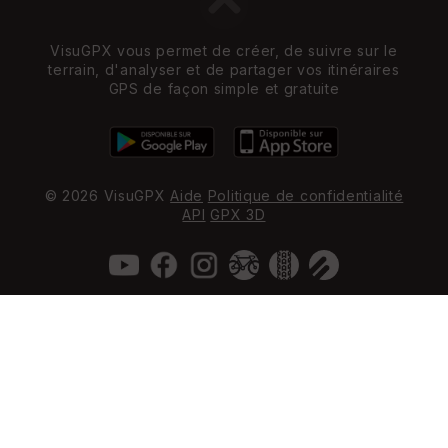
VisuGPX vous permet de créer, de suivre sur le
terrain, d'analyser et de partager vos itinéraires
GPS de façon simple et gratuite
© 2026 VisuGPX
Aide
Politique de confidentialité
API
GPX 3D