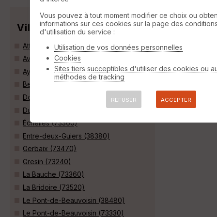
Vous pouvez à tout moment modifier ce choix ou obten
informations sur ces cookies sur la page des condition
Villes
d'utilisation du service :
Attignat-Oncin (73610)
Utilisation de vos données personnelles
Cookies
Avressieux (73240)
Sites tiers succeptibles d'utiliser des cookies ou a
Ayn (73470)
méthodes de tracking
Belmont-Tramonet (73330)
Domessin (73330)
REFUSER
ACCEPTER
Dullin (73610)
Échelles (73360)
Entre-deux-Guiers (38380)
Gerbaix (73470)
Gresin (73240)
La Bauche (73360)
La Bridoire (73520)
Le Pont-de-Beauvoisin (38480)
Le Pont-de-Beauvoisin (73330)