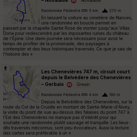
– Novalaise
Novalaise
Randonnée Pédestre
5 km
270 m
En laissant la voiture au cimetière de Nances,
une randonnée en boucle permet en
passant par la chapelle Sainte Rose de monter jusqu'aux Villas
Doria pour redescendre par les imposantes ruines du château
de l'Épine. Une demi-journée sera nécessaire pour avoir le
temps de profiter de la promenade, des paysages à
contempler et des lieux historiques traversés. Ce que je sais de
l'histoire des »
Les Chenevières 747 m, circuit court
depuis le Belvédère des Chenevières
– Gerbaix
Gresin
Randonnée Pédestre
4 km
190 m
Depuis le Belvédère des Chenevières, sur la
route du Col de la Crusille en montant de Sainte-Marie-d'Alvey,
la visite du point de vue au-dessus des falaises du point 747 à
l'Est des Chenevières ne manque pas d'intérêt pour qui
souhaite une randonnée plutôt sauvage et tranquille. Les lieux-
dits traversés méconnus, sont peu évocateurs. Aussi la lecture
des cartes sera préférable à un »