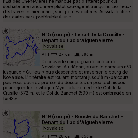
l'Est des Chenevières ne manque pas d'intérêt pour qui
souhaite une randonnée plutôt sauvage et tranquille. Les lieux-
dits traversés méconnus, sont peu évocateurs. Aussi la lecture
des cartes sera préférable à un »
N°5 (rouge) - Le col de la Crusille -
Départ du Lac d'Aiguebelette
Novalaise
VTT
27 km
590 m
Découverte campagnarde autour de
Novalaise. Au départ, suivre le parcours n°3
jusquaux « Guillets » puis descendre et traverser le bourg de
Novalaise. L'itinéraire est roulant, montant jusqu'à mi-parcours
puis vous pourrez profiter de descentes un peu techniques
pour rejoindre le village d'Ayn. La liaison entre le Col de la
Crusille (572 m) et le Col du Banchet (590 m) est ombragée en
for� »
N°9 (rouge) - Boucle du Banchet -
Départ du Lac d'Aiguebelette
Novalaise
VTT
28 km
650 m