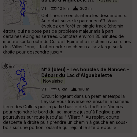
VTT
12 km
360 m
Cet itinéraire enchantera les descendeurs.
Au début suivre le parcours n°3. Vous
évoluez en forêt en single track (chemin
étroit), qui ne pose pas de problème majeur mis à part
certaines épingles serrées. Comptez environ 30 minutes de
montée sur la route du Col de l'Epine et à mi-chemin aux ruines
des Villas Doria, il faut prendre un chemin assez large sur la
droite pour descendre jusq »
N°3 (bleu) - Les boucles de Nances -
Départ du Lac d'Aiguebelette
Novalaise
VTT
8 km
190 m
Circuit longeant dans un premier temps la
Leysse vous traverserez ensuite le hameau
fleuri des Gollets puis la partie basse de la forêt de Nances
pour rejoindre le bord du lac, montez jusqu'à l'église puis
poursuivez sur route jusqu'au " Villard ". Au replat, courte
descente à droite puis prendre un chemin à gauche en sous-
bois sur une portion roulante qui rejoint le site d'éboul »