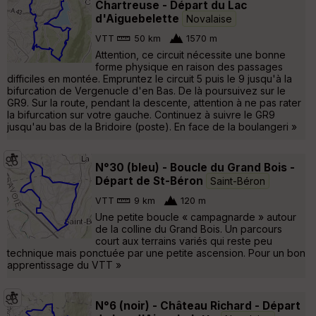
Chartreuse - Départ du Lac
d'Aiguebelette
Novalaise
VTT
50 km
1570 m
Attention, ce circuit nécessite une bonne
forme physique en raison des passages
difficiles en montée. Empruntez le circuit 5 puis le 9 jusqu'à la
bifurcation de Vergenucle d'en Bas. De là poursuivez sur le
GR9. Sur la route, pendant la descente, attention à ne pas rater
la bifurcation sur votre gauche. Continuez à suivre le GR9
jusqu'au bas de la Bridoire (poste). En face de la boulangeri »
N°30 (bleu) - Boucle du Grand Bois -
Départ de St-Béron
Saint-Béron
VTT
9 km
120 m
Une petite boucle « campagnarde » autour
de la colline du Grand Bois. Un parcours
court aux terrains variés qui reste peu
technique mais ponctuée par une petite ascension. Pour un bon
apprentissage du VTT »
N°6 (noir) - Château Richard - Départ