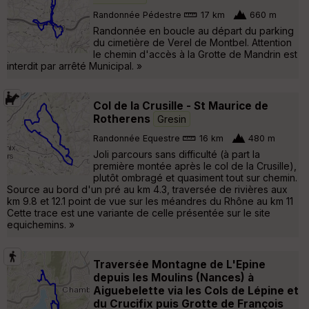
Randonnée Pédestre
17 km
660 m
Randonnée en boucle au départ du parking
du cimetière de Verel de Montbel. Attention
le chemin d'accès à la Grotte de Mandrin est
interdit par arrêté Municipal. »
Col de la Crusille - St Maurice de
Rotherens
Gresin
Randonnée Equestre
16 km
480 m
Joli parcours sans difficulté (à part la
première montée après le col de la Crusille),
plutôt ombragé et quasiment tout sur chemin.
Source au bord d'un pré au km 4.3, traversée de rivières aux
km 9.8 et 12.1 point de vue sur les méandres du Rhône au km 11
Cette trace est une variante de celle présentée sur le site
equichemins. »
Traversée Montagne de L'Epine
depuis les Moulins (Nances) à
Aiguebelette via les Cols de Lépine et
du Crucifix puis Grotte de François