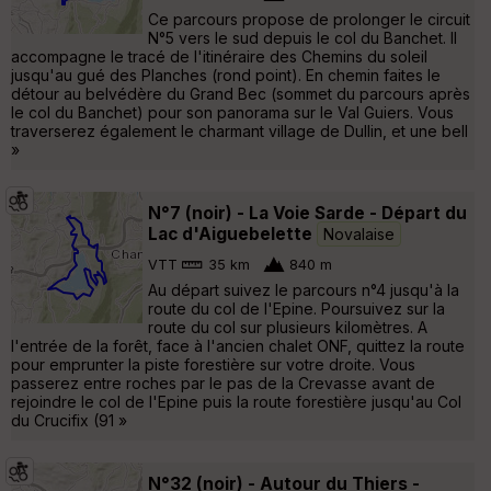
Ce parcours propose de prolonger le circuit
N°5 vers le sud depuis le col du Banchet. Il
accompagne le tracé de l'itinéraire des Chemins du soleil
jusqu'au gué des Planches (rond point). En chemin faites le
détour au belvédère du Grand Bec (sommet du parcours après
le col du Banchet) pour son panorama sur le Val Guiers. Vous
traverserez également le charmant village de Dullin, et une bell
»
N°7 (noir) - La Voie Sarde - Départ du
Lac d'Aiguebelette
Novalaise
VTT
35 km
840 m
Au départ suivez le parcours n°4 jusqu'à la
route du col de l'Epine. Poursuivez sur la
route du col sur plusieurs kilomètres. A
l'entrée de la forêt, face à l'ancien chalet ONF, quittez la route
pour emprunter la piste forestière sur votre droite. Vous
passerez entre roches par le pas de la Crevasse avant de
rejoindre le col de l'Epine puis la route forestière jusqu'au Col
du Crucifix (91 »
N°32 (noir) - Autour du Thiers -