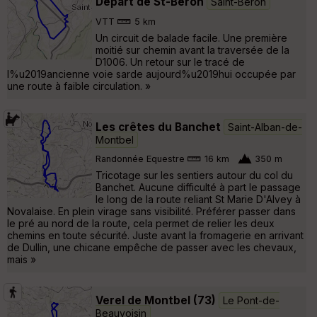
Départ de St-Béron
Saint-Béron
VTT
5 km
Un circuit de balade facile. Une première
moitié sur chemin avant la traversée de la
D1006. Un retour sur le tracé de
l%u2019ancienne voie sarde aujourd%u2019hui occupée par
une route à faible circulation. »
Les crêtes du Banchet
Saint-Alban-de-
Montbel
Randonnée Equestre
16 km
350 m
Tricotage sur les sentiers autour du col du
Banchet. Aucune difficulté à part le passage
le long de la route reliant St Marie D'Alvey à
Novalaise. En plein virage sans visibilité. Préférer passer dans
le pré au nord de la route, cela permet de relier les deux
chemins en toute sécurité. Juste avant la fromagerie en arrivant
de Dullin, une chicane empêche de passer avec les chevaux,
mais »
Verel de Montbel (73)
Le Pont-de-
Beauvoisin