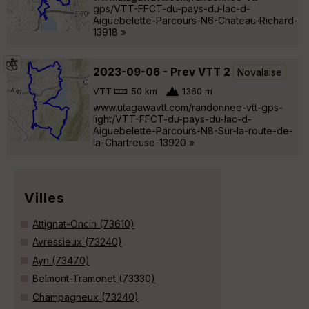
gps/VTT-FFCT-du-pays-du-lac-d-
Aiguebelette-Parcours-N6-Chateau-Richard-
13918 »
2023-09-06 - Prev VTT 2
Novalaise
VTT
50 km
1360 m
www.utagawavtt.com/randonnee-vtt-gps-
light/VTT-FFCT-du-pays-du-lac-d-
Aiguebelette-Parcours-N8-Sur-la-route-de-
la-Chartreuse-13920 »
Villes
Attignat-Oncin (73610)
Avressieux (73240)
Ayn (73470)
Belmont-Tramonet (73330)
Champagneux (73240)