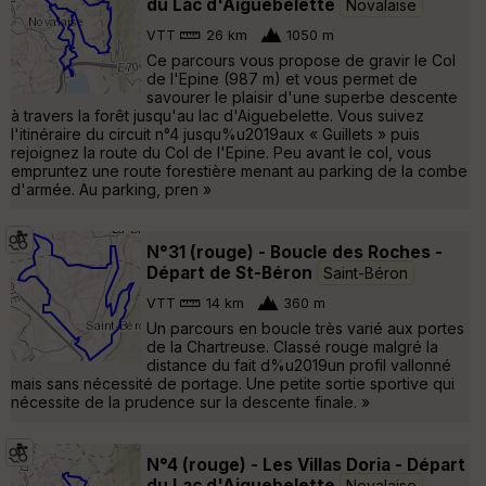
du Lac d'Aiguebelette
Novalaise
VTT
26 km
1050 m
Ce parcours vous propose de gravir le Col
de l'Epine (987 m) et vous permet de
savourer le plaisir d'une superbe descente
à travers la forêt jusqu'au lac d'Aiguebelette. Vous suivez
l'itinéraire du circuit n°4 jusqu%u2019aux « Guillets » puis
rejoignez la route du Col de l'Epine. Peu avant le col, vous
empruntez une route forestière menant au parking de la combe
d'armée. Au parking, pren »
N°31 (rouge) - Boucle des Roches -
Départ de St-Béron
Saint-Béron
VTT
14 km
360 m
Un parcours en boucle très varié aux portes
de la Chartreuse. Classé rouge malgré la
distance du fait d%u2019un profil vallonné
mais sans nécessité de portage. Une petite sortie sportive qui
nécessite de la prudence sur la descente finale. »
N°4 (rouge) - Les Villas Doria - Départ
du Lac d'Aiguebelette
Novalaise