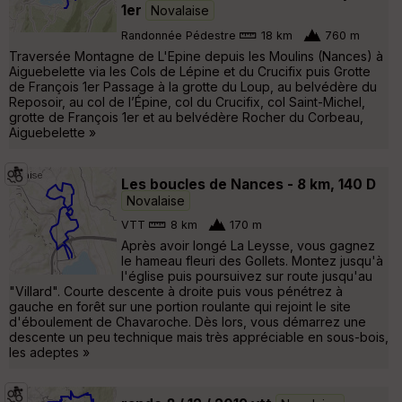
1er
Novalaise
Randonnée Pédestre
18 km
760 m
Traversée Montagne de L'Epine depuis les Moulins (Nances) à
Aiguebelette via les Cols de Lépine et du Crucifix puis Grotte
de François 1er Passage à la grotte du Loup, au belvédère du
Reposoir, au col de l’Épine, col du Crucifix, col Saint-Michel,
grotte de François 1er et au belvédère Rocher du Corbeau,
Aiguebelette »
Les boucles de Nances - 8 km, 140 D
Novalaise
VTT
8 km
170 m
Après avoir longé La Leysse, vous gagnez
le hameau fleuri des Gollets. Montez jusqu'à
l'église puis poursuivez sur route jusqu'au
"Villard". Courte descente à droite puis vous pénétrez à
gauche en forêt sur une portion roulante qui rejoint le site
d'éboulement de Chavaroche. Dès lors, vous démarrez une
descente un peu technique mais très appréciable en sous-bois,
les adeptes »