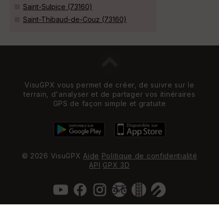
Saint-Sulpice (73160)
Saint-Thibaud-de-Couz (73160)
VisuGPX vous permet de créer, de suivre sur le
terrain, d'analyser et de partager vos itinéraires
GPS de façon simple et gratuite
© 2026 VisuGPX
Aide
Politique de confidentialité
API
GPX 3D