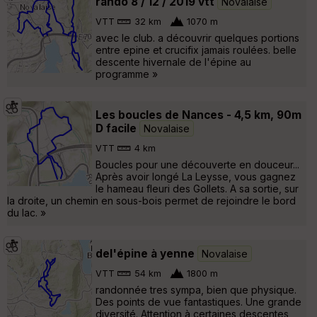
rando 8 / 12 / 2019 vtt
Novalaise
VTT
32 km
1070 m
avec le club. a découvrir quelques portions
entre epine et crucifix jamais roulées. belle
descente hivernale de l'épine au
programme »
Les boucles de Nances - 4,5 km, 90m
D facile
Novalaise
VTT
4 km
Boucles pour une découverte en douceur...
Après avoir longé La Leysse, vous gagnez
le hameau fleuri des Gollets. A sa sortie, sur
la droite, un chemin en sous-bois permet de rejoindre le bord
du lac. »
del'épine à yenne
Novalaise
VTT
54 km
1800 m
randonnée tres sympa, bien que physique.
Des points de vue fantastiques. Une grande
diversité. Attention à certaines descentes