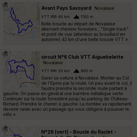
Avant Pays Savoyard
Novalaise
VTT
40 km
1150 m
Belle boucle au départ de Novalaise
alternant chemins forestiers , "Single track"
et point de vue (attention au brouillard en
automne) 42 km d'une belle boucle VTT »
circuit N°6 Club VTT Aiguebelette
Novalaise
VTT
20 km
860 m
Garer sa voiture à Novalaise. Monter au Col
de l'Epine par la route. Un peu avant le col, il
faudra prendre la seconde route partant à
gauche. On passe en général une barrière métallique verte.
Continuer sur la route forestière jusqu'au parking de Château-
Richard. Prendre le chemin à gauche. La montée va rapidement
devenir raide avec un passage qui vous obligera à pousser le
vélo »
N°29 (vert) - Boucle du Raclet -