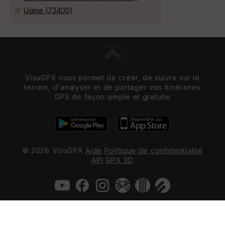
Ugine (73400)
VisuGPX vous permet de créer, de suivre sur le
terrain, d'analyser et de partager vos itinéraires
GPS de façon simple et gratuite
© 2026 VisuGPX
Aide
Politique de confidentialité
API
GPX 3D