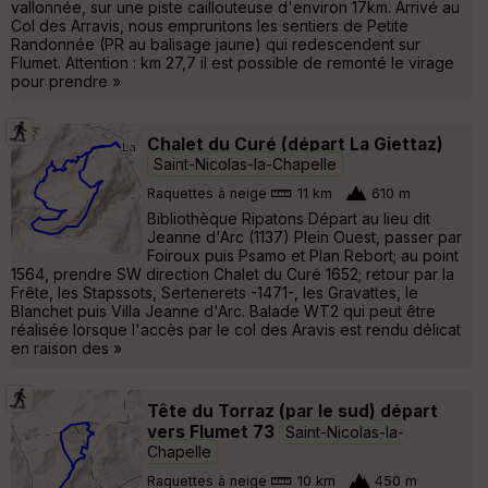
vallonnée, sur une piste caillouteuse d'environ 17km. Arrivé au
Col des Arravis, nous empruntons les sentiers de Petite
Randonnée (PR au balisage jaune) qui redescendent sur
Flumet. Attention : km 27,7 il est possible de remonté le virage
pour prendre »
Chalet du Curé (départ La Giettaz)
Saint-Nicolas-la-Chapelle
Raquettes à neige
11 km
610 m
Bibliothèque Ripatons Départ au lieu dit
Jeanne d'Arc (1137) Plein Ouest, passer par
Foiroux puis Psamo et Plan Rebort; au point
1564, prendre SW direction Chalet du Curé 1652; retour par la
Frête, les Stapssots, Sertenerets -1471-, les Gravattes, le
Blanchet puis Villa Jeanne d'Arc. Balade WT2 qui peut être
réalisée lorsque l'accès par le col des Aravis est rendu délicat
en raison des »
Tête du Torraz (par le sud) départ
vers Flumet 73
Saint-Nicolas-la-
Chapelle
Raquettes à neige
10 km
450 m