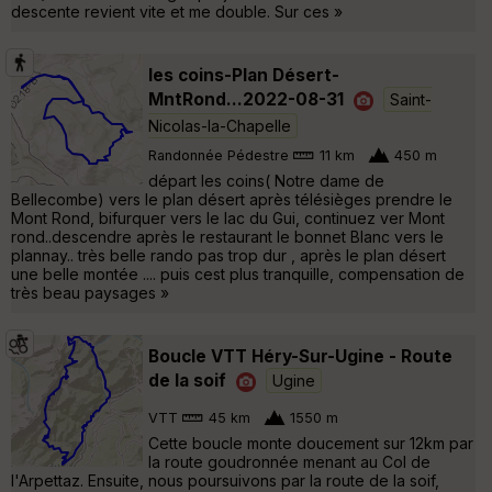
descente revient vite et me double. Sur ces »
les coins-Plan Désert-
MntRond...2022-08-31
Saint-
Nicolas-la-Chapelle
Randonnée Pédestre
11 km
450 m
départ les coins( Notre dame de
Bellecombe) vers le plan désert après télésièges prendre le
Mont Rond, bifurquer vers le lac du Gui, continuez ver Mont
rond..descendre après le restaurant le bonnet Blanc vers le
plannay.. très belle rando pas trop dur , après le plan désert
une belle montée .... puis cest plus tranquille, compensation de
très beau paysages »
Boucle VTT Héry-Sur-Ugine - Route
de la soif
Ugine
VTT
45 km
1550 m
Cette boucle monte doucement sur 12km par
la route goudronnée menant au Col de
l'Arpettaz. Ensuite, nous poursuivons par la route de la soif,