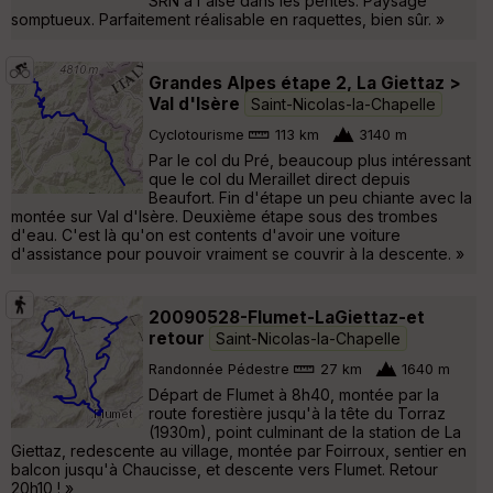
SRN à l'aise dans les pentes. Paysage
somptueux. Parfaitement réalisable en raquettes, bien sûr. »
Grandes Alpes étape 2, La Giettaz >
Val d'Isère
Saint-Nicolas-la-Chapelle
Cyclotourisme
113 km
3140 m
Par le col du Pré, beaucoup plus intéressant
que le col du Meraillet direct depuis
Beaufort. Fin d'étape un peu chiante avec la
montée sur Val d'Isère. Deuxième étape sous des trombes
d'eau. C'est là qu'on est contents d'avoir une voiture
d'assistance pour pouvoir vraiment se couvrir à la descente. »
20090528-Flumet-LaGiettaz-et
retour
Saint-Nicolas-la-Chapelle
Randonnée Pédestre
27 km
1640 m
Départ de Flumet à 8h40, montée par la
route forestière jusqu'à la tête du Torraz
(1930m), point culminant de la station de La
Giettaz, redescente au village, montée par Foirroux, sentier en
balcon jusqu'à Chaucisse, et descente vers Flumet. Retour
20h10 ! »