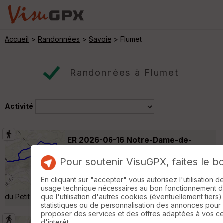
Accueil
>
Randonnées
>
Savoie
> Flumet
Randonnées à Flumet
Activité
ER 2026-06-16 Notre-Dame-de-
Bellecombe
Praz-sur-Arly
Pour soutenir VisuGPX, faites le b
Randonnée Pédestre
13 km
710 m
Départ de Notre-Dame-de-Bellecombe
En cliquant sur "accepter" vous autorisez l'utilisation 
Points de passage : Lac des Evettes, Refuge
usage technique nécessaires au bon fonctionnement du 
du Petit Tétras, Ban Rouge, Le Golet »
que l'utilisation d'autres cookies (éventuellement tiers)
statistiques ou de personnalisation des annonces pour
proposer des services et des offres adaptées à vos c
d'interêt.