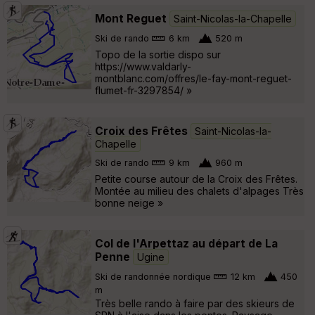
Mont Reguet
Saint-Nicolas-la-Chapelle
Ski de rando
6 km
520 m
Topo de la sortie dispo sur
https://www.valdarly-
montblanc.com/offres/le-fay-mont-reguet-
flumet-fr-3297854/ »
Croix des Frêtes
Saint-Nicolas-la-
Chapelle
Ski de rando
9 km
960 m
Petite course autour de la Croix des Frêtes.
Montée au milieu des chalets d'alpages Très
bonne neige »
Col de l'Arpettaz au départ de La
Penne
Ugine
Ski de randonnée nordique
12 km
450
m
Très belle rando à faire par des skieurs de