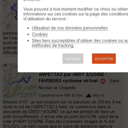
Praz Véchin 1743m - (Aravis)
Ugine
Vous pouvez à tout moment modifier ce choix ou obten
informations sur ces cookies sur la page des condition
Raquettes à neige
8 km
520 m
d'utilisation du service :
Rando en raquettes en A/R Départ : Héry S/
Utilisation de vos données personnelles
Ugine (La Penne) 1186m Superbe randonnée
panoramique pour ce sommet secondaire des Aravis. Au pied
Cookies
de l'imposant Mont Charvin, Praz Véchin offre un très beau
Sites tiers succeptibles d'utiliser des cookies ou a
point de vue à 360°. La trace était faite ce jour, ce qui facilite
méthodes de tracking
grandement la progression. Le sentier est en pente douce sans
difficultés jusqu'à atteindre la route du col de l'Arpett »
REFUSER
ACCEPTER
ICTRAINER - CREST-VOLANT - col
ARPETTAZ par HERY S/UGINE -
FAVERGES cyclisme virtuel
Saint-
Nicolas-la-Chapelle
Cyclotourisme
42 km
960 m
Séance d'HT : je suis toujours sur ce parcours de 210 km. Il me
reste le col de l'ARPETTAZ à faire. Je commence dans la
descente de CREST-VOLANT ce qui me permet de faire un
petit échauffement. J'arrive vite au pont de FLON : pied de la
cote d'HERY S/UGINE. Dans les 2 premiers virages le % est
10%/12%. Le vélo rouge que je viens de distancer dans la