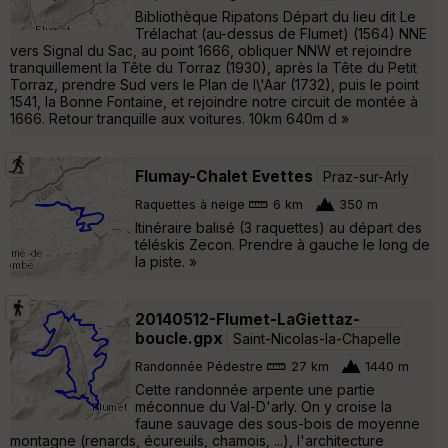
Bibliothèque Ripatons Départ du lieu dit Le
Trélachat (au-dessus de Flumet) (1564) NNE
vers Signal du Sac, au point 1666, obliquer NNW et rejoindre
tranquillement la Tête du Torraz (1930), après la Tête du Petit
Torraz, prendre Sud vers le Plan de l\'Aar (1732), puis le point
1541, la Bonne Fontaine, et rejoindre notre circuit de montée à
1666. Retour tranquille aux voitures. 10km 640m d »
Flumay-Chalet Evettes
Praz-sur-Arly
Raquettes à neige
6 km
350 m
Itinéraire balisé (3 raquettes) au départ des
téléskis Zecon. Prendre à gauche le long de
la piste. »
20140512-Flumet-LaGiettaz-
boucle.gpx
Saint-Nicolas-la-Chapelle
Randonnée Pédestre
27 km
1440 m
Cette randonnée arpente une partie
méconnue du Val-D'arly. On y croise la
faune sauvage des sous-bois de moyenne
montagne (renards, écureuils, chamois, ...), l'architecture