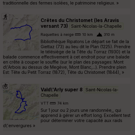
traditionnelle des fermes isolées, le patrimoine religieux. »
Crêtes du Christomet (les Aravis
versant 73)
Saint-Nicolas-la-Chapelle
Raquettes à neige
10 km
310 m
Bibliothèque Ripatons Le départ se fait de la
Giettaz (73) au lieu dit le Plan (1225). Prendre
le télésiège de la Tête du Torraz (1930) et la
balade commence effectivement à cet endroit pour une balade
en crête à couper le souffle (sur le plan des paysages: Mont
d\'Arbois au dessus de Megève, Mont Blanc,...). Prendre plein
Est: Tête du Petit Torraz (1872), Tête du Christomet (1844), »
Vald\'Arly super 8
Saint-Nicolas-la-
Chapelle
VTT
74 km
Sur 1 jour ou 2 jours une randonnée,, qui
apprend à gérer un effort long. Excellent test
pour déterminer votre capacité aux raids
d\'envergures »