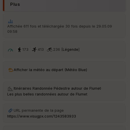
Plus
Aff
ic
he
r
Affichée 611 fois et téléchargée 30 fois depuis le 29.05.09
d
09:58
é
p
ar
t
173
413
236 [
Légende
]
ar
ri
v
Afficher la météo au départ (Météo Blue)
é
e
Itinéraires Randonnée Pédestre autour de
Flumet
·
C
Les plus belles randonnées autour de Flumet
ou
le
ur
URL permanente de la page
https://www.visugpx.com/1243583933