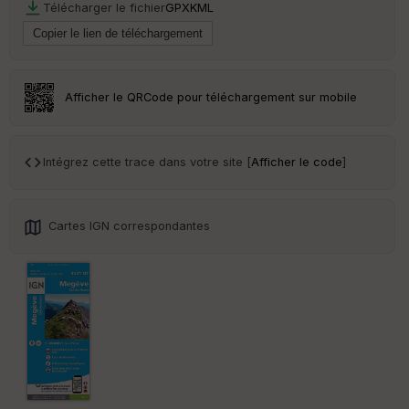
Télécharger le fichier
GPX
KML
Ep
ai
ss
eu
r
Afficher le QRCode pour téléchargement sur mobile
Tr
an
sp
Intégrez cette trace dans votre site [
Afficher le code
]
ar
en
ce
Cartes IGN correspondantes
Po
int
illé
s
S
e
n
s