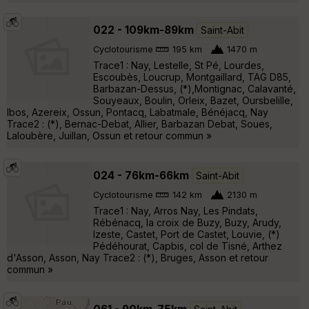
022 - 109km-89km
Saint-Abit
Cyclotourisme
195 km
1470 m
Trace1 : Nay, Lestelle, St Pé, Lourdes,
Escoubès, Loucrup, Montgaillard, TAG D85,
Barbazan-Dessus, (*),Montignac, Calavanté,
Souyeaux, Boulin, Orleix, Bazet, Oursbelille,
Ibos, Azereix, Ossun, Pontacq, Labatmale, Bénéjacq, Nay
Trace2 : (*), Bernac-Debat, Allier, Barbazan Debat, Soues,
Laloubère, Juillan, Ossun et retour commun »
024 - 76km-66km
Saint-Abit
Cyclotourisme
142 km
2130 m
Trace1 : Nay, Arros Nay, Les Pindats,
Rébénacq, la croix de Buzy, Buzy, Arudy,
Izeste, Castet, Port de Castet, Louvie, (*)
Pédéhourat, Capbis, col de Tisné, Arthez
d'Asson, Asson, Nay Trace2 : (*), Bruges, Asson et retour
commun »