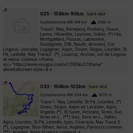
025 - 108km-90km
Saint-Abit
Cyclotourisme
198 km
2190 m
Trace1 : Nay, Bénéjacq, Pontacq, Ossun,
Lanne, Hibarette, Layrisse, Visker, (*) Hiis,
Montgaillard, Pouzac, Labassère,
Soulagnets, D18, Neuilh, Arrodets, Col
Lingous, Juncalas, Lugagnan, Aspin, Ossen, Ségus, Lourdes, St
Pé, Lestelle, Nay Trace2 : (*), Loucrup, Arcizac, col de Lingous
et retour commun <iframe
src="https://www.visugpx.com/vI7ZRDkiJC?iframe"
allowfullscreen style=& »
033 - 104km-102km
Saint-Abit
Cyclotourisme
204 km
1670 m
Trace 1 : Nay, Lestelle, St Pé, Lourdes, (*)
Omex, Segus, Aspin en Lavedan, Agos,
Argeles (*), St Savin, Arcizans, Sireix, Bun,
Arras en L., (**) Gez, Sere en L., Salles,
Agos, Lourdes, St Pé, Lestelle, Igon, Coarraze, Nay Trace 2 :
(*), Lugagnan, Boo-Silhen, Ayros, Argeles, Paroucrs commun
(**), Argeles, Agos et retour commun. »