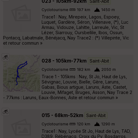
023 - 105km-92km
Saint-Abit
Cyclotourisme
197 km
1450 m
Trace1 : Nay, Mirepeix, Lagos, Espoey,
Luquet, Gardère, Séron, Villenave, (*), Luc
Armau, Vidouze, Lahitte, Larreule, Vic, St
Lézer, Siarrouy, Oursbellile, Ibos, Ossun,
Pontacq, Labatmale, Bénéjacq, Nay Trace2 : (*) Villepinte, Vic
et retour commun »
028 - 105km-77km
Saint-Abit
Cyclotourisme
182 km
2050 m
Trace 1 - 105kms : Nay, St Jo, Haut de Lys,
Sévignac, Louvie, Bielle, Gère, Laruns,
Gabas, Bious artigue, Laruns, Aste, Castet,
Louvie, Mifaget, Bruges, Asson, Nay Trace 2
- 77kms : Laruns, Eaux-Bonnes, Aste et retour commun »
015 - 68km-52km
Saint-Abit
Cyclotourisme
120 km
1290 m
Trace1 : Nay, Lycée St Jo, Haut de Lys, TAD,
D389, Rébénacq, Croix du Py, Bosdarros,