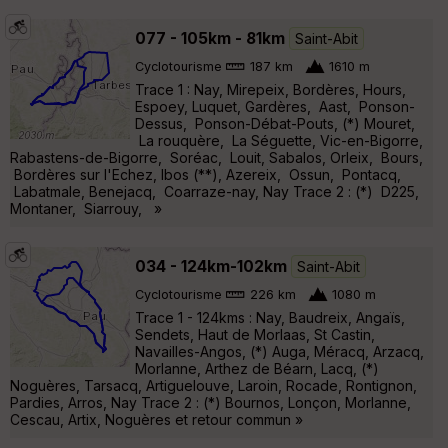
077 - 105km - 81km
Saint-Abit
Cyclotourisme
187 km
1610 m
Trace 1 : Nay, Mirepeix, Bordères, Hours,
Espoey, Luquet, Gardères, Aast, Ponson-
Dessus, Ponson-Débat-Pouts, (*) Mouret,
La rouquère, La Séguette, Vic-en-Bigorre,
Rabastens-de-Bigorre, Soréac, Louit, Sabalos, Orleix, Bours,
Bordères sur l'Echez, Ibos (**), Azereix, Ossun, Pontacq,
Labatmale, Benejacq, Coarraze-nay, Nay Trace 2 : (*) D225,
Montaner, Siarrouy, »
034 - 124km-102km
Saint-Abit
Cyclotourisme
226 km
1080 m
Trace 1 - 124kms : Nay, Baudreix, Angaïs,
Sendets, Haut de Morlaas, St Castin,
Navailles-Angos, (*) Auga, Méracq, Arzacq,
Morlanne, Arthez de Béarn, Lacq, (*)
Noguères, Tarsacq, Artiguelouve, Laroin, Rocade, Rontignon,
Pardies, Arros, Nay Trace 2 : (*) Bournos, Lonçon, Morlanne,
Cescau, Artix, Noguères et retour commun »