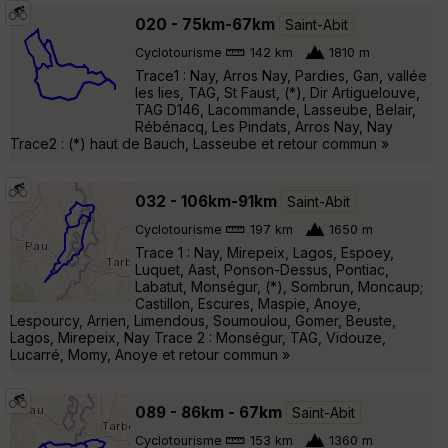
020 - 75km-67km
Saint-Abit
Cyclotourisme
142 km
1810 m
Trace1 : Nay, Arros Nay, Pardies, Gan, vallée
les lies, TAG, St Faust, (*), Dir Artiguelouve,
TAG D146, Lacommande, Lasseube, Belair,
Rébénacq, Les Pindats, Arros Nay, Nay
Trace2 : (*) haut de Bauch, Lasseube et retour commun »
032 - 106km-91km
Saint-Abit
Cyclotourisme
197 km
1650 m
Trace 1 : Nay, Mirepeix, Lagos, Espoey,
Luquet, Aast, Ponson-Dessus, Pontiac,
Labatut, Monségur, (*), Sombrun, Moncaup;
Castillon, Escures, Maspie, Anoye,
Lespourcy, Arrien, Limendous, Soumoulou, Gomer, Beuste,
Lagos, Mirepeix, Nay Trace 2 : Monségur, TAG, Vidouze,
Lucarré, Momy, Anoye et retour commun »
089 - 86km - 67km
Saint-Abit
Cyclotourisme
153 km
1360 m