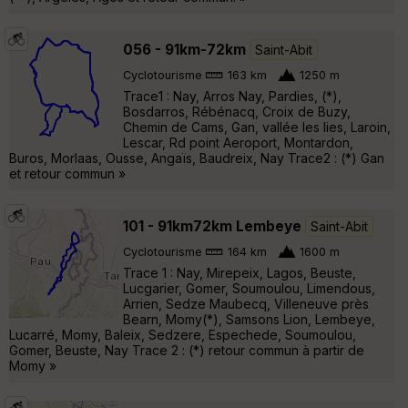
056 - 91km-72km
Saint-Abit
Cyclotourisme
163 km
1250 m
Trace1 : Nay, Arros Nay, Pardies, (*),
Bosdarros, Rébénacq, Croix de Buzy,
Chemin de Cams, Gan, vallée les lies, Laroin,
Lescar, Rd point Aeroport, Montardon,
Buros, Morlaas, Ousse, Angaïs, Baudreix, Nay Trace2 : (*) Gan
et retour commun »
101 - 91km72km Lembeye
Saint-Abit
Cyclotourisme
164 km
1600 m
Trace 1 : Nay, Mirepeix, Lagos, Beuste,
Lucgarier, Gomer, Soumoulou, Limendous,
Arrien, Sedze Maubecq, Villeneuve près
Bearn, Momy(*), Samsons Lion, Lembeye,
Lucarré, Momy, Baleix, Sedzere, Espechede, Soumoulou,
Gomer, Beuste, Nay Trace 2 : (*) retour commun à partir de
Momy »