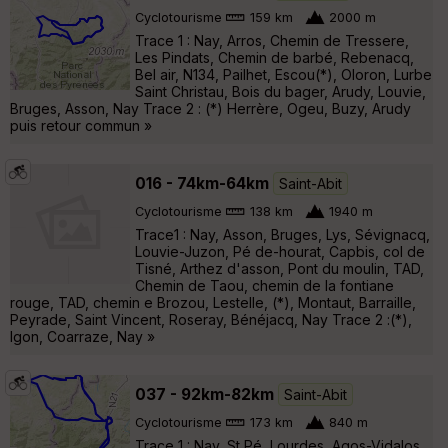
Cyclotourisme
159 km
2000 m
Trace 1 : Nay, Arros, Chemin de Tressere,
Les Pindats, Chemin de barbé, Rebenacq,
Bel air, N134, Pailhet, Escou(*), Oloron, Lurbe
Saint Christau, Bois du bager, Arudy, Louvie,
Bruges, Asson, Nay Trace 2 : (*) Herrère, Ogeu, Buzy, Arudy
puis retour commun »
016 - 74km-64km
Saint-Abit
Cyclotourisme
138 km
1940 m
Trace1 : Nay, Asson, Bruges, Lys, Sévignacq,
Louvie-Juzon, Pé de-hourat, Capbis, col de
Tisné, Arthez d'asson, Pont du moulin, TAD,
Chemin de Taou, chemin de la fontiane
rouge, TAD, chemin e Brozou, Lestelle, (*), Montaut, Barraille,
Peyrade, Saint Vincent, Roseray, Bénéjacq, Nay Trace 2 :(*),
Igon, Coarraze, Nay »
037 - 92km-82km
Saint-Abit
Cyclotourisme
173 km
840 m
Trace 1 : Nay, St Pé, Lourdes, Agos-Vidalos,