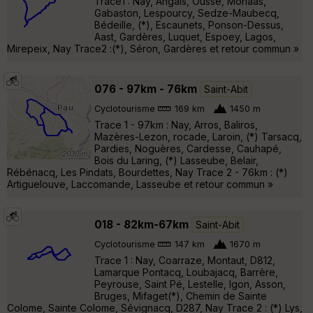
Trace1 : Nay, Angais, Ousse, Morlaas,
Gabaston, Lespourcy, Sedze-Maubecq,
Bédeille, (*), Escaunets, Ponson-Dessus,
Aast, Gardères, Luquet, Espoey, Lagos,
Mirepeix, Nay Trace2 :(*), Séron, Gardères et retour commun »
076 - 97km - 76km
Saint-Abit
Cyclotourisme
169 km
1450 m
Trace 1 - 97km : Nay, Arros, Baliros,
Mazères-Lezon, rocade, Laroin, (*) Tarsacq,
Pardies, Noguères, Cardesse, Cauhapé,
Bois du Laring, (*) Lasseube, Belair,
Rébénacq, Les Pindats, Bourdettes, Nay Trace 2 - 76km : (*)
Artiguelouve, Laccomande, Lasseube et retour commun »
018 - 82km-67km
Saint-Abit
Cyclotourisme
147 km
1670 m
Trace 1 : Nay, Coarraze, Montaut, D812,
Lamarque Pontacq, Loubajacq, Barrère,
Peyrouse, Saint Pé, Lestelle, Igon, Asson,
Bruges, Mifaget(*), Chemin de Sainte
Colome, Sainte Colome, Sévignacq, D287, Nay Trace 2 : (*) Lys,