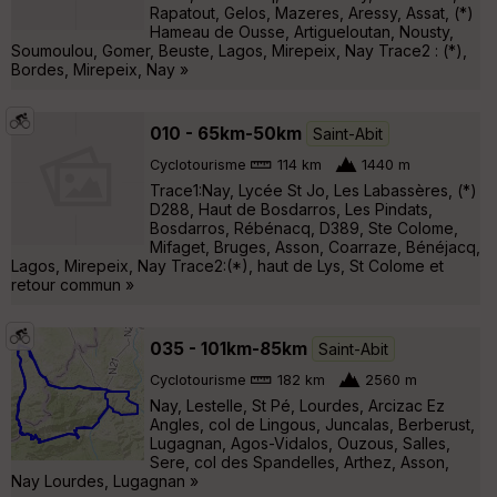
Rapatout, Gelos, Mazeres, Aressy, Assat, (*)
Hameau de Ousse, Artigueloutan, Nousty,
Soumoulou, Gomer, Beuste, Lagos, Mirepeix, Nay Trace2 : (*),
Bordes, Mirepeix, Nay »
010 - 65km-50km
Saint-Abit
Cyclotourisme
114 km
1440 m
Trace1:Nay, Lycée St Jo, Les Labassères, (*)
D288, Haut de Bosdarros, Les Pindats,
Bosdarros, Rébénacq, D389, Ste Colome,
Mifaget, Bruges, Asson, Coarraze, Bénéjacq,
Lagos, Mirepeix, Nay Trace2:(*), haut de Lys, St Colome et
retour commun »
035 - 101km-85km
Saint-Abit
Cyclotourisme
182 km
2560 m
Nay, Lestelle, St Pé, Lourdes, Arcizac Ez
Angles, col de Lingous, Juncalas, Berberust,
Lugagnan, Agos-Vidalos, Ouzous, Salles,
Sere, col des Spandelles, Arthez, Asson,
Nay Lourdes, Lugagnan »