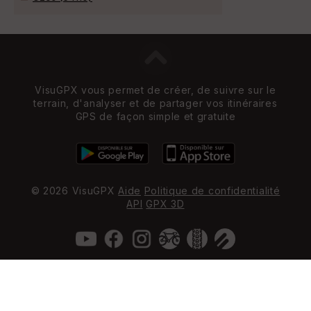
VisuGPX vous permet de créer, de suivre sur le
terrain, d'analyser et de partager vos itinéraires
GPS de façon simple et gratuite
© 2026 VisuGPX
Aide
Politique de confidentialité
API
GPX 3D