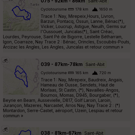
075 - 92km - 86km
Saint-Abit
Cyclotourisme
178 km
1650 m
Trace 1 : Nay, Mirepeix,Hours, Livron,
Barzun, Pontacq, Ossun, Lanne, Bénac(*),
Vicker, Loucrup, Astigue, Neuilh, Germs sur
l'Oussouet, Juncalas(*), Saint Créac,
Lourdes, Peyrouse, Saint Pé de Bigorre, Lestelle Bétharram,
Igon, Coarraze, Nay Trace 2 : Bénac, Orincles, Escoubès-Pouts,
Arcizac les Angles, Les Angles, Juncalas et retour commun »
039 - 87km-78km
Saint-Abit
Cyclotourisme
165 km
720 m
Trace 1 : Nay, Mirepeix, Baudreix, Angaïs,
Hameau de Ousse, Sendets, Haut de
Morlaas, St Castin, (*), Navailles-Angos,
Bournos, Momas, D945, Bourgaber, (*),
Beyrie en Bearn, Aussevielle, D817, Golf Laroin, Laroin,
Jurançon, Mazeres, Narcastet, Arros Nay, Nay Trace 2 : (*)
Montardon, Serre-Castet, aéroport, Uzein, Lespiau et retour
commun »
038 - 81km-67km
Saint-Abit