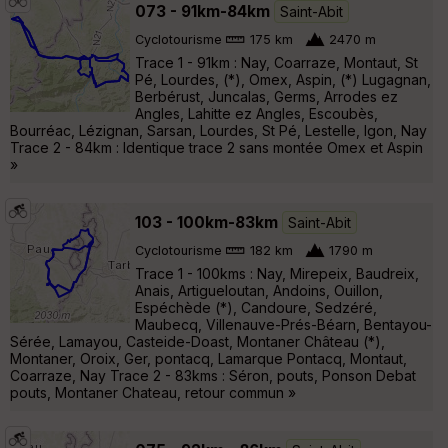
073 - 91km-84km
Saint-Abit
Cyclotourisme
175 km
2470 m
Trace 1 - 91km : Nay, Coarraze, Montaut, St
Pé, Lourdes, (*), Omex, Aspin, (*) Lugagnan,
Berbérust, Juncalas, Germs, Arrodes ez
Angles, Lahitte ez Angles, Escoubès,
Bourréac, Lézignan, Sarsan, Lourdes, St Pé, Lestelle, Igon, Nay
Trace 2 - 84km : Identique trace 2 sans montée Omex et Aspin
»
103 - 100km-83km
Saint-Abit
Cyclotourisme
182 km
1790 m
Trace 1 - 100kms : Nay, Mirepeix, Baudreix,
Anais, Artigueloutan, Andoins, Ouillon,
Espéchède (*), Candoure, Sedzéré,
Maubecq, Villenauve-Prés-Béarn, Bentayou-
Sérée, Lamayou, Casteide-Doast, Montaner Château (*),
Montaner, Oroix, Ger, pontacq, Lamarque Pontacq, Montaut,
Coarraze, Nay Trace 2 - 83kms : Séron, pouts, Ponson Debat
pouts, Montaner Chateau, retour commun »