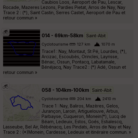
Caubios Loos, Aeroport de Pau, Lescar,
Rocade, Mazeres Lezons, Pardies Pietat, Arros de Nay, Nay
Trace 2 : (*), Saint Castin, Serres Castet, Aeroport de Pau et
retour commun »
014 - 69km-58km
Saint-Abit
Cyclotourisme
127 km
1070 m
Trace1 : Nay, Montaut, St Pé, Lourdes, (*),
Arcizac, Escoubès, Orincles, Layrisse,
Bénac, Ossun, Pontacq, Labatamale,
Bénéjacq, Nay Trace2 : (*) Adé, Ossun et
retour commun »
058 - 104km-100km
Saint-Abit
Cyclotourisme
204 km
2410 m
Trace 1 : Nay, Baliros, Mazères, Gelos,
Jurançon, Laroin, Artiguelouve, Arbus,
Parbayse, Cuqueron, Monein(*), Lucq de
Béarn, Ledeuix, Estos, Goés, Estialescq,
Lasseube, Bel Air, Rébénacq, Les Pindats, Arros de Nay et Nay.
Trace 2 : (*)Monein, Cardesse, Ledeuix et itinéraire commun. »