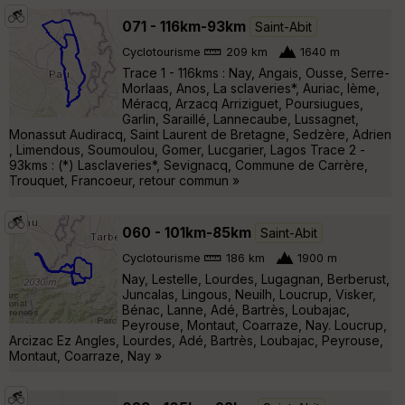
071 - 116km-93km
Saint-Abit
Cyclotourisme
209 km
1640 m
Trace 1 - 116kms : Nay, Angais, Ousse, Serre-
Morlaas, Anos, La sclaveries*, Auriac, lème,
Méracq, Arzacq Arriziguet, Poursiugues,
Garlin, Saraillé, Lannecaube, Lussagnet,
Monassut Audiracq, Saint Laurent de Bretagne, Sedzère, Adrien
, Limendous, Soumoulou, Gomer, Lucgarier, Lagos Trace 2 -
93kms : (*) Lasclaveries*, Sevignacq, Commune de Carrère,
Trouquet, Francoeur, retour commun »
060 - 101km-85km
Saint-Abit
Cyclotourisme
186 km
1900 m
Nay, Lestelle, Lourdes, Lugagnan, Berberust,
Juncalas, Lingous, Neuilh, Loucrup, Visker,
Bénac, Lanne, Adé, Bartrès, Loubajac,
Peyrouse, Montaut, Coarraze, Nay. Loucrup,
Arcizac Ez Angles, Lourdes, Adé, Bartrès, Loubajac, Peyrouse,
Montaut, Coarraze, Nay »