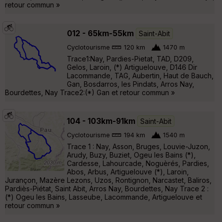
retour commun »
012 - 65km-55km
Saint-Abit
Cyclotourisme
120 km
1470 m
Trace1:Nay, Pardies-Pietat, TAD, D209,
Gelos, Laroin, (*) Artiguelouve, D146 Dir
Lacommande, TAG, Aubertin, Haut de Bauch,
Gan, Bosdarros, les Pindats, Arros Nay,
Bourdettes, Nay Trace2:(*) Gan et retour commun »
104 - 103km-91km
Saint-Abit
Cyclotourisme
194 km
1540 m
Trace 1 : Nay, Asson, Bruges, Louvie-Juzon,
Arudy, Buzy, Buziet, Ogeu les Bains (*),
Cardesse, Lahourcade, Noguèrés, Pardies,
Abos, Arbus, Artiguelouve (*), Laroin,
Jurançon, Mazère Lezons, Uzos, Rontignon, Narcastet, Baliros,
Pardiès-Piétat, Saint Abit, Arros Nay, Bourdettes, Nay Trace 2 :
(*) Ogeu les Bains, Lasseube, Lacommande, Artiguelouve et
retour commun »