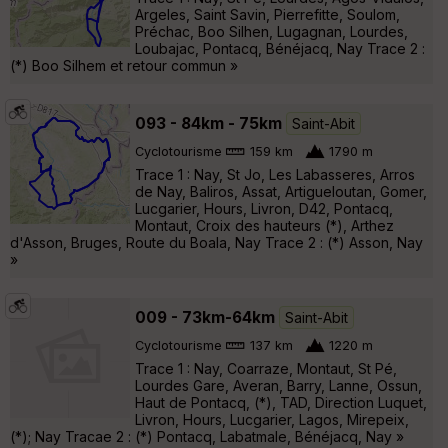
Argeles, Saint Savin, Pierrefitte, Soulom,
Préchac, Boo Silhen, Lugagnan, Lourdes,
Loubajac, Pontacq, Bénéjacq, Nay Trace 2 :
(*) Boo Silhem et retour commun »
093 - 84km - 75km
Saint-Abit
Cyclotourisme
159 km
1790 m
Trace 1 : Nay, St Jo, Les Labasseres, Arros
de Nay, Baliros, Assat, Artigueloutan, Gomer,
Lucgarier, Hours, Livron, D42, Pontacq,
Montaut, Croix des hauteurs (*), Arthez
d'Asson, Bruges, Route du Boala, Nay Trace 2 : (*) Asson, Nay
»
009 - 73km-64km
Saint-Abit
Cyclotourisme
137 km
1220 m
Trace 1 : Nay, Coarraze, Montaut, St Pé,
Lourdes Gare, Averan, Barry, Lanne, Ossun,
Haut de Pontacq, (*), TAD, Direction Luquet,
Livron, Hours, Lucgarier, Lagos, Mirepeix,
(*); Nay Tracae 2 : (*) Pontacq, Labatmale, Bénéjacq, Nay »