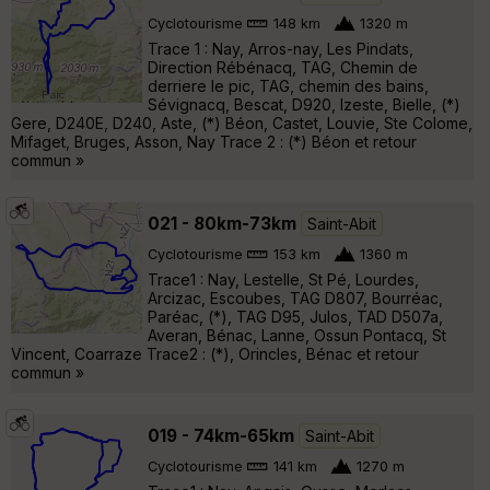
Cyclotourisme
148 km
1320 m
Trace 1 : Nay, Arros-nay, Les Pindats,
Direction Rébénacq, TAG, Chemin de
derriere le pic, TAG, chemin des bains,
Sévignacq, Bescat, D920, Izeste, Bielle, (*)
Gere, D240E, D240, Aste, (*) Béon, Castet, Louvie, Ste Colome,
Mifaget, Bruges, Asson, Nay Trace 2 : (*) Béon et retour
commun »
021 - 80km-73km
Saint-Abit
Cyclotourisme
153 km
1360 m
Trace1 : Nay, Lestelle, St Pé, Lourdes,
Arcizac, Escoubes, TAG D807, Bourréac,
Paréac, (*), TAG D95, Julos, TAD D507a,
Averan, Bénac, Lanne, Ossun Pontacq, St
Vincent, Coarraze Trace2 : (*), Orincles, Bénac et retour
commun »
019 - 74km-65km
Saint-Abit
Cyclotourisme
141 km
1270 m