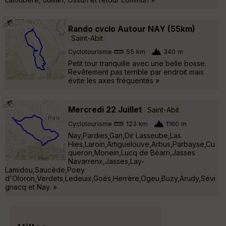
Rando cyclo Autour NAY (55km)
Saint-Abit
Cyclotourisme
55 km
340 m
Petit tour tranquille avec une belle bosse.
Revêtement pas terrible par endroit mais
évite les axes fréquentés »
Mercredi 22 Juillet
Saint-Abit
Cyclotourisme
123 km
1160 m
Nay,Pardies,Gan,Dir Lasseube,Las
Hies,Laroin,Artiguelouve,Arbus,Parbayse,Cu
queron,Monein,Lucq de Béarn,Jasses
Navarrenx,Jasses,Lay-
Lamidou,Saucède,Poey
d'Oloron,Verdets,Ledeuix,Goés,Herrère,Ogeu,Buzy,Arudy,Sévi
gnacq et Nay. »