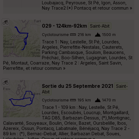
Loubajacq, Peyrouse, St Pé, Igon, Asson,
Nay Trace2:(*) Pontacq et retour commun »
029 - 124km-92km
Saint-Abit
Cyclotourisme
216 km
1500 m
Trace 1 : Nay, Lestelle, St Pé, Lourdes,
Argeles, Pierrefitte-Nestalas, Cauterets,
Parking Cambasque, Soulom, Beaucens,
Préchac, Boo-Silhen, Lugagnan, Lourdes, St
Pé, Montaut, Coarraze, Nay Trace 2 : Argeles, Saint Savin,
Pierrefitte, et retour commun »
Sortie du 25 Septembre 2021
Saint-
Abit
Cyclotourisme
195 km
1470 m
Trace 1 - 109 km : Nay, Lestelle, St Pé,
Lourdes, Escoubès, Loucrup, Montgaillard,
TAG D85, Barbazan-Dessus, (*),Montignac,
Calavanté, Souyeaux, Boulin, Orleix, Bazet, Oursbelille, Ibos,
Azereix, Ossun, Pontacq, Labatmale, Bénéjacq, Nay Trace 2 -
89 km : (*), Bernac-Debat, Allier, Barbazan Debat, Soues,
Laloubère, Juillan, Ossun et retour commun »