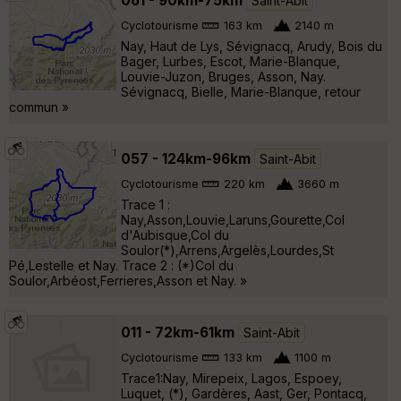
061 - 90km-75km
Saint-Abit
Cyclotourisme
163 km
2140 m
Nay, Haut de Lys, Sévignacq, Arudy, Bois du
Bager, Lurbes, Escot, Marie-Blanque,
Louvie-Juzon, Bruges, Asson, Nay.
Sévignacq, Bielle, Marie-Blanque, retour
commun »
057 - 124km-96km
Saint-Abit
Cyclotourisme
220 km
3660 m
Trace 1 :
Nay,Asson,Louvie,Laruns,Gourette,Col
d'Aubisque,Col du
Soulor(*),Arrens,Argelès,Lourdes,St
Pé,Lestelle et Nay. Trace 2 : (*)Col du
Soulor,Arbéost,Ferrieres,Asson et Nay. »
011 - 72km-61km
Saint-Abit
Cyclotourisme
133 km
1100 m
Trace1:Nay, Mirepeix, Lagos, Espoey,
Luquet, (*), Gardères, Aast, Ger, Pontacq,