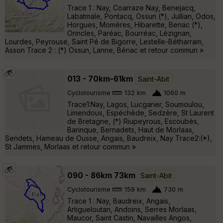
Trace 1 : Nay, Coarraze Nay, Benejacq,
Labatmale, Pontacq, Ossun (*), Jullian, Odos,
Horgues, Momères, Hibarette, Benac (*),
Orincles, Paréac, Bourréac, Lézignan,
Lourdes, Peyrouse, Saint Pé de Bigorre, Lestelle-Bétharram,
Asson Trace 2 : (*) Ossun, Lanne, Bénac et retour commun »
013 - 70km-61km
Saint-Abit
Cyclotourisme
132 km
1060 m
Trace1:Nay, Lagos, Lucgarier, Soumoulou,
Limendous, Espéchède, Sedzère, St Laurent
de Bretagne, (*) Riupeyrous, Escoubès,
Barinque, Bernadets, Haut de Morlaas,
Sendets, Hameau de Ousse, Angais, Baudreix, Nay Trace2:(*),
St Jammes, Morlaas et retour commun »
090 - 86km 73km
Saint-Abit
Cyclotourisme
159 km
730 m
Trace 1 : Nay, Baudreix, Angais,
Artigueloutan, Andoins, Serres Morlaas,
Maucor, Saint Castin, Navailles Angos,