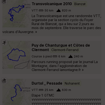
Transvolcanique 2010
Blanzat
VTT
50 km
820 m
La Transvolcanique est une randonnée VTT,
organisée par la section cyclo du Foyer
Rural de Blanzat, qui a lieu sur 2 jours au
mois de septembre. Elle traverse le parc des
volcans d'Auvergne. »
Puy de Chanturgue et Côtes de
Clermont
Clermont-Ferrand
Course à pied
6 km
240 m
Parcours running proposé par le journal La
Montagne, dans l'agglomération de
Clermont-Ferrand lamontagne.fr »
Durtol _ Pessade
Nohanent
VTT
25 km
630 m
Etape 1: GTMC
vvvvvvvvvvvvvvvvvvvvvvvvvvvvvvvvvvvvv
vvvvvvvvvvvvvvvvvvvvvvvvvvvvvvvvvvvvv