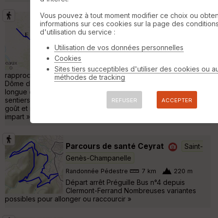
Vous pouvez à tout moment modifier ce choix ou obten
Clermont Ferrand - Saumur
informations sur ces cookies sur la page des condition
d'utilisation du service :
Clermont-Ferrand
Utilisation de vos données personnelles
Randonnée Pédestre
415 km
4180 m
Cookies
Suite de ma traversée de la France.Le
principal but de cette randonnée est de me
Sites tiers succeptibles d'utiliser des cookies ou a
rapprocher de la Bretagne. Après un passage sous le Puy de
méthodes de tracking
Dôme descente petit à petit vers la Loire, en longeant sur une
longue distance la Creuse. Paysage assez varié, peu de
sentiers, quasiment pas de GR. Le GR4 passait trop bas à mon
REFUSER
ACCEPTER
goût et rallongeait trop le parcours pour le temps qui je m'étais
impart »
Parcours de santé Ceyrat
Saint-
Genès-Champanelle
Randonnée Pédestre
7 km
220 m
Départ arrêt Préguille Bus n°4 depuis
Clermont-Ferrand Nombreuses variantes
possibles pour allonger ou raccourcir »