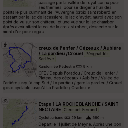
passage par la vallée de royat connu pour
ses thermes, pour se diriger à l'un des
points le plus culminant de l'Auvergne (croix saint robert) en
passant par le lac de lacassiere, le lac d'aydat, murol avec son
point de vu sur son château, et une vue sur le lac chambon.
Après avoir atteint le col de la croix st robert, descente sur le
mont d'or pour rega »
creux de l'enfer / Cézeaux / Aubiére
/ La pardieu /Crouel
Pérignat-lès-
Sarliève
Randonnée Pédestre
9 km
CFE / Depuis l'oradou / Creux de l'enfer /
Plateau des cézeaux / Aubière / Vallée de
l'artiére jusqu'à cap Sud / La pardieu / gare la pardieu / Crouel
/piste cyclable jusqu'à La Pradelle / Oradou. »
Etape 1 LA ROCHE BLANCHE / SAINT-
NECTAIRE
Clermont-Ferrand
Cyclotourisme
29 km
680 m
Départ le 11 juillet de Meyrié. Après une bon