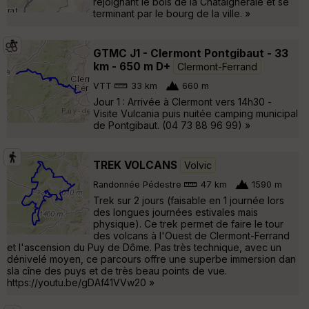
rejoignant le bois de la Châtaigneraie et se
terminant par le bourg de la ville. »
GTMC J1 - Clermont Pontgibaut - 33
km - 650 m D+
Clermont-Ferrand
VTT
33 km
660 m
Jour 1 : Arrivée à Clermont vers 14h30 -
Visite Vulcania puis nuitée camping municipal
de Pontgibaut. (04 73 88 96 99) »
TREK VOLCANS
Volvic
Randonnée Pédestre
47 km
1590 m
Trek sur 2 jours (faisable en 1 journée lors
des longues journées estivales mais
physique). Ce trek permet de faire le tour
des volcans à l'Ouest de Clermont-Ferrand
et l'ascension du Puy de Dôme. Pas très technique, avec un
dénivelé moyen, ce parcours offre une superbe immersion dan
sla cîne des puys et de très beau points de vue.
https://youtu.be/gDAf41VVw20 »