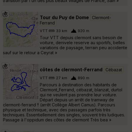
transition par l'un des plus beaux villages de France, Sain »
Tour du Puy de Dome
Clermont-
Ferrand
VTT
33 km
920 m
Tour VTT depuis clermont sans besoin de
voiture, denivele reserve au sportifs, belles
variations de paysage, terrain peu accidente
sauf sur le retour a Ceyrat »
côtes de clermont-Ferrand
Cébazat
VTT
27 km
890 m
Parcours à destination des habitants de
Clermont_Ferrand, cébazat, blanzat, durtol
qui ne veulent pas prendre leur voiture.
Départ depuis un arrêt de tramway de
clermont-ferrand !! (arrêt Collège Albert Camus). Parcours
physique et technique, avec des passages parfois très
techniques. Essentiellement des singles, souvent très ludiques.
Passage à l'oppidum des côtes de clermont Très bea »