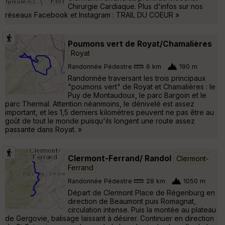
Chirurgie Cardiaque. Plus d'infos sur nos
réseaux Facebook et Instagram : TRAIL DU COEUR »
Poumons vert de Royat/Chamalières
Royat
Randonnée Pédestre
6 km
190 m
Randonnée traversant les trois principaux
"poumons vert" de Royat et Chamalières : le
Puy de Montaudoux, le parc Bargoin et le
parc Thermal. Attention néanmoins, le dénivelé est assez
important, et les 1,5 derniers kilomètres peuvent ne pas être au
goût de tout le monde puisqu'ils longent une route assez
passante dans Royat. »
Clermont-Ferrand/ Randol
Clermont-
Ferrand
Randonnée Pédestre
28 km
1050 m
Départ de Clermont Place de Régenburg en
direction de Beaumont puis Romagnat,
circulation intense. Puis la montée au plateau
de Gergovie, balisage laissant à désirer. Continuer en direction