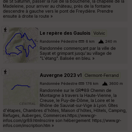
de St Saturnin, passer la rue de la boucherie, la chapelle de la
Madeleine, pour arriver au château, près de la fontaine
descendre à gauche vers le pont de Freydière. Prendre
ensuite à droite la route »
Le repère des Gaulois
Volvic
Randonnée Pédestre
6 km
240 m
Randonnée commençant par la ville de
Sayat et grimpant jusqu'au village de
"L'étang". Balisée en bleu. »
Auvergne 2023 v1
Clermont-Ferrand
Randonnée Pédestre
176 km
3600 m
Randonnée sur le GR®89 Chemin de
Montaigne à travers la Haute-Vienne, la
Creuse, le Puy-de-Dôme, la Loire et le
Rhône de Sauviat-sur-Vige à Lyon. Gîtes
d'étapes, Chambres d'hôtes, Maison d'hôtes, Hôtels, Camping,
Refuges, Auberges, Commerces.https://www.gr-
infos.com/gr89.htmInscrire son hébergement: https://www.gr-
infos.com/inscription.htm »