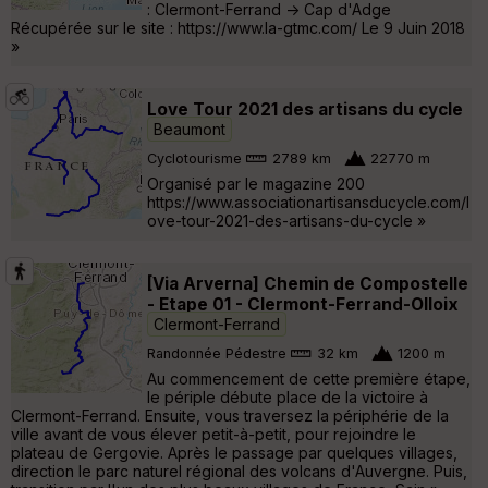
: Clermont-Ferrand -> Cap d'Adge
Récupérée sur le site : https://www.la-gtmc.com/ Le 9 Juin 2018
»
Love Tour 2021 des artisans du cycle
Beaumont
Cyclotourisme
2789 km
22770 m
Organisé par le magazine 200
https://www.associationartisansducycle.com/l
ove-tour-2021-des-artisans-du-cycle »
[Via Arverna] Chemin de Compostelle
- Etape 01 - Clermont-Ferrand-Olloix
Clermont-Ferrand
Randonnée Pédestre
32 km
1200 m
Au commencement de cette première étape,
le périple débute place de la victoire à
Clermont-Ferrand. Ensuite, vous traversez la périphérie de la
ville avant de vous élever petit-à-petit, pour rejoindre le
plateau de Gergovie. Après le passage par quelques villages,
direction le parc naturel régional des volcans d'Auvergne. Puis,