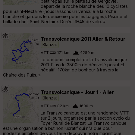
petit repas sur le plateau de Gergovie,
départ de la roche blanche des 10 cyclistes
pour Saint-Nectaire (nous laissons un véhicule a la roche
blanche et gardons le deuxième pour les bagages). Piscine et
ballade dans Saint-Nectaire. Durée: 1H45 de vélo. »
Transvolcanique 2011 Aller & Retour
Blanzat
VTT
171 km
4250 m
Le parcours complet de la Transvolcanique
2011. Plus de 3800m de dénivelé positif Et
négatif ! 170km de bonheur à travers la
Chaîne des Puits. »
Transvolcanique - Jour 1 - Aller
Blanzat
VTT
82 km
1600 m
La Transvolcanique est une randonnée VTT
sur 2 jours, organisée par la section cyclo du
Foyer Rural de Blanzat. La Transvolcanique
est une organisation a but non lucratif qui n'a que pour
modeste ambition de vous faire découvrir notre magnifique