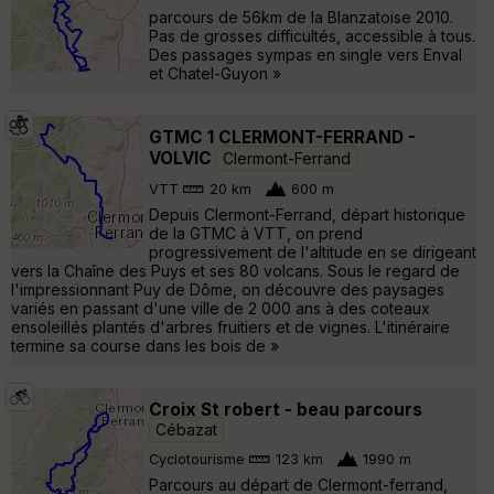
parcours de 56km de la Blanzatoise 2010.
Pas de grosses difficultés, accessible à tous.
Des passages sympas en single vers Enval
et Chatel-Guyon »
GTMC 1 CLERMONT-FERRAND -
VOLVIC
Clermont-Ferrand
VTT
20 km
600 m
Depuis Clermont-Ferrand, départ historique
de la GTMC à VTT, on prend
progressivement de l'altitude en se dirigeant
vers la Chaîne des Puys et ses 80 volcans. Sous le regard de
l'impressionnant Puy de Dôme, on découvre des paysages
variés en passant d'une ville de 2 000 ans à des coteaux
ensoleillés plantés d'arbres fruitiers et de vignes. L'itinéraire
termine sa course dans les bois de »
Croix St robert - beau parcours
Cébazat
Cyclotourisme
123 km
1990 m
Parcours au départ de Clermont-ferrand,