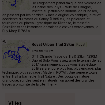
De l’alignement panoramique des volcans de
la Chaîne des Puys – faille de Limagne,
inscrite au patrimoine mondial de l’Unesco,
en passant par les nombreux lacs d’origine volcanique, le relief
accidenté du massif du Sancy (1 885 m), les pelouses et
tourbières du plateau granitique de l’Artense, le massif du
Cézallier et ses immenses domaines d’estives verdoyantes, le
Puy Mary (1 783 »
Royat Urban Trail 23km
Royat
Trail
23 km
GTT (Grande Trace de Trail) 23km: 1230M
Duo et Solo Vous aviez aimé le terrain de jeu
2017, unanimement vous vous êtes éclaté !
2018 sera encore plus fun, plus engagé, plus
technique, plus sauvage : Made in ROYAT. Une genèse totale
entre Trail urbain et le Trail Nature : Des bouts de nature
grandiose, sur des sentiers naturels : un appel des grandes
traces à proximité de la cité Ther »
Villes