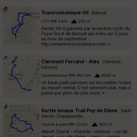
Transvolcanique 09
Blanzat
VTT
3 km
250 m
Rando Vtt organisée par la section cyclo du
Foyer Rural de Blanzat qui a lieu sur 2 jours
au mois de septembre
http://www.transvolcanique.com/ »
Clermont Ferrand - Alès
Clermont-
Ferrand
Cyclotourisme
495 km
8090 m
Un beau petit parcours sur les petites routes
du massif central. C'est rarement plat, mais il
passe par plein de jolis coins. »
Sortie longue Trail Puy de Dôme
Saint-
Genès-Champanelle
Course à pied
32 km
1620 m
départ Ceyrat - charade - manson - col de
ceyrat - puy de dome - pariou - orcine -