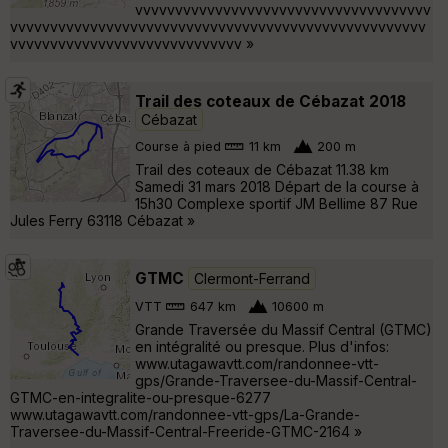
vvvvvvvvvvvvvvvvvvvvvvvvvvvvvvvvvvvvv
vvvvvvvvvvvvvvvvvvvvvvvvvvvvvvvvvvvvvvvvvvvvvvvvvvvv
vvvvvvvvvvvvvvvvvvvvvvvvvvvvv »
Trail des coteaux de Cébazat 2018
Cébazat
Course à pied
11 km
200 m
Trail des coteaux de Cébazat 11.38 km
Samedi 31 mars 2018 Départ de la course à
15h30 Complexe sportif JM Bellime 87 Rue
Jules Ferry 63118 Cébazat »
GTMC
Clermont-Ferrand
VTT
647 km
10600 m
Grande Traversée du Massif Central (GTMC)
en intégralité ou presque. Plus d'infos:
www.utagawavtt.com/randonnee-vtt-
gps/Grande-Traversee-du-Massif-Central-
GTMC-en-integralite-ou-presque-6277
www.utagawavtt.com/randonnee-vtt-gps/La-Grande-
Traversee-du-Massif-Central-Freeride-GTMC-2164 »