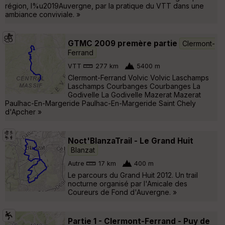
région, l%u2019Auvergne, par la pratique du VTT dans une
ambiance conviviale. »
GTMC 2009 premère partie
Clermont-
Ferrand
VTT
277 km
5400 m
Clermont-Ferrand Volvic Volvic Laschamps
Laschamps Courbanges Courbanges La
Godivelle La Godivelle Mazerat Mazerat
Paulhac-En-Margeride Paulhac-En-Margeride Saint Chely
d'Apcher »
Noct'BlanzaTrail - Le Grand Huit
Blanzat
Autre
17 km
400 m
Le parcours du Grand Huit 2012. Un trail
nocturne organisé par l'Amicale des
Coureurs de Fond d'Auvergne. »
Partie 1 - Clermont-Ferrand - Puy de