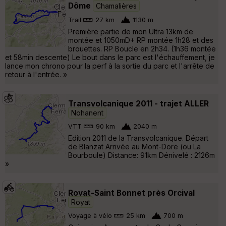
Dôme
Chamalières
Trail
27 km
1130 m
Première partie de mon Ultra 13km de
montée et 1050mD+ RP montée 1h28 et des
brouettes. RP Boucle en 2h34. (1h36 montée
et 58min descente) Le bout dans le parc est l'échauffement, je
lance mon chrono pour la perf à la sortie du parc et l'arrête de
retour à l'entrée. »
Transvolcanique 2011 - trajet ALLER
Nohanent
VTT
90 km
2040 m
Edition 2011 de la Transvolcanique. Départ
de Blanzat Arrivée au Mont-Dore (ou La
Bourboule) Distance: 91km Dénivelé : 2126m
»
Royat-Saint Bonnet près Orcival
Royat
Voyage à vélo
25 km
700 m