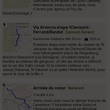
Quinzaine Auvergnate de Cyclo Camping
International, beaucoup de pluie, nous
n'avons pas aperçu le Puy de
Dôme.Dommage »
Via Arverna étape 1Clermont-
Ferrand/Randol
Clermont-Ferrand
Randonnée Pédestre
28 km
1050 m
Première étape bien réelle du chemin de St
Jacques au départ de Clermont.Départ de
mon hébergement place de Régenburg,
direction Beaumont puis Romagnat, circulation intense, la
montée au plateau de gergovie, un site qui donne à réfléchir
sur la vie des Gallo-romain. Et le chemin continue vers
Jussat,Chanonat, St Saturnin ou je quitte l'itinéraire fléché, pour
suivre le cour de la Mo »
Arrivée du coeur
Nohanent
Trail
4 km
Viens courir avec nous le dernier tronçon de
l'aventure ! 5 kilomètres entre Durtol et
Clermont-Ferrand au profit de Mécénat