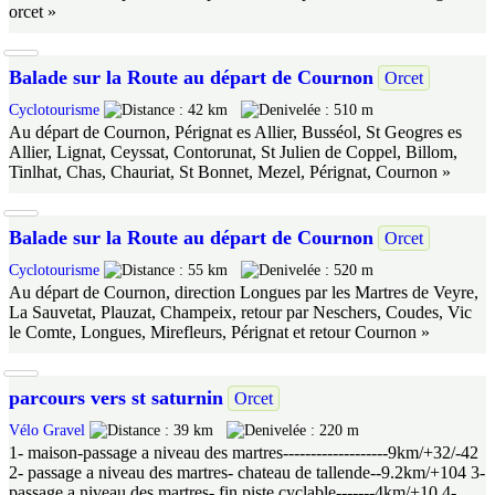
orcet »
Balade sur la Route au départ de Cournon
Orcet
Cyclotourisme
42 km
510 m
Au départ de Cournon, Pérignat es Allier, Busséol, St Geogres es
Allier, Lignat, Ceyssat, Contorunat, St Julien de Coppel, Billom,
Tinlhat, Chas, Chauriat, St Bonnet, Mezel, Pérignat, Cournon »
Balade sur la Route au départ de Cournon
Orcet
Cyclotourisme
55 km
520 m
Au départ de Cournon, direction Longues par les Martres de Veyre,
La Sauvetat, Plauzat, Champeix, retour par Neschers, Coudes, Vic
le Comte, Longues, Mirefleurs, Pérignat et retour Cournon »
parcours vers st saturnin
Orcet
Vélo Gravel
39 km
220 m
1- maison-passage a niveau des martres-------------------9km/+32/-42
2- passage a niveau des martres- chateau de tallende--9.2km/+104 3-
passage a niveau des martres- fin piste cyclable-------4km/+10 4-