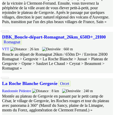
de la victoire à Clermont-Ferrand. Ensuite, vous traversez la
périphérie de la ville avant de vous élever petit-à-petit, pour
rejoindre le plateau de Gergovie. Après le passage par quelques
villages, direction le parc naturel régional des volcans d'Auvergne.
Puis, transition par l'un des plus beaux villages de France, Sain »
DBK_Boucle-départ-Romagnat_26km_650D+_2H00
Romagnat
VTT
26 km
660 m
Boucle au départ de Romagnat 26km / 650m D+ / Environ 2H00
Romagnat > Gergovie > La Roche Blanche > Jussat > Plateau de
Gergovie > Opme > Saulzet Le Chaud > Ceyrat > Beaumont >
Romagnat »
La Roche Blanche Gergovie
Orcet
Randonnée Pédestre
8 km
240 m
Montée au plateau de Gergovie en passant par le petit camp de
César, le village de Gergovie, les Roches rouges et tour du plateau
avec panorama à 360° (Massif du Sancy, plaine de la Limagne,
monts du Forez, agglomération de Clermont Ferrand.) »