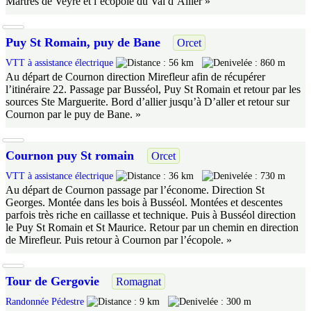
Martres de Veyre et l’écopole du Val d’Allier »
Puy St Romain, puy de Bane
Orcet
VTT à assistance électrique
56 km
860 m
Au départ de Cournon direction Mirefleur afin de récupérer
l’itinéraire 22. Passage par Busséol, Puy St Romain et retour par les
sources Ste Marguerite. Bord d’allier jusqu’à D’aller et retour sur
Cournon par le puy de Bane. »
Cournon puy St romain
Orcet
VTT à assistance électrique
36 km
730 m
Au départ de Cournon passage par l’économe. Direction St
Georges. Montée dans les bois à Busséol. Montées et descentes
parfois très riche en caillasse et technique. Puis à Busséol direction
le Puy St Romain et St Maurice. Retour par un chemin en direction
de Mirefleur. Puis retour à Cournon par l’écopole. »
Tour de Gergovie
Romagnat
Randonnée Pédestre
9 km
300 m