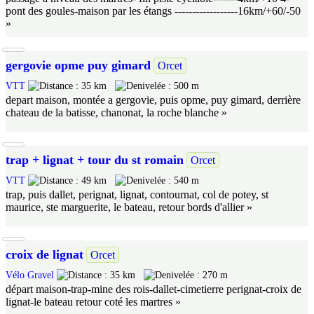
pont des goules-maison par les étangs ------------------16km/+60/-50
»
gergovie opme puy gimard
Orcet
VTT
35 km
500 m
depart maison, montée a gergovie, puis opme, puy gimard, derrière
chateau de la batisse, chanonat, la roche blanche »
trap + lignat + tour du st romain
Orcet
VTT
49 km
540 m
trap, puis dallet, perignat, lignat, contournat, col de potey, st
maurice, ste marguerite, le bateau, retour bords d'allier »
croix de lignat
Orcet
Vélo Gravel
35 km
270 m
départ maison-trap-mine des rois-dallet-cimetierre perignat-croix de
lignat-le bateau retour coté les martres »