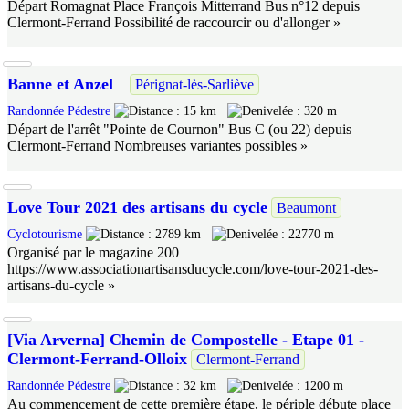
Départ Romagnat Place François Mitterrand Bus n°12 depuis
Clermont-Ferrand Possibilité de raccourcir ou d'allonger »
Banne et Anzel
Pérignat-lès-Sarliève
Randonnée Pédestre
15 km
320 m
Départ de l'arrêt "Pointe de Cournon" Bus C (ou 22) depuis
Clermont-Ferrand Nombreuses variantes possibles »
Love Tour 2021 des artisans du cycle
Beaumont
Cyclotourisme
2789 km
22770 m
Organisé par le magazine 200
https://www.associationartisansducycle.com/love-tour-2021-des-
artisans-du-cycle »
[Via Arverna] Chemin de Compostelle - Etape 01 -
Clermont-Ferrand-Olloix
Clermont-Ferrand
Randonnée Pédestre
32 km
1200 m
Au commencement de cette première étape, le périple débute place