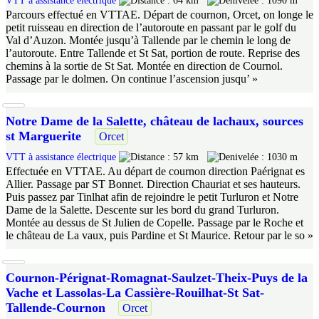
VTT à assistance électrique
64 km
1090 m
Parcours effectué en VTTAE. Départ de cournon, Orcet, on longe le
petit ruisseau en direction de l’autoroute en passant par le golf du
Val d’Auzon. Montée jusqu’à Tallende par le chemin le long de
l’autoroute. Entre Tallende et St Sat, portion de route. Reprise des
chemins à la sortie de St Sat. Montée en direction de Cournol.
Passage par le dolmen. On continue l’ascension jusqu’ »
Notre Dame de la Salette, château de lachaux, sources
st Marguerite
Orcet
VTT à assistance électrique
57 km
1030 m
Effectuée en VTTAE. Au départ de cournon direction Paérignat es
Allier. Passage par ST Bonnet. Direction Chauriat et ses hauteurs.
Puis passez par Tinlhat afin de rejoindre le petit Turluron et Notre
Dame de la Salette. Descente sur les bord du grand Turluron.
Montée au dessus de St Julien de Copelle. Passage par le Roche et
le château de La vaux, puis Pardine et St Maurice. Retour par le so »
Cournon-Pérignat-Romagnat-Saulzet-Theix-Puys de la
Vache et Lassolas-La Cassière-Rouilhat-St Sat-
Tallende-Cournon
Orcet