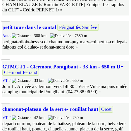
CHANTELAUZE 6/ Romain FARGETTE) Equipe "Les rapidos
du CLF" - Cédric PERNET 1/ »
petit tour dans le cantal
Pérignat-lès-Sarliève
Auto
388 km
7580 m
perignat-olloix-besse-col chaumoune-puy mary-col pertus-col legal-
falgoux col d'aulac- st donat-mont dore »
GTMC J1 - Clermont Pontgibaut - 33 km - 650 m D+
Clermont-Ferrand
VTT
33 km
660 m
Jour 1 : Arrivée à Clermont vers 14h30 - Visite Vulcania puis nuitée
camping municipal de Pontgibaut. (04 73 88 96 99) »
chanonat-plateau de la serre- rouillat haut
Orcet
VTT
42 km
750 m
depart cournon, chateau de la batisse, plateau de la serre, belvedere
de rouillat haut, ponteix, chapelle st anne, plateau de la serre, golf