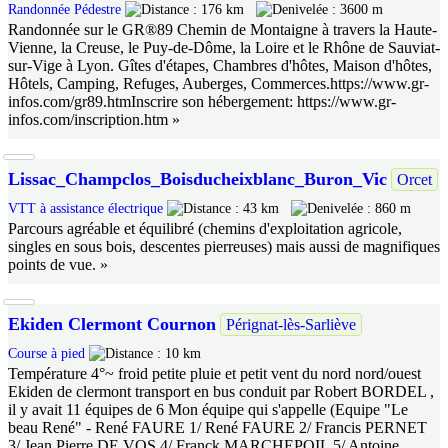
Randonnée Pédestre
176 km
3600 m
Randonnée sur le GR®89 Chemin de Montaigne à travers la Haute-
Vienne, la Creuse, le Puy-de-Dôme, la Loire et le Rhône de Sauviat-
sur-Vige à Lyon. Gîtes d'étapes, Chambres d'hôtes, Maison d'hôtes,
Hôtels, Camping, Refuges, Auberges, Commerces.https://www.gr-
infos.com/gr89.htmInscrire son hébergement: https://www.gr-
infos.com/inscription.htm »
Lissac_Champclos_Boisducheixblanc_Buron_Vic
Orcet
VTT à assistance électrique
43 km
860 m
Parcours agréable et équilibré (chemins d'exploitation agricole,
singles en sous bois, descentes pierreuses) mais aussi de magnifiques
points de vue. »
Ekiden Clermont Cournon
Pérignat-lès-Sarliève
Course à pied
10 km
Température 4°~ froid petite pluie et petit vent du nord nord/ouest
Ekiden de clermont transport en bus conduit par Robert BORDEL ,
il y avait 11 équipes de 6 Mon équipe qui s'appelle (Equipe "Le
beau René" - René FAURE 1/ René FAURE 2/ Francis PERNET
3/ Jean Pierre DE VOS 4/ Franck MARCHEPOIL 5/ Antoine