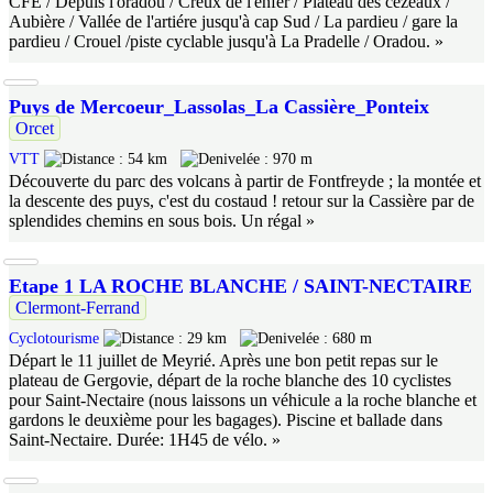
CFE / Depuis l'oradou / Creux de l'enfer / Plateau des cézeaux /
Aubière / Vallée de l'artiére jusqu'à cap Sud / La pardieu / gare la
pardieu / Crouel /piste cyclable jusqu'à La Pradelle / Oradou. »
Puys de Mercoeur_Lassolas_La Cassière_Ponteix
Orcet
VTT
54 km
970 m
Découverte du parc des volcans à partir de Fontfreyde ; la montée et
la descente des puys, c'est du costaud ! retour sur la Cassière par de
splendides chemins en sous bois. Un régal »
Etape 1 LA ROCHE BLANCHE / SAINT-NECTAIRE
Clermont-Ferrand
Cyclotourisme
29 km
680 m
Départ le 11 juillet de Meyrié. Après une bon petit repas sur le
plateau de Gergovie, départ de la roche blanche des 10 cyclistes
pour Saint-Nectaire (nous laissons un véhicule a la roche blanche et
gardons le deuxième pour les bagages). Piscine et ballade dans
Saint-Nectaire. Durée: 1H45 de vélo. »