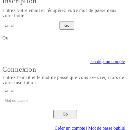
Inscription
Options
Entrez votre email et récupérez votre mot de passe dans
votre boite
Ou
Altitudes
Seuil
Lissage
J'ai déjà un compte
Le seuil et le lissage permettent d'optimiser le calcul du denivelé
Connexion
Entrez l'email et le mot de passe que vous avez reçu lors de
votre inscription
Créer un compte
|
Mot de passe oublié