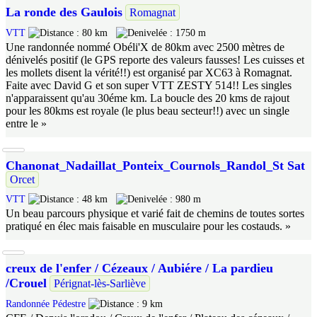
La ronde des Gaulois
Romagnat
VTT
80 km
1750 m
Une randonnée nommé Obéli'X de 80km avec 2500 mètres de
dénivelés positif (le GPS reporte des valeurs fausses! Les cuisses et
les mollets disent la vérité!!) est organisé par XC63 à Romagnat.
Faite avec David G et son super VTT ZESTY 514!! Les singles
n'apparaissent qu'au 30éme km. La boucle des 20 kms de rajout
pour les 80kms est royale (le plus beau secteur!!) avec un single
entre le »
Chanonat_Nadaillat_Ponteix_Cournols_Randol_St Sat
Orcet
VTT
48 km
980 m
Un beau parcours physique et varié fait de chemins de toutes sortes
pratiqué en élec mais faisable en musculaire pour les costauds. »
creux de l'enfer / Cézeaux / Aubiére / La pardieu
/Crouel
Pérignat-lès-Sarliève
Randonnée Pédestre
9 km