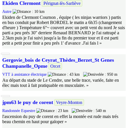
Ekiden Clermont
Pérignat-lès-Sarliève
Autre
10 km
Ekiden de Clermont Cournon , équipe ( les ninjas warriors ) partis
en bus conduit par Robert BORDEL le matin a 6h35 (changement
d'heure ) Température 6°~ couvert avec un petit vent du nord Je suis
parti a peu prés 30'' derriere Renaud BERNARD je l'ai rattrapé a
2.5km puis je l'ai suivi jusqu'a la fin du premier tour et il est parti
petit a petit pour finir a peu prés 1' d'avance .J'ai fais l »
Gergovie_bois de Ceyrat_Thèdes_Berzet_St Genes
Champanelle_Opme
Orcet
VTT à assistance électrique
43 km
950 m
Au départ du stade de Le Cendre, une belle trace, variée, faite en
élec mais tout à fait pratiquable en musculaire. »
jpm63 le puy de corent
Veyre-Monton
Randonnée Equestre
23 km
540 m
l'ascension du puy de corent en effet la montée est rude mais trés
beau chemin en haut pour galoper »