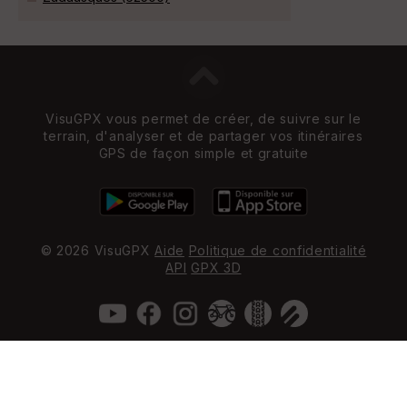
VisuGPX vous permet de créer, de suivre sur le
terrain, d'analyser et de partager vos itinéraires
GPS de façon simple et gratuite
© 2026 VisuGPX
Aide
Politique de confidentialité
API
GPX 3D