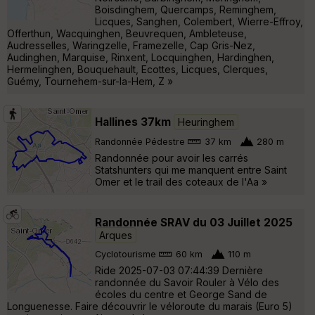
Boisdinghem, Quercamps, Reminghem,
Licques, Sanghen, Colembert, Wierre-Effroy,
Offerthun, Wacquinghen, Beuvrequen, Ambleteuse,
Audresselles, Waringzelle, Framezelle, Cap Gris-Nez,
Audinghen, Marquise, Rinxent, Locquinghen, Hardinghen,
Hermelinghen, Bouquehault, Ecottes, Licques, Clerques,
Guémy, Tournehem-sur-la-Hem, Z »
Hallines 37km
Heuringhem
Randonnée Pédestre
37 km
280 m
Randonnée pour avoir les carrés
Statshunters qui me manquent entre Saint
Omer et le trail des coteaux de l'Aa »
Randonnée SRAV du 03 Juillet 2025
Arques
Cyclotourisme
60 km
110 m
Ride 2025-07-03 07:44:39 Dernière
randonnée du Savoir Rouler à Vélo des
écoles du centre et George Sand de
Longuenesse. Faire découvrir le véloroute du marais (Euro 5)