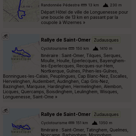
Randonnée Pédestre
13 km
230 m
Départ Hôtel de ville de Longuenesse pour
une boucle de 13 km en passant par la
coupole à Wizernes »
Rallye de Saint-Omer
Zudausques
Cyclotourisme
150 km
1410 m
Itinéraire : Saint-Omer, Tilques, Serques,
Moulle, Houlle, Eperlecques, Bayenghem-
les-Eperlecques, Recques-sur-Hem,
Nortkerque, Guînes, Pihen-les-Guînes,
Bonningues-les-Calais, Peuplingues, Cap Blanc-Nez, Escalles,
Hervelinghen, Audembert, Audinghen, Cap Gris-Nez,
Bazinghen, Marquise, Hardinghen, Hermelinghen, Alembon,
Licques, Quercamps, Boisdinghem, Leulinghem, Wisques,
Longuenesse, Saint-Ome »
Rallye de Saint-Omer
Zudausques
Cyclotourisme
151 km
1350 m
Itinéraire : Saint-Omer, Tatinghem, Quelmes,
Noircame, Barbinghem, Moringhem,