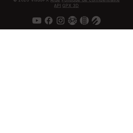
API
GPX 3D