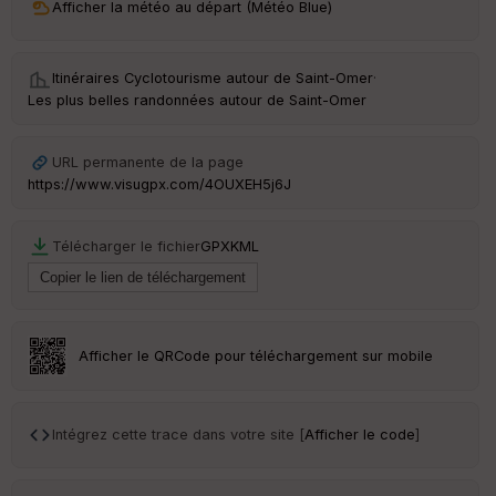
ou
Afficher la météo au départ (Météo Blue)
le
ur
Itinéraires Cyclotourisme autour de
Saint-Omer
·
Les plus belles randonnées autour de Saint-Omer
Ep
URL permanente de la page
ai
https://www.visugpx.com/4OUXEH5j6J
ss
eu
r
Télécharger le fichier
GPX
KML
Tr
an
sp
ar
Afficher le QRCode pour téléchargement sur mobile
en
ce
Intégrez cette trace dans votre site [
Afficher le code
]
Po
int
illé