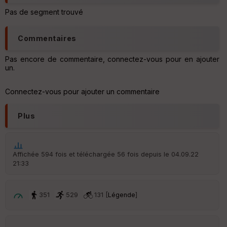
u
Pas de segment trouvé
v
er
tu
Commentaires
re
IG
N
Pas encore de commentaire, connectez-vous pour en ajouter
un.
Aff
ic
Connectez-vous pour ajouter un commentaire
he
r
d
Plus
é
p
ar
t
Affichée 594 fois et téléchargée 56 fois depuis le 04.09.22
21:33
ar
ri
v
é
351
529
131 [
Légende
]
e
C