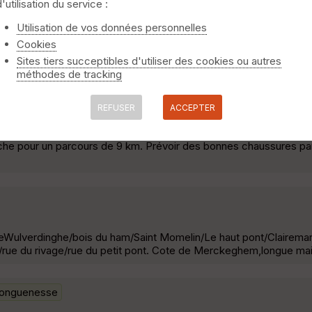
d'utilisation du service :
Utilisation de vos données personnelles
alais 62 ) Cette très jolie randonnée démarre sur la place de Hou
Cookies
age qui longe la rivière "La Houlle", avant d'entrer dans les marais
Sites tiers succeptibles d'utiliser des cookies ou autres
méthodes de tracking
REFUSER
ACCEPTER
che pour un parcours de 9 km. Prévoir des bonnes chaussures p
ulverdinghe/bois du ham/Saint Momelin/Le haut pont/Clairemar
/rue du rivage/rue du petit pont. Cote de Merckeghem,longue ma
onguenesse