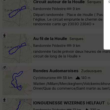
Circuit autour de la Houlle
Serques
Randonnée Pédestre
9 km
Départ randonnée : Place de Houlle ( Pas-de-C
l'église. Le circuit emprunte le chemin de hal
randonnée carte ign 2303O 2304O »
Au fil de la Houlle
Serques
Randonnée Pédestre
9 km
randonnée facile prévoir deux heures de mar
circuit de long de la Houlle »
Rondes Audomaroises
Zudausques
Cyclotourisme
58 km
140 m
Watten /Millam/Merckeghem/VolckerinckhoveW
Omer/Quai du commerce/Saint martin au laert
lONGUENESSE WIZERNES HELFAUT
L
Randonnée Pédestre
13 km
230 m