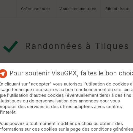
Créer une trace
Visualiser une trace
Bibliothèque
Randonnées à Tilques
Pour soutenir VisuGPX, faites le bon choi
En cliquant sur "accepter" vous autorisez l'utilisation de cookies à
usage technique nécessaires au bon fonctionnement du site, ainsi
usques
que l'utilisation d'autres cookies (éventuellement tiers) à des fins
statistiques ou de personnalisation des annonces pour vous
u Marais , l’EuroVélo 5, L'Ascenseur à Bateaux , la Ville d'Aire sur
proposer des services et des offres adaptées à vos centres
n du Marais, ce parcours cyclable de 44,4 km vous emmène jusqu
d'interêt.
ne et voies cyclables, l’itinéraire traverse Arques et Aire-sur-l
Vous pouvez à tout moment modifier ce choix ou obtenir des
informations sur ces cookies sur la page des conditions générale