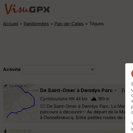
Accueil
>
Randonnées
>
Pas-de-Calais
> Tilques
Activité
De Saint-Omer à Dennlys Parc
Zuda
Cyclotourisme
44 km
180 m
🚴‍♂️ De Saint-Omer à Dennlys Parc. La Maison d
parcours à découvrir✨ Au départ de la Maiso
à Dennebrœucq. Entre petites routes de campag