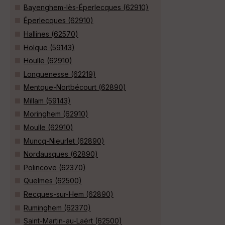
Bayenghem-lès-Éperlecques (62910)
Éperlecques (62910)
Hallines (62570)
Holque (59143)
Houlle (62910)
Longuenesse (62219)
Mentque-Nortbécourt (62890)
Millam (59143)
Moringhem (62910)
Moulle (62910)
Muncq-Nieurlet (62890)
Nordausques (62890)
Polincove (62370)
Quelmes (62500)
Recques-sur-Hem (62890)
Ruminghem (62370)
Saint-Martin-au-Laërt (62500)