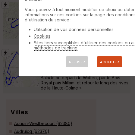
Au fil de la Houlle
Serques
Vous pouvez à tout moment modifier ce choix ou obten
informations sur ces cookies sur la page des condition
Randonnée Pédestre
9 km
d'utilisation du service :
randonnée facile prévoir deux heures de
marche pour un parcours de 9 km. Prévoir
Utilisation de vos données personnelles
des bonnes chaussures par temps humide,
Cookies
circuit de long de la Houlle »
Sites tiers succeptibles d'utiliser des cookies ou a
méthodes de tracking
Par le Bois Royal et les rives de la
Colme
Watten
REFUSER
ACCEPTER
Randonnée Pédestre
9 km
Balade au départ de Watten, par le Bois
Royal puis Millam, et retour le long des rives
de la Haute-Colme »
Villes
Acquin-Westbécourt (62380)
Audruicq (62370)