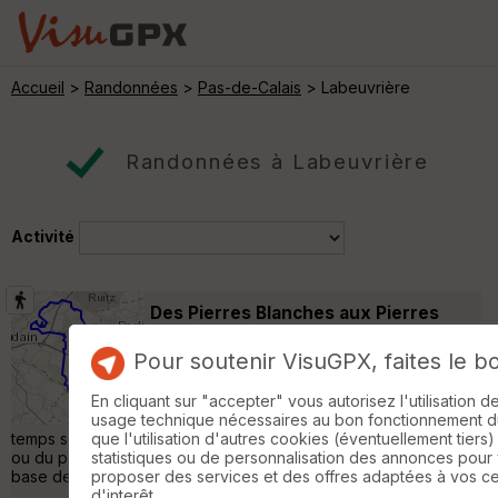
Accueil
>
Randonnées
>
Pas-de-Calais
> Labeuvrière
Randonnées à Labeuvrière
Activité
Des Pierres Blanches aux Pierres
Noires
Ruitz
Pour soutenir VisuGPX, faites le b
Randonnée Pédestre
19 km
310 m
Cheminement du paysage vert au paysage
En cliquant sur "accepter" vous autorisez l'utilisation 
noir... Parcours à faire de préférence par
usage technique nécessaires au bon fonctionnement du 
temps sec. Départ de Ruitz: soit du parking de la salle des fêtes
que l'utilisation d'autres cookies (éventuellement tiers)
ou du petit parking de l'église. Possibilité de Pique nique à La
statistiques ou de personnalisation des annonces pour
base de loisirs d'Olhain ou au self du parc. »
proposer des services et des offres adaptées à vos c
d'interêt.