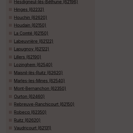
Hesdigneul-lès-Béthune (62196)
Hinges (62232)
Houchin (62620)
Houdain (62150)
La Comté (62150)
Labeuvrière (62122)
Lapugnoy (62122)
Lillers (62190)
Lozinghem (62540)
Maisnil-lès-Ruitz (62620)
Marles-les-Mines (62540)
Mont-Bernanchon (62350)
Ourton (62460)
Rebreuve-Ranchicourt (62150)
Robecq (62350)
Ruitz (62620)
Vaudricourt (62131)