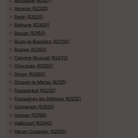
Allouagne (62157)
Annezin (62232)
Barlin (62620)
Béthune (62400)
Beugin (62150)
Bruay-la-Buissière (62700)
Busnes (62350)
Calonne-Ricouart (62470)
Chocques (62920)
Divion (62460)
Drouvin-le-Marais (62131)
Fouquereuil (62232)
Fouquières-lès-Béthune (62232)
Gonnehem (62920)
Gosnay (62199)
Haillicourt (62940)
Hersin-Coupigny (62530)