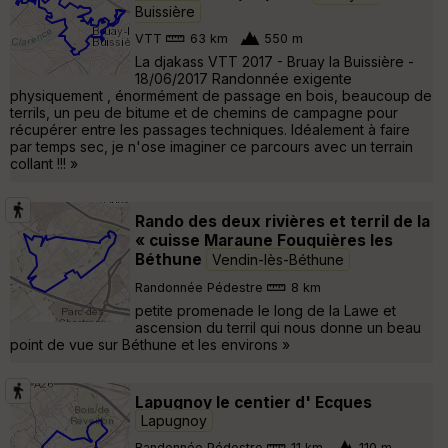
Buissière
VTT
63 km
550 m
La djakass VTT 2017 - Bruay la Buissière -
18/06/2017 Randonnée exigente
physiquement , énormément de passage en bois, beaucoup de
terrils, un peu de bitume et de chemins de campagne pour
récupérer entre les passages techniques. Idéalement à faire
par temps sec, je n'ose imaginer ce parcours avec un terrain
collant !!! »
Rando des deux rivières et terril de la
« cuisse Maraune Fouquières les
Béthune
Vendin-lès-Béthune
Randonnée Pédestre
8 km
petite promenade le long de la Lawe et
ascension du terril qui nous donne un beau
point de vue sur Béthune et les environs »
Lapugnoy le centier d' Ecques
Lapugnoy
Randonnée Pédestre
11 km
110 m