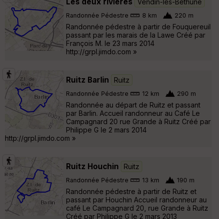
Les deux rivières
Vendin-lès-Béthune
Randonnée Pédestre
8 km
220 m
Randonnée pédestre à partir de Fouquereuil
passant par les marais de la Lawe Créé par
François M. le 23 mars 2014
http://grpl.jimdo.com »
Ruitz Barlin
Ruitz
Randonnée Pédestre
12 km
290 m
Randonnée au départ de Ruitz et passant
par Barlin. Accueil randonneur au Café Le
Campagnard 20 rue Grande à Ruitz Créé par
Philippe G le 2 mars 2014
http://grpl.jimdo.com »
Ruitz Houchin
Ruitz
Randonnée Pédestre
13 km
190 m
Randonnée pédestre à partir de Ruitz et
passant par Houchin Accueil randonneur au
café Le Campagnard 20, rue Grande à Ruitz
Créé par Philippe G le 2 mars 2013