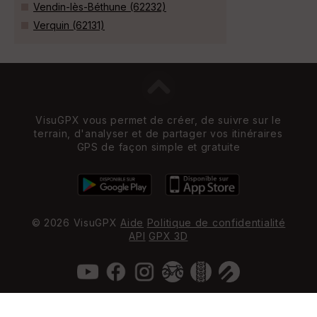
Vendin-lès-Béthune (62232)
Verquin (62131)
VisuGPX vous permet de créer, de suivre sur le
terrain, d'analyser et de partager vos itinéraires
GPS de façon simple et gratuite
© 2026 VisuGPX
Aide
Politique de confidentialité
API
GPX 3D