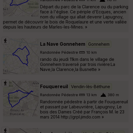
Départ du parc de la Clarence ou du parking
face à l'église. Ce périple d'Ecques, ancien
nom du village qui allait devenir Lapugnoy,
permet de découvrir le bois de Roquelaure et une verte vallée
depuis les hauteurs de Marles-les-Mines. »
La Nave Gonnehem
Gonnehem
Randonnée Pédestre
10 km
rando du jeudi 11km dans le village de
Gonnehem traversé par trois rivière:La
Nave,la Clarence,la Busnette »
Fouquereuil
Vendin-lès-Béthune
Randonnée Pédestre
13 km
380 m
Randonnée pédestre à partir de Fouquereuil
et passant par Labeuvrière, Lapugnoy, Le
bois des Dames Créé par François M. le 23
mars 2014 http://grpl.jimdo.com »