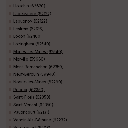
Houchin (62620)
Labeuvrière (62122)
Lapugnoy (62122)
Lestrem (62136)
Locon (62400)
Lozinghem (62540)
Marles-les-Mines (62540)
Merville (59660)
Mont-Bernanchon (62350)
Neuf-Berquin (59940)
Noeux-les-Mines (62290)
Robecq (62350)
Saint-Floris (62350)
Saint-Venant (62350)
Vaudricourt (62131)
Vendin-lès-Béthune (62232)
Verquigneul (62113)