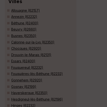
Villes
Allouagne (62157)
Annezin (62232)
Béthune (62400)
Beuvry (62660)
Busnes (62350)
Calonne-sur-la-Lys (62350)
Chocques (62920)
Drouvin-le-Marais (62131)
Essars (62400)
Fouquereuil (62232)
Fouquières-lès-Béthune (62232)
Gonnehem (62920)
Gosnay (62199)
Haverskerque (62350)
Hesdigneul-lès-Béthune (62196)
Hinges (62232)