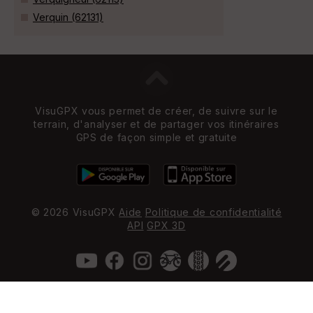
Verquin (62131)
VisuGPX vous permet de créer, de suivre sur le
terrain, d'analyser et de partager vos itinéraires
GPS de façon simple et gratuite
© 2026 VisuGPX
Aide
Politique de confidentialité
API
GPX 3D