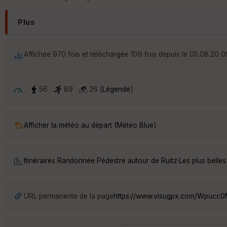
Plus
Affichée 970 fois et téléchargée 109 fois depuis le 05.08.20 0
56
89
26 [
Légende
]
Afficher la météo au départ (Météo Blue)
Itinéraires Randonnée Pédestre autour de
Ruitz
·
Les plus belle
URL permanente de la page
https://www.visugpx.com/Wpucc