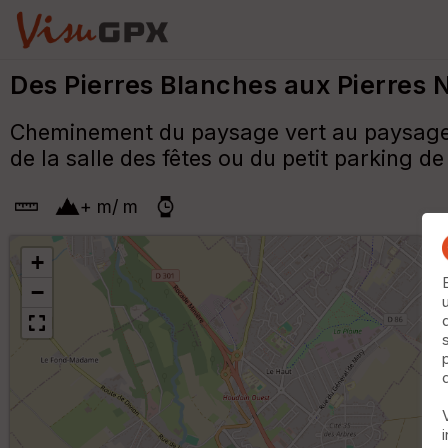
Des Pierres Blanches aux Pierres 
Cheminement du paysage vert au paysage no
de la salle des fêtes ou du petit parking de
+
m
/
m
+
−