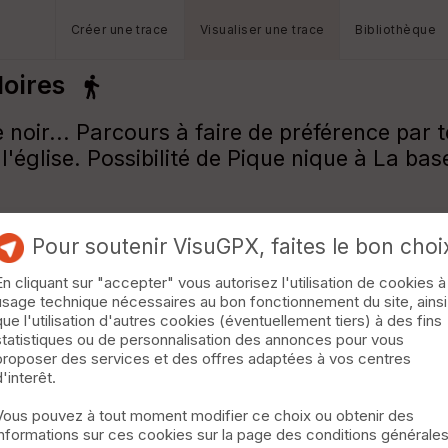
Créer une trace
Visualiser une trace
Bibliothèque
Noires
ir... Parcours à faire de préférence par t
 l'église. Possibilité de Pique nique à La bas
Pour soutenir VisuGPX, faites le bon choi
En cliquant sur "accepter" vous autorisez l'utilisation de cookies à
usage technique nécessaires au bon fonctionnement du site, ainsi
que l'utilisation d'autres cookies (éventuellement tiers) à des fins
statistiques ou de personnalisation des annonces pour vous
proposer des services et des offres adaptées à vos centres
d'interêt.
Vous pouvez à tout moment modifier ce choix ou obtenir des
informations sur ces cookies sur la page des conditions générale