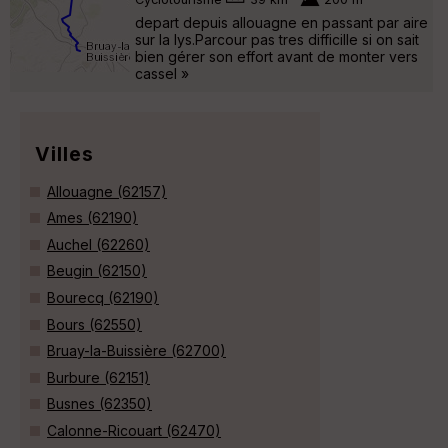
depart depuis allouagne en passant par aire
sur la lys.Parcour pas tres difficille si on sait
bien gérer son effort avant de monter vers
cassel »
Villes
Allouagne (62157)
Ames (62190)
Auchel (62260)
Beugin (62150)
Bourecq (62190)
Bours (62550)
Bruay-la-Buissière (62700)
Burbure (62151)
Busnes (62350)
Calonne-Ricouart (62470)