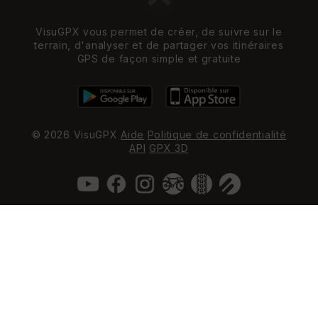
VisuGPX vous permet de créer, de suivre sur le
terrain, d'analyser et de partager vos itinéraires
GPS de façon simple et gratuite
© 2026 VisuGPX
Aide
Politique de confidentialité
API
GPX 3D