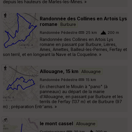
depuis les hauteurs de Marles-les-Mines. »
Randonnée des Collines en Artois Lys
romane
Burbure
Randonnée Pédestre
25 km
200 m
Randonnée des Collines en Artois Lys
romane en passant par Burbure, Lières,
Ames, Amettes, Bailleul-les-Pernes, Ferfay et
son terril, et en longeant la Nave et la Coqueline. »
Allouagne, 15 km
Allouagne
Randonnée Pédestre
15 km
En cherchant le Moulin à "pano" (à
panneaux) au départ de la mairie
d'Allouagne, en passant par Burbure et les
terrils de Ferfay (137 m) et de Burbure (97
m) ; préparation Entr'amis. »
le mont cassel
Allouagne
Cyclotourisme
39 km
200 m