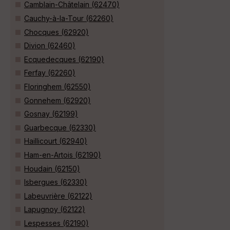
Camblain-Châtelain (62470)
Cauchy-à-la-Tour (62260)
Chocques (62920)
Divion (62460)
Ecquedecques (62190)
Ferfay (62260)
Floringhem (62550)
Gonnehem (62920)
Gosnay (62199)
Guarbecque (62330)
Haillicourt (62940)
Ham-en-Artois (62190)
Houdain (62150)
Isbergues (62330)
Labeuvrière (62122)
Lapugnoy (62122)
Lespesses (62190)