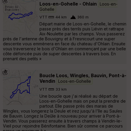
Loos-en-Gohelle - Ohlain
Loos-en-
Gohelle
VTT
44 km
360 m
Départ mairie de Loos-en-Gohelle, le chemin
passe près des terrils puis Liévin et rattrape
Aix-Noulette par les champs. Vous passerez
près de l'antenne de Bouvigny et à Fresnicourt une super
descente vous emmènera en face du chateau d'Ohlain. Ensuite
vous traverserez le bois d'Ohlain en commençant par une belle
côte défoncée puis de super descentes à travers bois. En
prenant des petits »
Boucle Loos, Wingles, Bauvin, Pont-à-
Vendin
Loos-en-Gohelle
VTT
33 km
Une boucle que j'ai réalisé au départ de
Loos-en-Gohelle mais on peut la prendre de
partout. Elle passe près des marais de
Wingles, vous longerez la Deule et irez jusqu'à l'île au Saules
de Bauvin. Longez la Deûle à nouveau pour arriver à Pont-à-
Vendin. Vous passerez ensuite à travers champs à Vendin-le-
Vieil pour rejoindre Bénifontaine. Bien sûr comme ce parcours
passe un maximum à »