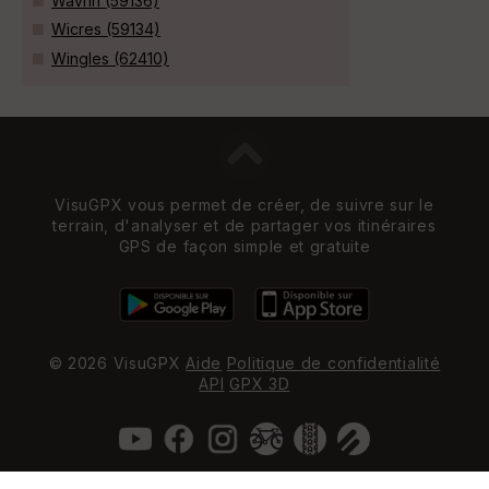
Wavrin (59136)
Wicres (59134)
Wingles (62410)
VisuGPX vous permet de créer, de suivre sur le
terrain, d'analyser et de partager vos itinéraires
GPS de façon simple et gratuite
© 2026 VisuGPX
Aide
Politique de confidentialité
API
GPX 3D