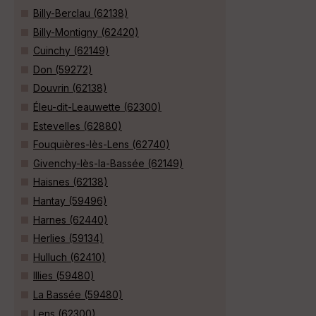
Billy-Berclau (62138)
Billy-Montigny (62420)
Cuinchy (62149)
Don (59272)
Douvrin (62138)
Éleu-dit-Leauwette (62300)
Estevelles (62880)
Fouquières-lès-Lens (62740)
Givenchy-lès-la-Bassée (62149)
Haisnes (62138)
Hantay (59496)
Harnes (62440)
Herlies (59134)
Hulluch (62410)
Illies (59480)
La Bassée (59480)
Lens (62300)