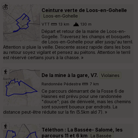
Ceinture verte de Loos-en-Gohelle
Loos-en-Gohelle
VTT
13 km
130 m
Départ et retour de la mairie de Loos-en-
Gogelle. Traversez les champs et bosquets
de Loos-en-Gohelle pour aller jusqu'au terril.
Attention si pluie la veille. Descente assez rapide dans les bois
au retour soyez vigilant et pensez au piétons. Attention le terril
est réservé certains jours à la chasse. »
De la mine à la gare, V7.
Violaines
Randonnée Pédestre
7 km
Ce parcours démarrant de la Fosse 6 de
Haisnes est prévu pour une randonnée
"douce"; pas de dénivelé, mais les chemins
sont souvent boueux par endroits. La
distance peut-être réduite sur la fin (5.5km ald 7). »
Téléthon : La Bassée- Salomé, les
parcours 11 et 6 km
La Bassée