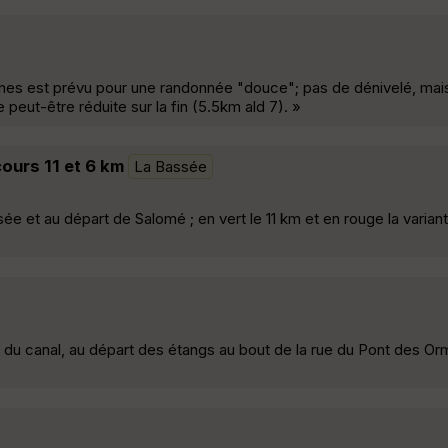
nes est prévu pour une randonnée "douce"; pas de dénivelé, mai
peut-être réduite sur la fin (5.5km ald 7). »
cours 11 et 6 km
La Bassée
ée et au départ de Salomé ; en vert le 11 km et en rouge la varian
g du canal, au départ des étangs au bout de la rue du Pont des Or