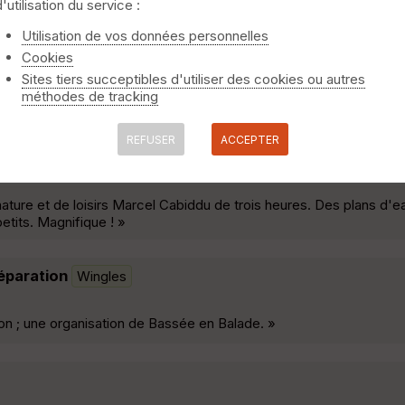
d'utilisation du service :
17/09/2017
Violaines
Utilisation de vos données personnelles
Cookies
s bien techniques, des terrils avec de belles grimpettes et aussi 
Sites tiers succeptibles d'utiliser des cookies ou autres
ites impressionnantes. Pas mal de zones roulantes histoire de réc
méthodes de tracking
REFUSER
ACCEPTER
s
ure et de loisirs Marcel Cabiddu de trois heures. Des plans d'e
tits. Magnifique ! »
réparation
Wingles
on ; une organisation de Bassée en Balade. »