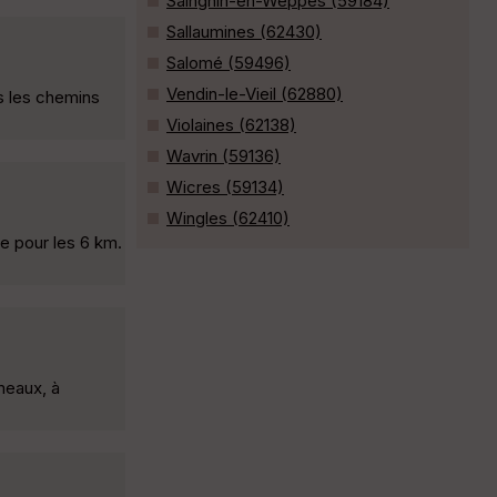
Sainghin-en-Weppes (59184)
Sallaumines (62430)
Salomé (59496)
Vendin-le-Vieil (62880)
s les chemins
Violaines (62138)
Wavrin (59136)
Wicres (59134)
Wingles (62410)
te pour les 6 km.
meaux, à