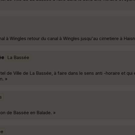
al à Wingles retour du canal à Wingles jusqu'au cimetiere à Hais
ée
La Bassée
el de Ville de La Bassée, à faire dans le sens anti -horaire et qu
m. »
s
tion de Bassée en Balade. »
ée