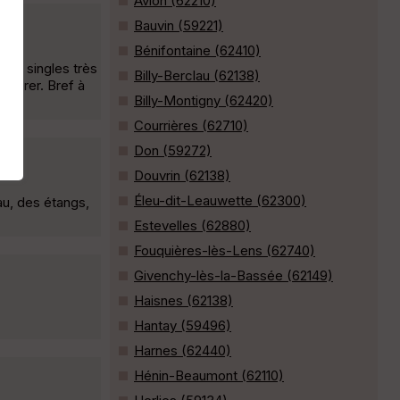
Avion (62210)
Bauvin (59221)
Bénifontaine (62410)
des singles très
Billy-Berclau (62138)
upérer. Bref à
Billy-Montigny (62420)
Courrières (62710)
Don (59272)
Douvrin (62138)
Éleu-dit-Leauwette (62300)
au, des étangs,
Estevelles (62880)
Fouquières-lès-Lens (62740)
Givenchy-lès-la-Bassée (62149)
Haisnes (62138)
Hantay (59496)
Harnes (62440)
Hénin-Beaumont (62110)