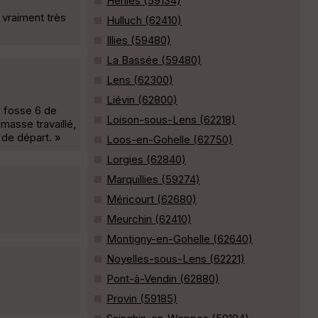
Herlies (59134)
 vraiment très
Hulluch (62410)
Illies (59480)
La Bassée (59480)
Lens (62300)
Liévin (62800)
e fosse 6 de
Loison-sous-Lens (62218)
 masse travaillé,
t de départ. »
Loos-en-Gohelle (62750)
Lorgies (62840)
Marquillies (59274)
Méricourt (62680)
Meurchin (62410)
Montigny-en-Gohelle (62640)
Noyelles-sous-Lens (62221)
Pont-à-Vendin (62880)
Provin (59185)