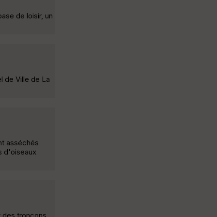
ase de loisir, un
l de Ville de La
ent asséchés
s d'oiseaux
nt des tronçons