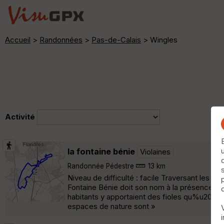
Accueil
>
Randonnées
>
Pas-de-Calais
> Wingles
Activité
la fontaine bénie
Violaines
Randonnée Pédestre
13 km
Niveau de difficulté : facile Traversant les c
Fontaine Bénie doit son nom à la présence a
habitants y apportaient des fioles qu%u2019il
espaces de nature sont »