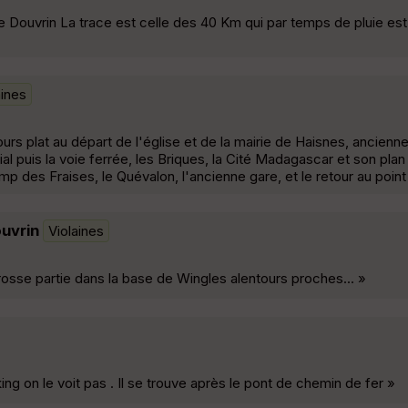
 Douvrin La trace est celle des 40 Km qui par temps de pluie est
aines
cours plat au départ de l'église et de la mairie de Haisnes, ancienn
al puis la voie ferrée, les Briques, la Cité Madagascar et son plan
hamp des Fraises, le Quévalon, l'ancienne gare, et le retour au poin
ouvrin
Violaines
rosse partie dans la base de Wingles alentours proches... »
g on le voit pas . Il se trouve après le pont de chemin de fer »