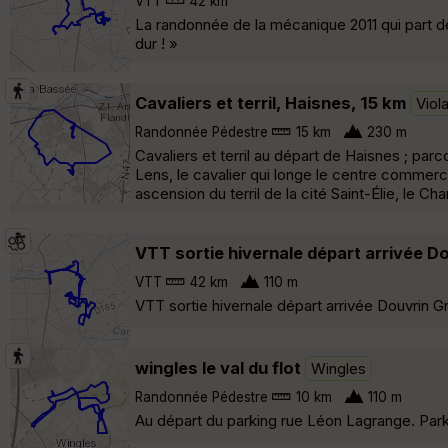
VTT
42 km
La randonnée de la mécanique 2011 qui part de
dur ! »
Cavaliers et terril, Haisnes, 15 km
Viol
Randonnée Pédestre
15 km
230 m
Cavaliers et terril au départ de Haisnes ; par
Lens, le cavalier qui longe le centre commerci
ascension du terril de la cité Saint-Élie, le C
VTT sortie hivernale départ arrivée D
VTT
42 km
110 m
VTT sortie hivernale départ arrivée Douvrin G
wingles le val du flot
Wingles
Randonnée Pédestre
10 km
110 m
Au départ du parking rue Léon Lagrange. Parkin