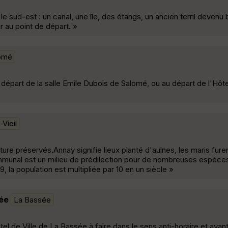
sud-est : un canal, une île, des étangs, un ancien terril devenu b
r au point de départ. »
omé
 départ de la salle Emile Dubois de Salomé, ou au départ de l'Hôte
Vieil
ure préservés.Annay signifie lieux planté d'aulnes, les maris fur
ommunal est un milieu de prédilection pour de nombreuses espèce
, la population est multipliée par 10 en un siècle »
ée
La Bassée
el de Ville de La Bassée à faire dans le sens anti-horaire et aya