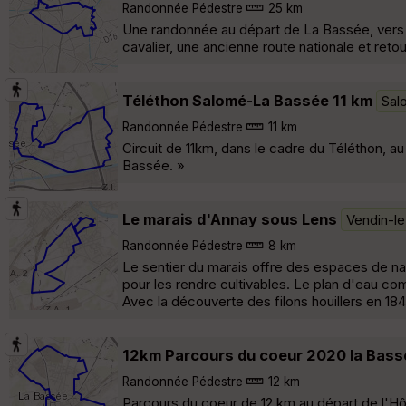
Randonnée Pédestre
25 km
Une randonnée au départ de La Bassée, vers le 
cavalier, une ancienne route nationale et retou
Téléthon Salomé-La Bassée 11 km
Sal
Randonnée Pédestre
11 km
Circuit de 11km, dans le cadre du Téléthon, au
Bassée. »
Le marais d'Annay sous Lens
Vendin-le-
Randonnée Pédestre
8 km
Le sentier du marais offre des espaces de nat
pour les rendre cultivables. Le plan d'eau c
Avec la découverte des filons houillers en 1849
12km Parcours du coeur 2020 la Bass
Randonnée Pédestre
12 km
Parcours du coeur de 12 km au départ de l'Hôt