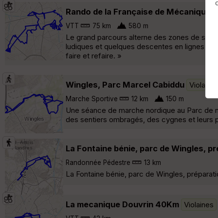
Rando de la Française de Mécanique 
VTT
75 km
580 m
Le grand parcours alterne des zones de single
ludiques et quelques descentes en lignes dro
faire et refaire. »
Wingles, Parc Marcel Cabiddu
Violaine
Marche Sportive
12 km
150 m
Une séance de marche nordique au Parc de nat
des sentiers ombragés, des cygnes et leurs pe
La Fontaine bénie, parc de Wingles, p
Randonnée Pédestre
13 km
La Fontaine bénie, parc de Wingles, préparati
La mecanique Douvrin 40Km
Violaines