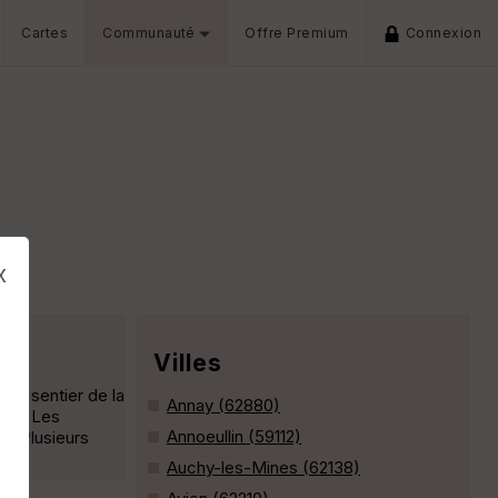
Cartes
Communauté
Offre Premium
Connexion
x
Villes
 le sentier de la
Annay (62880)
ues. Les
Annoeullin (59112)
x. Plusieurs
Auchy-les-Mines (62138)
s