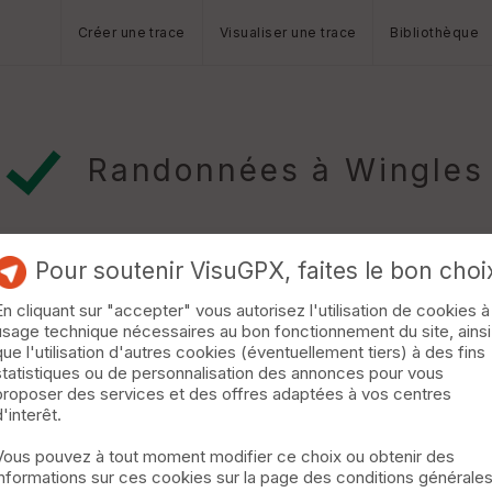
Créer une trace
Visualiser une trace
Bibliothèque
Randonnées à Wingles
Pour soutenir VisuGPX, faites le bon choi
En cliquant sur "accepter" vous autorisez l'utilisation de cookies à
usage technique nécessaires au bon fonctionnement du site, ainsi
que l'utilisation d'autres cookies (éventuellement tiers) à des fins
statistiques ou de personnalisation des annonces pour vous
ommunes de Bénifontaine, Hulluch, Wingles, Douvrin et Billy-Berclau,
proposer des services et des offres adaptées à vos centres
ncienne d%u2019une source qui possédait des vertus thérapeutiq
d'interêt.
s remplissaient d%u2019eau car elle permettait de soigner les yeu
Vous pouvez à tout moment modifier ce choix ou obtenir des
informations sur ces cookies sur la page des conditions générale