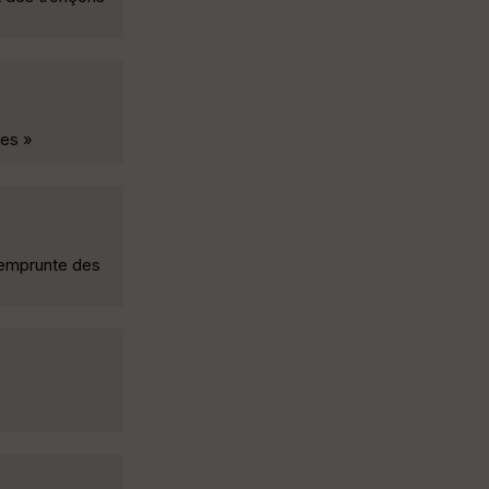
nes »
i emprunte des