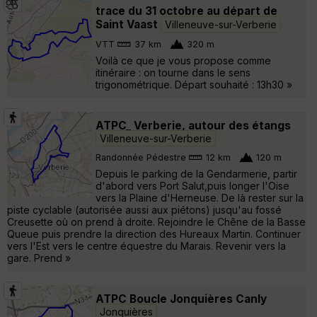
trace du 31 octobre au départ de
Saint Vaast
Villeneuve-sur-Verberie
VTT
37 km
320 m
Voilà ce que je vous propose comme
itinéraire : on tourne dans le sens
trigonométrique. Départ souhaité : 13h30 »
ATPC_ Verberie, autour des étangs
Villeneuve-sur-Verberie
Randonnée Pédestre
12 km
120 m
Depuis le parking de la Gendarmerie, partir
d'abord vers Port Salut,puis longer l'Oise
vers la Plaine d'Herneuse. De là rester sur la
piste cyclable (autorisée aussi aux piétons) jusqu'au fossé
Creusette où on prend à droite. Rejoindre le Chêne de la Basse
Queue puis prendre la direction des Hureaux Martin. Continuer
vers l'Est vers le centre équestre du Marais. Revenir vers la
gare. Prend »
ATPC Boucle Jonquières Canly
Jonquières