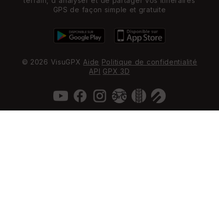
terrain, d'analyser et de partager vos itinéraires
GPS de façon simple et gratuite
© 2026 VisuGPX
Aide
Politique de confidentialité
API
GPX 3D