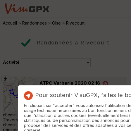
Accueil
>
Randonnées
>
Oise
> Rivecourt
Randonnées à Rivecourt
Activité
ATPC Verberie 2020 02 16
Villeneuve-sur-Verberie
Pour soutenir VisuGPX, faites le b
Randonnée Pédestre
12 km
170 m
S'engager dans la rue des Remparts, puis à
En cliquant sur "accepter" vous autorisez l'utilisation 
droite la D932A et ensuite à gauche le
usage technique nécessaires au bon fonctionnement du 
chemin de Cappy et en prolongement la rue de l'Egalité.
que l'utilisation d'autres cookies (éventuellement tiers)
Traverse St Vast de Longmont et se diriger vers Saintines par le
statistiques ou de personnalisation des annonces pour
chemin de la plaine. Traverser une partie de Saintines et
proposer des services et des offres adaptées à vos c
rejoindre la Vigne du Seigneur par la rue Maurice Thorez.
d'interêt.