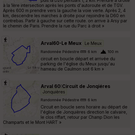
puis la D26 pendant 1, 2 km. Prendre à droite
à la 1ère intersection après les ponts d'autoroute et de TGV.
Après 600 m prendre vers la gauche la voie verte. Après 2, 4
km, descendre les marches à droite pour rejoindre la D60 en
contrebas. Partir à gauche sur cette route. on arrive à Arsy par
le chemin de Paris. Prendre la rue du Parc à droit »
Arval60-Le Meux
Le Meux
Randonnée Pédestre
6 km
100 m
circuit en boucle départ et arrivée du
parking de l'église du Meux jusqu'au
hameau de Caulmon soit 6 km »
Arval 60:Circuit de Jonqiéres
Jonquières
Randonnée Pédestre
6 km
Circuit en boucle sens horaire au départ de
l'église de Jonquières direction le calvaire,
le clos riffart, retour par Champ Dion les
Champarts et le Mont HART »