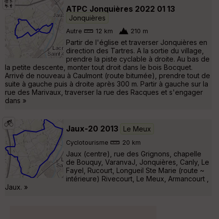
ATPC Jonquières 2022 01 13
Jonquières
Autre
12 km
210 m
Partir de l'église et traverser Jonquières en
direction des Tartres. A la sortie du village,
prendre la piste cyclable à droite. Au bas de
la petite descente, monter tout droit dans le bois Bocquet.
Arrivé de nouveau à Caulmont (route bitumée), prendre tout de
suite à gauche puis à droite après 300 m. Partir à gauche sur la
rue des Marivaux, traverser la rue des Racques et s'engager
dans »
Jaux-20 2013
Le Meux
Cyclotourisme
20 km
Jaux (centre), rue des Grignons, chapelle
de Bouquy, VaranvaJ, Jonquières, Canly, Le
Fayel, Rucourt, Longueil Ste Marie (route ~
intérieure) Rivecourt, Le Meux, Armancourt ,
Jaux. »