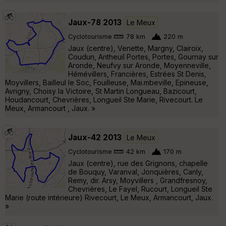
Jaux-78 2013
Le Meux
Cyclotourisme
78 km
220 m
Jaux (centre), Venette, Margny, Clairoix,
Coudun, Antheuil Portes, Portes, Gournay sur
Aronde, Neufvy sur Aronde, Moyenneville,
Hémévillers, Francières, Estrées St Denis,
Moyvillers, Bailleul le Soc, Fouilleuse, Mai.mbeville, Epineuse,
Avrigny, Choisy la Victoire, St Martin Longueau, Bazicourt,
Houdancourt, Chevrières, Longueil Ste Marie, Rivecourt. Le
Meux, Armancourt , Jaux. »
Jaux-42 2013
Le Meux
Cyclotourisme
42 km
170 m
Jaux (centre), rue des Grignons, chapelle
de Bouquy, Varanval, Jonquières, Canly,
Remy, dir. Arsy, Moyvillers , Grandfresnoy,
Chevrières, Le Fayel, Rucourt, Longueil Ste
Marie (route intérieure) Rivecourt, Le Meux, Armancourt, Jaux.
»