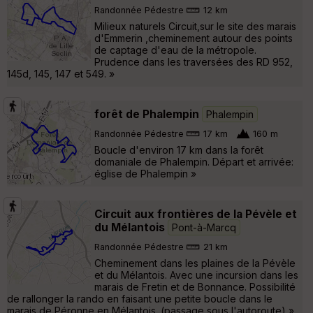
Randonnée Pédestre
12 km
Milieux naturels Circuit,sur le site des marais
d'Emmerin ,cheminement autour des points
de captage d'eau de la métropole.
Prudence dans les traversées des RD 952,
145d, 145, 147 et 549. »
forêt de Phalempin
Phalempin
Randonnée Pédestre
17 km
160 m
Boucle d'environ 17 km dans la forêt
domaniale de Phalempin. Départ et arrivée:
église de Phalempin »
Circuit aux frontières de la Pévèle et
du Mélantois
Pont-à-Marcq
Randonnée Pédestre
21 km
Cheminement dans les plaines de la Pévèle
et du Mélantois. Avec une incursion dans les
marais de Fretin et de Bonnance. Possibilité
de rallonger la rando en faisant une petite boucle dans le
marais de Péronne en Mélantois. (passage sous l'autoroute) »