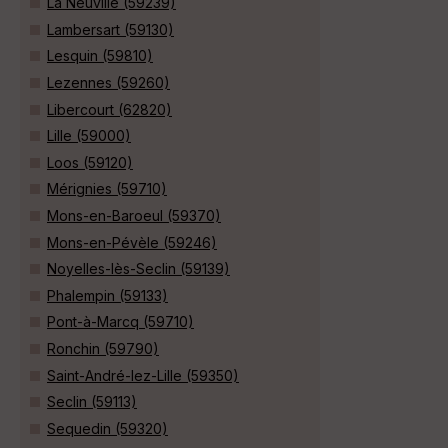
La Neuville (59239)
Lambersart (59130)
Lesquin (59810)
Lezennes (59260)
Libercourt (62820)
Lille (59000)
Loos (59120)
Mérignies (59710)
Mons-en-Baroeul (59370)
Mons-en-Pévèle (59246)
Noyelles-lès-Seclin (59139)
Phalempin (59133)
Pont-à-Marcq (59710)
Ronchin (59790)
Saint-André-lez-Lille (59350)
Seclin (59113)
Sequedin (59320)