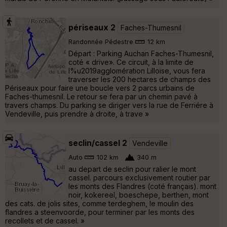
périseaux 2
Faches-Thumesnil
Randonnée Pédestre
12 km
Départ : Parking Auchan Faches-Thumesnil,
coté « drive». Ce circuit, à la limite de
l%u2019agglomération Lilloise, vous fera
traverser les 200 hectares de champs des
Périseaux pour faire une boucle vers 2 parcs urbains de
Faches-thumesnil. Le retour se fera par un chemin pavé à
travers champs. Du parking se diriger vers la rue de Ferriére à
Vendeville, puis prendre à droite, à trave »
seclin/cassel 2
Vendeville
Auto
102 km
340 m
au depart de seclin pour ralier le mont
cassel. parcours exclusivement routier par
les monts des Flandres (coté français). mont
noir, kokereel, boeschepe, berthen, mont
des cats. de jolis sites, comme terdeghem, le moulin des
flandres a steenvoorde, pour terminer par les monts des
recollets et de cassel. »