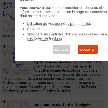
Rando au depart de Gondecourt
Vous pouvez à tout moment modifier ce choix ou obten
Phalempin
informations sur ces cookies sur la page des condition
d'utilisation du service :
VTT
29 km
Cette rando passe par beaucoup de chemin
Utilisation de vos données personnelles
pavé et aussi par la foret de phalempin. Pas
Cookies
trop difficile sauf lorsque qu'il y a du vent ou
Sites tiers succeptibles d'utiliser des cookies ou a
lorsque le terrain est bien gras »
méthodes de tracking
les périseaux
Faches-Thumesnil
REFUSER
ACCEPTER
Randonnée Pédestre
11 km
Départ : Parking Auchan Faches-Thumesnil,
coté « drive». Ce circuit, à la limite de
l%u2019agglomération Lilloise, vous fera
traverser les 200 hectares de champs des
Périseaux pour faire une boucle vers 2 parcs urbains de
Faches-thumesnil. Le retour se fera par un chemin pavé à
travers champs. Du parking se diriger vers la rue de Ferriére à
Vendeville, puis prendre à droite, à trave »
Les champs captants
Wattignies