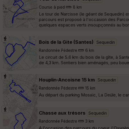
Course à pied
8 km
Le tour de Narcisse (le géant de Sequedin) e
parcours est proposé à l'occasion des Parcou
quelques espaces verts insoupçonnés au bord
Bois de la Gite (Santes)
Sequedin
Randonnée Pédestre
6 km
Le circuit de 5.6 km du bois de la gîte, à Sa
de 4,3 km. Sentiers bien aménagés, peu bou
Houplin-Ancoisne 15 km
Sequedin
Randonnée Pédestre
15 km
Au départ du parking Mosaïc, La Deûle, le can
Chasse aux trésors
Sequedin
Randonnée Pédestre
3 km
A l'occasion des parcours du coeur, l'Oxygè