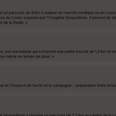
st un parcours de 8 km à réaliser en marche nordique ou en cours
rs du Coeur organisé par l'Oxygène Sequedinois. Il permet de dé
 de la Deûle. »
ntes, est une balade qui comporte une petite boucle de 1,3 km et 
eux même en temps de pluie. »
al et l'hospice de Seclin et la campagne… préparation Entre Amis
ne Sequedinois a dessiné un parcours de 2,5 km au centre de la