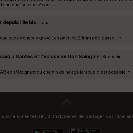
d une chasse aux trésors. »
depuis lille bis
Loos
, quelques tronçons gravel, en pneu de 28mm cela passe... »
aïq à Santes et l'écluse de Don Sainghin
Sequedin
 AR en s'éloignant du chemin de halage lorsque c'est possible. »
uivre sur le terrain, d'analyser et de partager vos itinérai