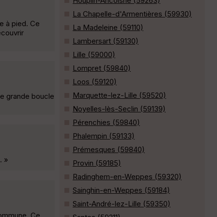
Houplin-Ancoisne (59263)
La Chapelle-d'Armentières (59930)
e à pied. Ce
La Madeleine (59110)
couvrir
Lambersart (59130)
Lille (59000)
Lompret (59840)
Loos (59120)
Marquette-lez-Lille (59520)
une grande boucle
Noyelles-lès-Seclin (59139)
Pérenchies (59840)
Phalempin (59133)
Prémesques (59840)
. »
Provin (59185)
Radinghem-en-Weppes (59320)
Sainghin-en-Weppes (59184)
Saint-André-lez-Lille (59350)
 commune. Ce