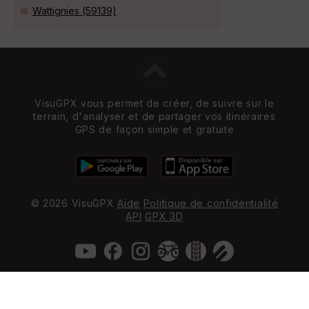
Wattignies (59139)
VisuGPX vous permet de créer, de suivre sur le
terrain, d'analyser et de partager vos itinéraires
GPS de façon simple et gratuite
© 2026 VisuGPX
Aide
Politique de confidentialité
API
GPX 3D