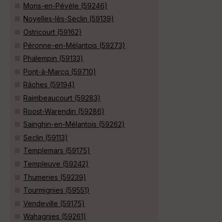
Mons-en-Pévèle (59246)
Noyelles-lès-Seclin (59139)
Ostricourt (59162)
Péronne-en-Mélantois (59273)
Phalempin (59133)
Pont-à-Marcq (59710)
Râches (59194)
Raimbeaucourt (59283)
Roost-Warendin (59286)
Sainghin-en-Mélantois (59262)
Seclin (59113)
Templemars (59175)
Templeuve (59242)
Thumeries (59239)
Tourmignies (59551)
Vendeville (59175)
Wahagnies (59261)