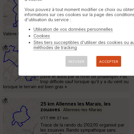
Randonnée Pédestre
8 km
150 m
Vous pouvez à tout moment modifier ce choix ou obten
Ce circuit à partir de Camphin-en-
informations sur ces cookies sur la page des condition
Carembault nous conduit sur le terril
d'utilisation du service :
aménagé de Carvin avec au sommet une
vue sur la région. Créé par Claudine T. et
Utilisation de vos données personnelles
Valérie D. et Raymond C. »
Cookies
Sites tiers succeptibles d'utiliser des cookies ou a
méthodes de tracking
Rando au depart de Gondecourt
Phalempin
REFUSER
ACCEPTER
VTT
29 km
Cette rando passe par beaucoup de chemin
pavé et aussi par la foret de phalempin. Pas
trop difficile sauf lorsque qu'il y a du vent ou
lorsque le terrain est bien gras »
25 km Allennes les Marais, les
zouaves
Allennes-les-Marais
VTT
27 km
Trace de la rando du 2102/10 organisé par
les zouaves. Rando sympathique sans