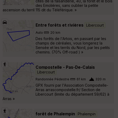
cités de la faisanderie, 40, la forêt et le bois
des Emolières, sans oublier la petite
ascension du terril 115 dit du Téléférique. »
Entre forêts et rivières
Libercourt
Auto
20 km
Des forêts de l'Artois, en passant par les
champs de céréales, vous longerez la
Sensée et les terrils du Nord, par les petits
chemins. (70% Off-road ) »
Compostelle - Pas-De-Calais
Libercourt
Randonnée Pédestre
61 km
320 m
GPX fourni par l'Association Compostelle-
Arras arrascompostelle.fr/ Section de
Libercourt (limite du département 59/62) à
Arras »
forêt de Phalempin
Phalempin