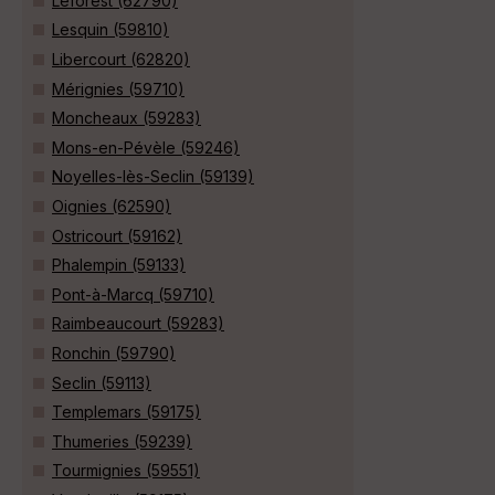
Leforest (62790)
Lesquin (59810)
Libercourt (62820)
Mérignies (59710)
Moncheaux (59283)
Mons-en-Pévèle (59246)
Noyelles-lès-Seclin (59139)
Oignies (62590)
Ostricourt (59162)
Phalempin (59133)
Pont-à-Marcq (59710)
Raimbeaucourt (59283)
Ronchin (59790)
Seclin (59113)
Templemars (59175)
Thumeries (59239)
Tourmignies (59551)