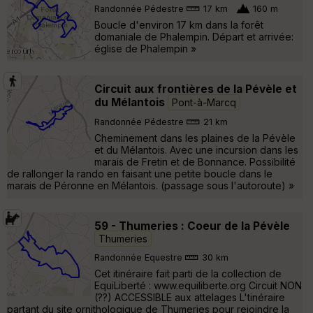
Randonnée Pédestre
17 km
160 m
Boucle d'environ 17 km dans la forêt
domaniale de Phalempin. Départ et arrivée:
église de Phalempin »
Circuit aux frontières de la Pévèle et
du Mélantois
Pont-à-Marcq
Randonnée Pédestre
21 km
Cheminement dans les plaines de la Pévèle
et du Mélantois. Avec une incursion dans les
marais de Fretin et de Bonnance. Possibilité
de rallonger la rando en faisant une petite boucle dans le
marais de Péronne en Mélantois. (passage sous l'autoroute) »
59 - Thumeries : Coeur de la Pévèle
Thumeries
Randonnée Equestre
30 km
Cet itinéraire fait parti de la collection de
EquiLiberté : www.equiliberte.org Circuit NON
(??) ACCESSIBLE aux attelages L'tinéraire
partant du site ornithologique de Thumeries pour rejoindre la