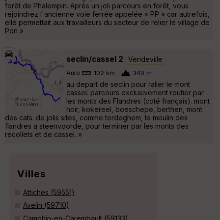
forêt de Phalempin. Après un joli parcours en forêt, vous
rejoindrez l'ancienne voie ferrée appelée « PP » car autrefois,
elle permettait aux travailleurs du secteur de relier le village de
Pon »
seclin/cassel 2
Vendeville
Auto
102 km
340 m
au depart de seclin pour ralier le mont
cassel. parcours exclusivement routier par
les monts des Flandres (coté français). mont
noir, kokereel, boeschepe, berthen, mont
des cats. de jolis sites, comme terdeghem, le moulin des
flandres a steenvoorde, pour terminer par les monts des
recollets et de cassel. »
Villes
Attiches (59551)
Avelin (59710)
Camphin-en-Carembault (59133)