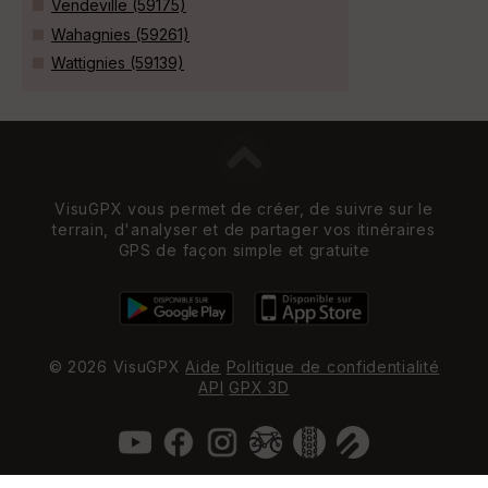
Vendeville (59175)
Wahagnies (59261)
Wattignies (59139)
VisuGPX vous permet de créer, de suivre sur le
terrain, d'analyser et de partager vos itinéraires
GPS de façon simple et gratuite
© 2026 VisuGPX
Aide
Politique de confidentialité
API
GPX 3D