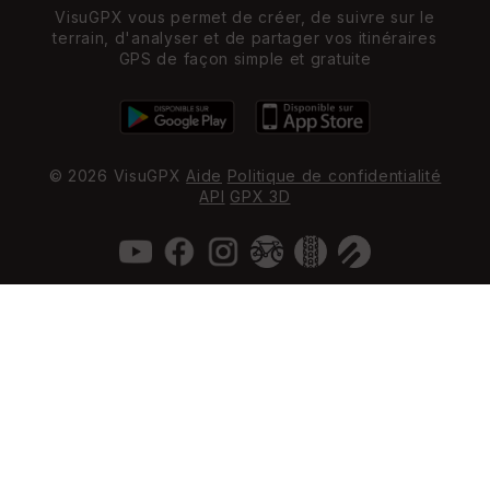
VisuGPX vous permet de créer, de suivre sur le
terrain, d'analyser et de partager vos itinéraires
GPS de façon simple et gratuite
© 2026 VisuGPX
Aide
Politique de confidentialité
API
GPX 3D