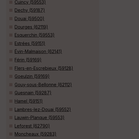
Cuincy (59553)
Dechy (59187)
Douai (59500)
Dourges (62119)
Esquerchin (59553)
Estrées (59151)
Évin-Malmaison (62141)
Férin (59169)
Flers-en-Escrebieux (59128)
Goeulzin (59169)
Gouy-sous-Bellonne (62112)
Guesnain (59287)
Hamel (59151)
Lambres-lez-Douai (59552)
Lauwin-Planque (59553)
Leforest (62790)
Moncheaux (59283)