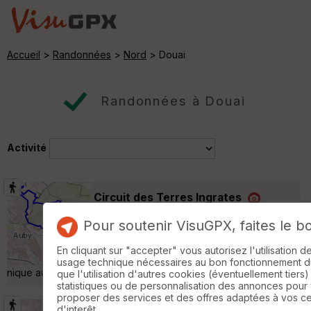
Accueil
>
Randonnées
>
Nord
> Douai
Randonnées à Douai
Activité
Circuit des Terres Ingrates
Waziers
Pour soutenir VisuGPX, faites le b
Randonnée Pédestre
23 km
120 m
Cheminement sur d'anciennes voies ferrées,
En cliquant sur "accepter" vous autorisez l'utilisation 
plaines, sites miniers et terrils. Pause pique
usage technique nécessaires au bon fonctionnement du 
nique au café de la place à Raimbeaucourt sympa. »
que l'utilisation d'autres cookies (éventuellement tiers)
statistiques ou de personnalisation des annonces pour
proposer des services et des offres adaptées à vos c
d'interêt.