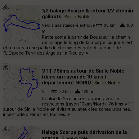
1/2 halage Scarpe & retour 1/2 chemin
galibots
Sin-le-Noble
Vélo à assistance électrique
33 km
160
m
Petite sortie à partir de Douai sur le chemin
de halage le long de la Scarpe jusque Vred
et retour via une partie du chemin des galibots à partir de
"L'Espace Terril des Argales" à Rieuley. »
VTT 76kms autour de Sin le Noble
(dans un rayon de 10 kms /
département NORD)
Sin-le-Noble
VTT
76 km
180 m
Réalisé le 25 mars en rapport avec les
restrictions (rayon 10kms/Nord). 76 kms VTT
autour de Sin le Noble en évitant au mieux les zones urbaines.
incertitude à Flines les Raches. »
Halage Scarpe puis dérivation de la
scarpe
Sin-le-Noble