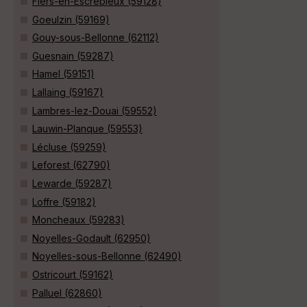
Flers-en-Escrebieux (59128)
Goeulzin (59169)
Gouy-sous-Bellonne (62112)
Guesnain (59287)
Hamel (59151)
Lallaing (59167)
Lambres-lez-Douai (59552)
Lauwin-Planque (59553)
Lécluse (59259)
Leforest (62790)
Lewarde (59287)
Loffre (59182)
Moncheaux (59283)
Noyelles-Godault (62950)
Noyelles-sous-Bellonne (62490)
Ostricourt (59162)
Palluel (62860)