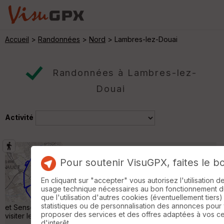
Accueil
>
Randonnées
>
Nord
> Lambres-lez-Douai
Randonnées à Lambres-lez-
Douai
Activité
Circuit au fil de l'eau
Douai
Pour soutenir VisuGPX, faites le b
Randonnée Pédestre
18 km
En cliquant sur "accepter" vous autorisez l'utilisation 
Au départ du"bout du bout" du parking du
usage technique nécessaires au bon fonctionnement du 
complexe cinématographique: le Majestic.
que l'utilisation d'autres cookies (éventuellement tiers)
Randonnée le long des berges des Scarpe
statistiques ou de personnalisation des annonces pour
et Sensée pour finir dans le Douai historique... Sans oublier de
proposer des services et des offres adaptées à vos c
visiter le jardin monastique et musée de la Chartreuse... »
d'interêt.