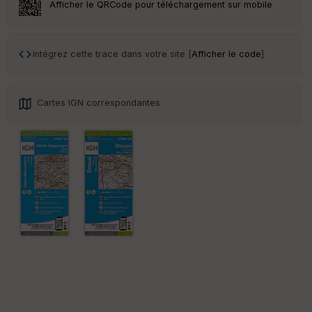
Afficher le QRCode pour téléchargement sur mobile
Tr
an
sp
Intégrez cette trace dans votre site [
Afficher le code
]
ar
en
ce
Cartes IGN correspondantes
Po
int
illé
s
S
e
n
s
St
re
et
Vi