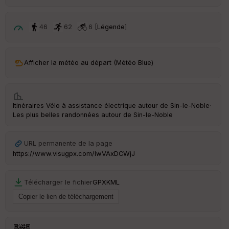
d
é
p
ar
46
62
6 [
Légende
]
t
ar
Afficher la météo au départ (Météo Blue)
ri
v
é
e
Itinéraires Vélo à assistance électrique autour de
Sin-le-Noble
·
C
Les plus belles randonnées autour de Sin-le-Noble
ou
le
ur
URL permanente de la page
https://www.visugpx.com/lwVAxDCWjJ
Télécharger le fichier
GPX
KML
Ep
ai
ss
eu
r