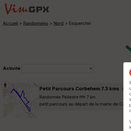
Accueil
>
Randonnées
>
Nord
> Esquerchin
Activité
Petit Parcours Corbehem 7.3 kms
Goeu
Randonnée Pédestre
7 km
petit parcours au départ de la mairie de Corb