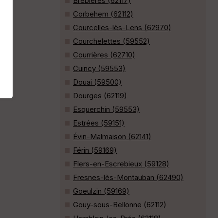
Brebières (62117)
Corbehem (62112)
Courcelles-lès-Lens (62970)
Courchelettes (59552)
Courrières (62710)
Cuincy (59553)
Douai (59500)
Dourges (62119)
Esquerchin (59553)
Estrées (59151)
Évin-Malmaison (62141)
Férin (59169)
Flers-en-Escrebieux (59128)
Fresnes-lès-Montauban (62490)
Goeulzin (59169)
Gouy-sous-Bellonne (62112)