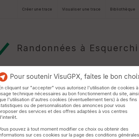
Créer une trace
Visualiser une trace
Bibliothèque
Randonnées à Esquerchi
Pour soutenir VisuGPX, faites le bon choi
En cliquant sur "accepter" vous autorisez l'utilisation de cookies à
usage technique nécessaires au bon fonctionnement du site, ainsi
lzin
que l'utilisation d'autres cookies (éventuellement tiers) à des fins
statistiques ou de personnalisation des annonces pour vous
ehem en longeant le canal de la dérivation de la Scarpe puis de la
proposer des services et des offres adaptées à vos centres
d'interêt.
Vous pouvez à tout moment modifier ce choix ou obtenir des
informations sur ces cookies sur la page des conditions générale