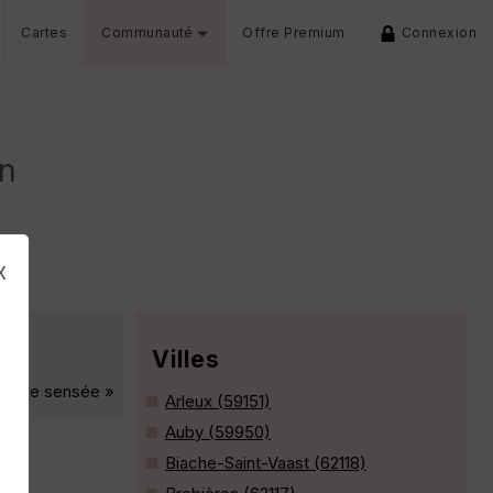
Cartes
Communauté
Offre Premium
Connexion
n
x
Villes
 petite sensée »
Arleux (59151)
Auby (59950)
Biache-Saint-Vaast (62118)
s