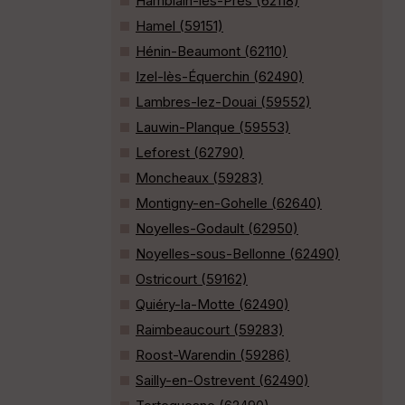
Hamblain-les-Prés (62118)
Hamel (59151)
Hénin-Beaumont (62110)
Izel-lès-Équerchin (62490)
Lambres-lez-Douai (59552)
Lauwin-Planque (59553)
Leforest (62790)
Moncheaux (59283)
Montigny-en-Gohelle (62640)
Noyelles-Godault (62950)
Noyelles-sous-Bellonne (62490)
Ostricourt (59162)
Quiéry-la-Motte (62490)
Raimbeaucourt (59283)
Roost-Warendin (59286)
Sailly-en-Ostrevent (62490)