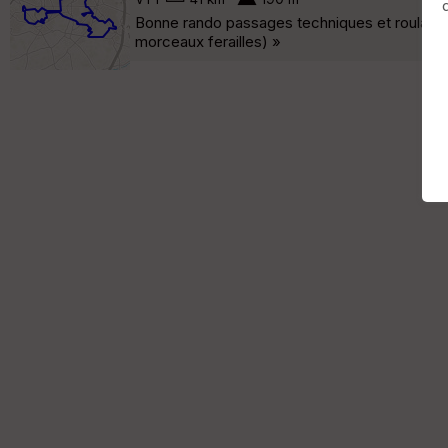
Bonne rando passages techniques et roulants..
morceaux ferailles) »