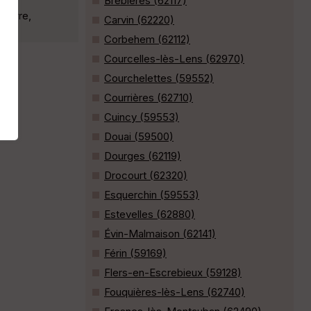
Brebières (62117)
(verre,
Carvin (62220)
Corbehem (62112)
Courcelles-lès-Lens (62970)
Courchelettes (59552)
Courrières (62710)
Cuincy (59553)
Douai (59500)
Dourges (62119)
Drocourt (62320)
Esquerchin (59553)
Estevelles (62880)
Évin-Malmaison (62141)
Férin (59169)
Flers-en-Escrebieux (59128)
Fouquières-lès-Lens (62740)