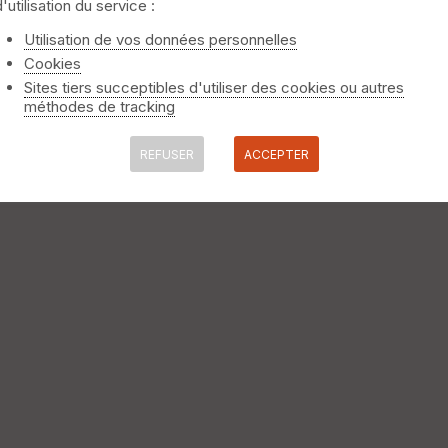
d'utilisation du service :
. Attention au crevaisons...beaucoup de detritus sur le parcours 
Utilisation de vos données personnelles
Cookies
Sites tiers succeptibles d'utiliser des cookies ou autres
méthodes de tracking
REFUSER
ACCEPTER