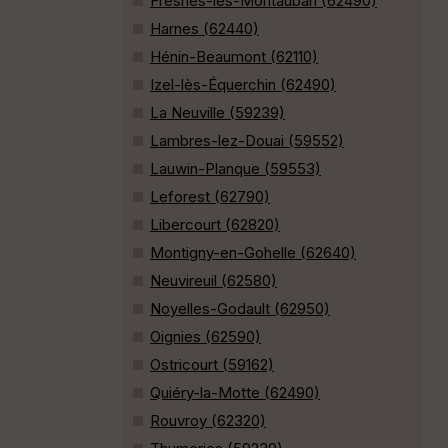
Fresnes-lès-Montauban (62490)
Harnes (62440)
Hénin-Beaumont (62110)
Izel-lès-Équerchin (62490)
La Neuville (59239)
Lambres-lez-Douai (59552)
Lauwin-Planque (59553)
Leforest (62790)
Libercourt (62820)
Montigny-en-Gohelle (62640)
Neuvireuil (62580)
Noyelles-Godault (62950)
Oignies (62590)
Ostricourt (59162)
Quiéry-la-Motte (62490)
Rouvroy (62320)