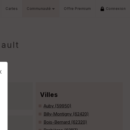
Cartes
Communauté
Offre Premium
Connexion
ault
x
Villes
Auby (59950)
Billy-Montigny (62420)
Bois-Bernard (62320)
s