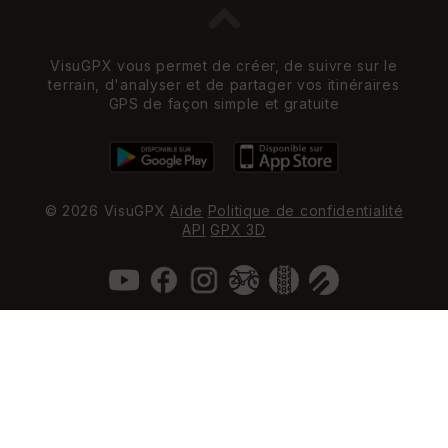
VisuGPX vous permet de créer, de suivre sur le
terrain, d'analyser et de partager vos itinéraires
GPS de façon simple et gratuite
© 2026 VisuGPX
Aide
Politique de confidentialité
API
GPX 3D