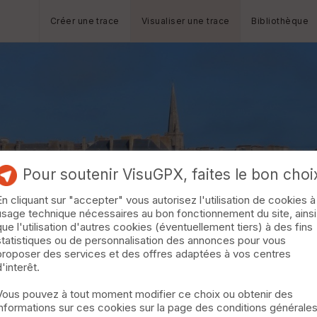
Créer une trace
Visualiser une trace
Bibliothèque
Pour soutenir VisuGPX, faites le bon choi
En cliquant sur "accepter" vous autorisez l'utilisation de cookies à
usage technique nécessaires au bon fonctionnement du site, ainsi
que l'utilisation d'autres cookies (éventuellement tiers) à des fins
statistiques ou de personnalisation des annonces pour vous
proposer des services et des offres adaptées à vos centres
d'interêt.
Vous pouvez à tout moment modifier ce choix ou obtenir des
informations sur ces cookies sur la page des conditions générale