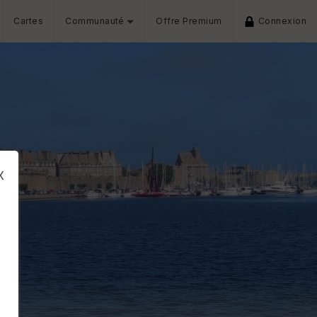
Cartes
Communauté
Offre Premium
Connexion
x
s