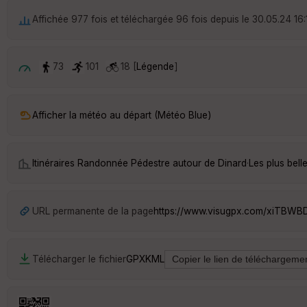
Affichée 977 fois et téléchargée 96 fois depuis le 30.05.24 16:
73
101
18 [
Légende
]
Afficher la météo au départ (Météo Blue)
Itinéraires Randonnée Pédestre autour de
Dinard
·
Les plus bel
URL permanente de la page
https://www.visugpx.com/xiTBWB
Télécharger le fichier
GPX
KML