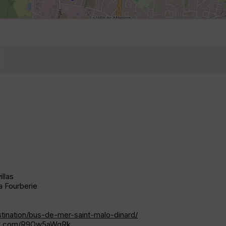
llas
a Fourberie
ination/bus-de-mer-saint-malo-dinard/
x.com/R9Ow5aWgRk