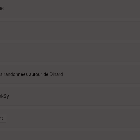
16
les randonnées autour de Dinard
DkSy