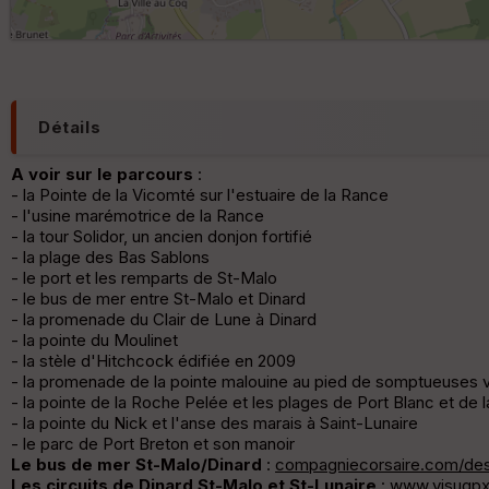
Détails
A voir sur le parcours
:
- la Pointe de la Vicomté sur l'estuaire de la Rance
- l'usine marémotrice de la Rance
- la tour Solidor, un ancien donjon fortifié
- la plage des Bas Sablons
- le port et les remparts de St-Malo
- le bus de mer entre St-Malo et Dinard
- la promenade du Clair de Lune à Dinard
- la pointe du Moulinet
- la stèle d'Hitchcock édifiée en 2009
- la promenade de la pointe malouine au pied de somptueuses vi
- la pointe de la Roche Pelée et les plages de Port Blanc et de l
- la pointe du Nick et l'anse des marais à Saint-Lunaire
- le parc de Port Breton et son manoir
Le bus de mer St-Malo/Dinard
:
compagniecorsaire.com/dest
Les circuits de Dinard St-Malo et St-Lunaire
:
www.visugp