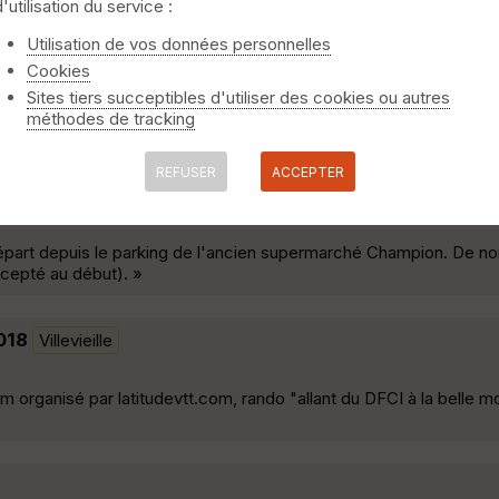
d'utilisation du service :
argues
Utilisation de vos données personnelles
Cookies
s, puis descente vers St Clément, Aspères et retour à travers les 
Sites tiers succeptibles d'utiliser des cookies ou autres
on courte de poussette, de beaux points de vue et un agréable co
méthodes de tracking
REFUSER
ACCEPTER
art depuis le parking de l'ancien supermarché Champion. De no
xcepté au début). »
018
Villevieille
rganisé par latitudevtt.com, rando "allant du DFCI à la belle m