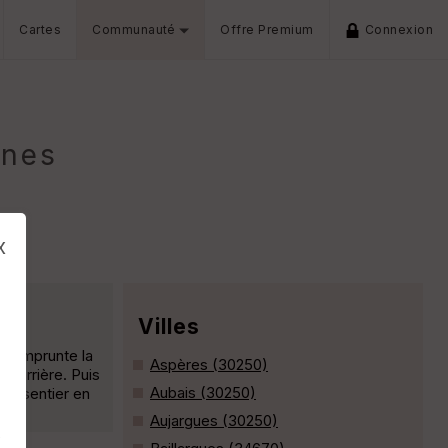
Cartes
Communauté
Offre Premium
Connexion
ines
x
Villes
on emprunte la
Aspères (30250)
 carrière. Puis
Aubais (30250)
 un sentier en
Aujargues (30250)
s