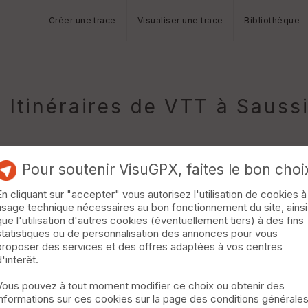
Créer une trace
Visualiser une trace
Bibliothèque
Itinéraires de VTT à Sauss
Pour soutenir VisuGPX, faites le bon choi
En cliquant sur "accepter" vous autorisez l'utilisation de cookies à
usage technique nécessaires au bon fonctionnement du site, ainsi
res
Villevieille
que l'utilisation d'autres cookies (éventuellement tiers) à des fins
statistiques ou de personnalisation des annonces pour vous
avec passage dans les carrières de Junas. Pour rejoindre Junas, 
proposer des services et des offres adaptées à vos centres
monotrace dans les sous-bois puis un petit passage encore dans la
d'interêt.
la FFC. Alternance de pistes et sentiers. On passe Vieilleville puis
Vous pouvez à tout moment modifier ce choix ou obtenir des
informations sur ces cookies sur la page des conditions générale