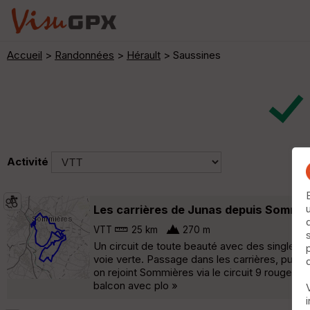
Accueil
>
Randonnées
>
Hérault
> Saussines
Activité
Les carrières de Junas depuis Sommiè
VTT
25 km
270 m
Un circuit de toute beauté avec des singles, 
voie verte. Passage dans les carrières, puis 
on rejoint Sommières via le circuit 9 rouge de 
balcon avec plo »