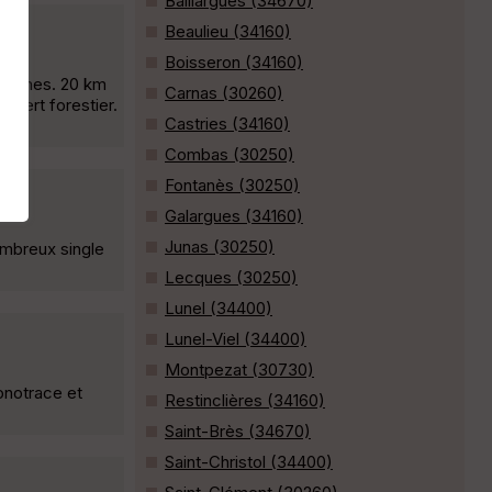
Baillargues (34670)
Beaulieu (34160)
Boisseron (34160)
collines. 20 km
Carnas (30260)
uvert forestier.
Castries (34160)
Combas (30250)
Fontanès (30250)
Galargues (34160)
Junas (30250)
mbreux single
Lecques (30250)
Lunel (34400)
Lunel-Viel (34400)
Montpezat (30730)
onotrace et
Restinclières (34160)
Saint-Brès (34670)
Saint-Christol (34400)