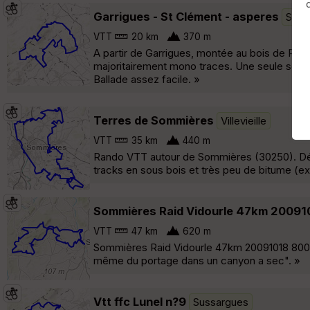
Garrigues - St Clément - asperes
Suss
VTT
20 km
370 m
A partir de Garrigues, montée au bois de Pari
majoritairement mono traces. Une seule secti
Ballade assez facile. »
Terres de Sommières
Villevieille
VTT
35 km
440 m
Rando VTT autour de Sommières (30250). Dép
tracks en sous bois et très peu de bitume (e
Sommières Raid Vidourle 47km 20091
VTT
47 km
620 m
Sommières Raid Vidourle 47km 20091018 800m o
même du portage dans un canyon a sec". »
Vtt ffc Lunel n?9
Sussargues