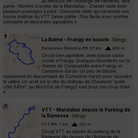
au dessous de l'Auberge de Ferrieres. 1ere
partie : Montée à la tete de la Mandallaz - Chemin raide avec
plusieurs passages a pied - Descente raide qui necessite une
bonne maitrise du VTT 2ieme partie : Plus facile avec montée
constante et descentes agreables »
La Balme - Frangy en boucle
Sillingy
Randonnée Pédestre
37 km
850 m
Circuit bien agréable, avec pause casse
croûte à Frangy. Quelques kilomètres sur le
chemin de Compostelle entre Frangy et
Contamine-Sarzin. Un peu de bitume,
notamment en descendant de Contamine-Sarzin pour rejoindre
la vallée. Un arrêt sur le site du château de Chaumont "point
côté 645m" (au Nord Est de Frangy) vaut pour son coup d’œil.
»
VTT - Mandallaz depuis le Parking de
la Ramesse
Sillingy
VTT
7 km
300 m
Circuit VTT au départ du parking de la
Ramesse (Au dessus de l'Auberge de