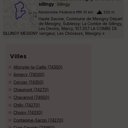
sillingy
Sillingy
Randonnée Pédestre
10 km
220 m
Haute Savoie, Commune de Mesigny Départ
de Mesigny, Sublessy; La Combe de Sillingy,
Les Devins, Marcy, 10.1 207 LA COMBE DE
SILLINGY MESIGNY vengeur, Les Choseurs, Mesigny »
Villes
Allonzier-la-Caille (74350)
Annecy (74000)
Cercier (74350)
Chaumont (74270)
Chavanod (74650)
Chilly (74270)
Choisy (74330)
Contamine-Sarzin (74270)
Cran-Gevrier (74960)