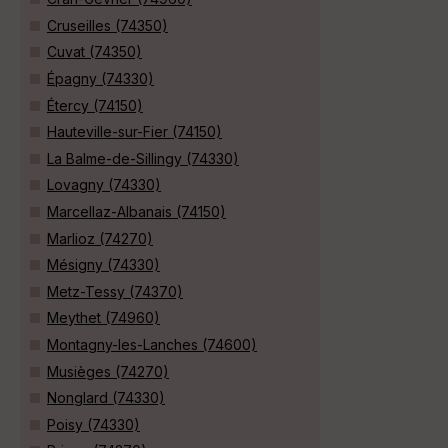
Cruseilles (74350)
Cuvat (74350)
Épagny (74330)
Étercy (74150)
Hauteville-sur-Fier (74150)
La Balme-de-Sillingy (74330)
Lovagny (74330)
Marcellaz-Albanais (74150)
Marlioz (74270)
Mésigny (74330)
Metz-Tessy (74370)
Meythet (74960)
Montagny-les-Lanches (74600)
Musièges (74270)
Nonglard (74330)
Poisy (74330)