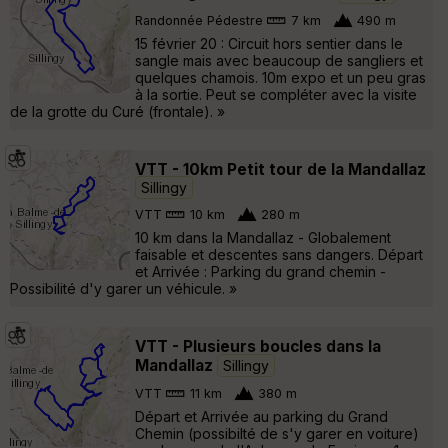
Randonnée Pédestre
7 km
490 m
15 février 20 : Circuit hors sentier dans le
sangle mais avec beaucoup de sangliers et
quelques chamois. 10m expo et un peu gras
à la sortie. Peut se compléter avec la visite
de la grotte du Curé (frontale). »
VTT - 10km Petit tour de la Mandallaz
Sillingy
VTT
10 km
280 m
10 km dans la Mandallaz - Globalement
faisable et descentes sans dangers. Départ
et Arrivée : Parking du grand chemin -
Possibilité d'y garer un véhicule. »
VTT - Plusieurs boucles dans la
Mandallaz
Sillingy
VTT
11 km
380 m
Départ et Arrivée au parking du Grand
Chemin (possibilté de s'y garer en voiture)