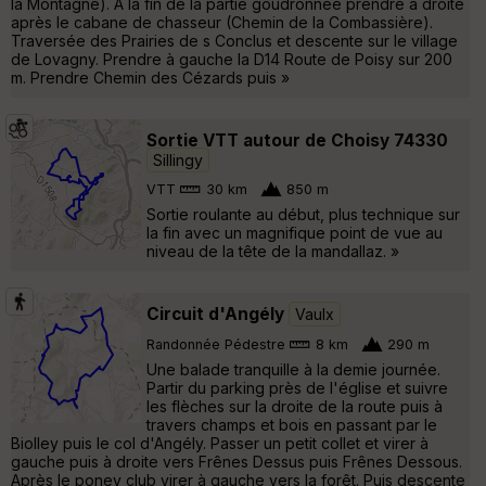
la Montagne). A la fin de la partie goudronnée prendre à droite
après le cabane de chasseur (Chemin de la Combassière).
Traversée des Prairies de s Conclus et descente sur le village
de Lovagny. Prendre à gauche la D14 Route de Poisy sur 200
m. Prendre Chemin des Cézards puis »
Sortie VTT autour de Choisy 74330
Sillingy
VTT
30 km
850 m
Sortie roulante au début, plus technique sur
la fin avec un magnifique point de vue au
niveau de la tête de la mandallaz. »
Circuit d'Angély
Vaulx
Randonnée Pédestre
8 km
290 m
Une balade tranquille à la demie journée.
Partir du parking près de l'église et suivre
les flèches sur la droite de la route puis à
travers champs et bois en passant par le
Biolley puis le col d'Angély. Passer un petit collet et virer à
gauche puis à droite vers Frênes Dessus puis Frênes Dessous.
Après le poney club virer à gauche vers la forêt. Puis descente