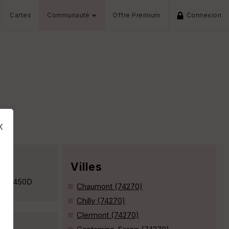
Cartes
Communauté
Offre Premium
Connexion
x
Villes
9Kms 450D
Chaumont (74270)
Chilly (74270)
Clermont (74270)
s