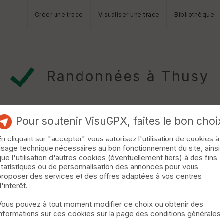
Créer une trace
Visualiser une trace
Bibliothèque
Randonnées à Thusy
Pour soutenir VisuGPX, faites le bon choi
En cliquant sur "accepter" vous autorisez l'utilisation de cookies à
usage technique nécessaires au bon fonctionnement du site, ainsi
elly-St Pierre de Curtille
Versonnex
que l'utilisation d'autres cookies (éventuellement tiers) à des fins
statistiques ou de personnalisation des annonces pour vous
 /500D- 2/Rumilly- Villette 15Kms 600D /200D- 3/Villette-Vars 1
proposer des services et des offres adaptées à vos centres
00D /200D- »
d'interêt.
Vous pouvez à tout moment modifier ce choix ou obtenir des
informations sur ces cookies sur la page des conditions générale