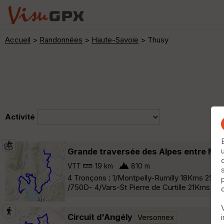
Accueil
>
Randonnées
>
Haute-Savoie
> Thusy
Activité
Grande traversée des Alpes entre Montp
VTT
19 km
810 m
4 Tronçons : 1/Montpelly-Rumilly 18Kms 250D
/750D- 4/Vars-St Pierre de Curtille 21Kms 4
Circuit d'Angély
Versonnex