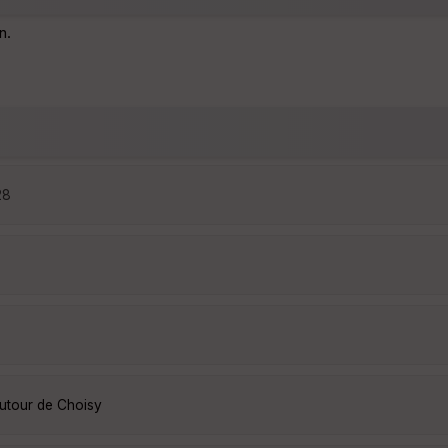
n.
28
autour de Choisy