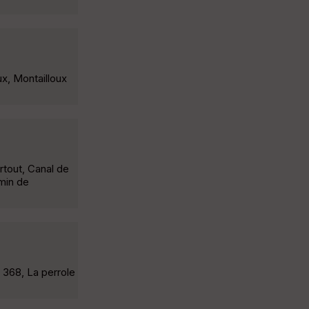
x, Montailloux
rtout, Canal de
emin de
 368, La perrole