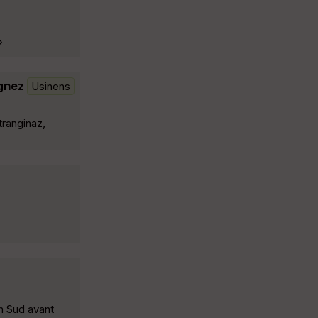
»
ignez
Usinens
ranginaz,
n Sud avant