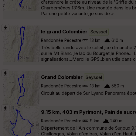
d'atteindre la crête au niveau de la 'Griffe d
Charbemènes 1316m. Une montée dans les boi
Par une petite variante, je suis de »
le grand Colombier
Seyssel
Randonnée Pédestre
13 km
610 m
Très belle rando avec le soleil ,ce dimanche
sur le Mt Blanc ,le lac du Bourget,le Rhone..
signalisations...Merci le GPS..bien utile dans ce
Grand Colombier
Seyssel
Randonnée Pédestre
13 km
560 m
Circuit au départ de Sur Lyand Panorama époust
9.15 km, 403 m Pyrimont, Pain de sucr
Randonnée Pédestre
9 km
240 m
Département de l'Ain commune de Surjoux 9.15
Challonges, Volan d'en bas, Volan d'en Haut,