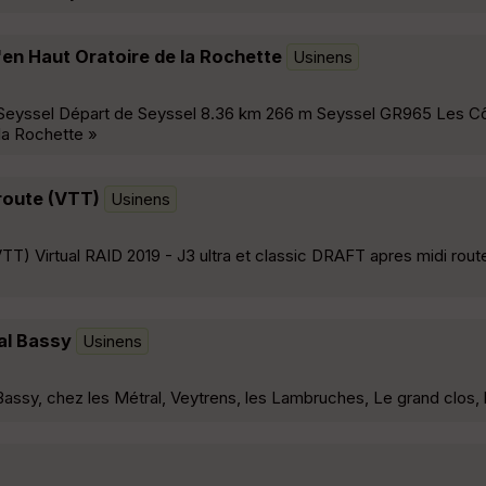
n Haut Oratoire de la Rochette
Usinens
yssel Départ de Seyssel 8.36 km 266 m Seyssel GR965 Les Côt
la Rochette »
 route (VTT)
Usinens
(VTT) Virtual RAID 2019 - J3 ultra et classic DRAFT apres midi rou
al Bassy
Usinens
y, chez les Métral, Veytrens, les Lambruches, Le grand clos, la