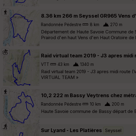
8.36 km 266 m Seyssel GR965 Vens d'e
Randonnée Pédestre
8 km
270 m
Département de Haute Savoie Commune de Se
Prairod d'en haut Vens d'en Haut Oratoire de 
Raid virtual team 2019 - J3 apres midi
VTT
43 km
1340 m
Raid virtual team 2019 - J3 apres midi route 
VIRTUAL TEAM »
10,2 222 m Bassy Veytrens chez métr
Randonnée Pédestre
10 km
200 m
Haute Savoie commune de Bassy départ de Bass
Sur Lyand - Les Platières
Seyssel