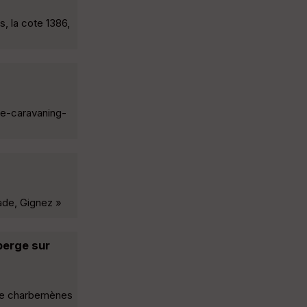
, la cote 1386,
te-caravaning-
ade, Gignez »
berge sur
 de charbemènes