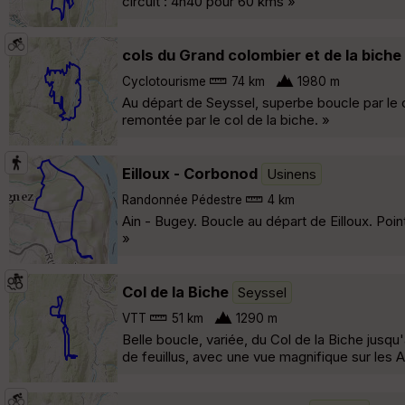
circuit : 4h40 pour 60 kms »
cols du Grand colombier et de la biche
Cyclotourisme
74 km
1980 m
Au départ de Seyssel, superbe boucle par le 
remontée par le col de la biche. »
Eilloux - Corbonod
Usinens
Randonnée Pédestre
4 km
Ain - Bugey. Boucle au départ de Eilloux. Poi
»
Col de la Biche
Seyssel
VTT
51 km
1290 m
Belle boucle, variée, du Col de la Biche jusqu
de feuillus, avec une vue magnifique sur les A