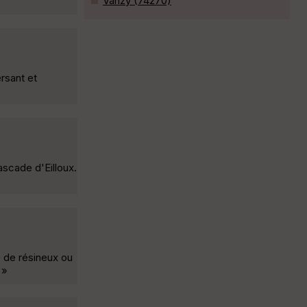
Vanzy (74270)
rsant et
ascade d'Eilloux.
s de résineux ou
 »