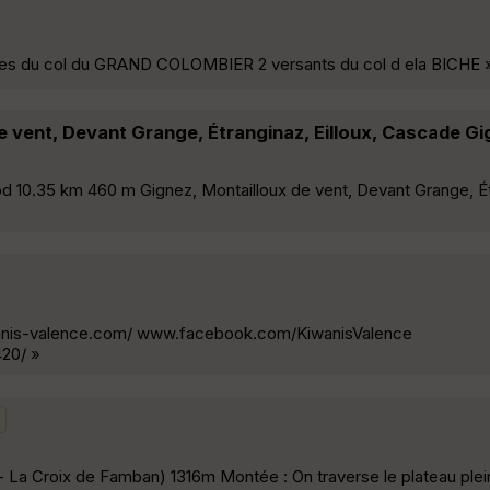
entes du col du GRAND COLOMBIER 2 versants du col d ela BICHE 
 vent, Devant Grange, Étranginaz, Eilloux, Cascade G
 10.35 km 460 m Gignez, Montailloux de vent, Devant Grange, Ét
iwanis-valence.com/ www.facebook.com/KiwanisValence
20/ »
 La Croix de Famban) 1316m Montée : On traverse le plateau plei