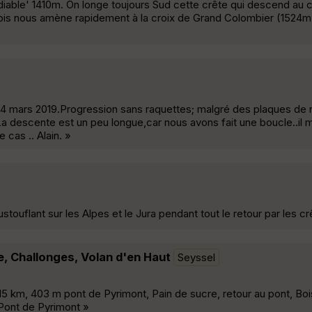
u diable' 1410m. On longe toujours Sud cette crête qui descend au 
s nous amène rapidement à la croix de Grand Colombier (1524m
 24 mars 2019.Progression sans raquettes; malgré des plaques de 
. La descente est un peu longue,car nous avons fait une boucle..i
 cas .. Alain. »
ouflant sur les Alpes et le Jura pendant tout le retour par les cr
e, Challonges, Volan d'en Haut
Seyssel
 km, 403 m pont de Pyrimont, Pain de sucre, retour au pont, Bois
 Pont de Pyrimont »