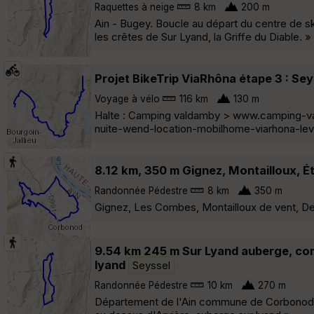
Raquettes à neige
8 km
200 m
Ain - Bugey. Boucle au départ du centre de sk
les crêtes de Sur Lyand, la Griffe du Diable. »
Projet BikeTrip ViaRhôna étape 3 : Se
Voyage à vélo
116 km
130 m
Halte : Camping valdamby > www.camping-va
nuite-wend-location-mobilhome-viarhona-lev
8.12 km, 350 m Gignez, Montailloux, É
Randonnée Pédestre
8 km
350 m
Gignez, Les Combes, Montailloux de vent, De
9.54 km 245 m Sur Lyand auberge, com
lyand
Seyssel
Randonnée Pédestre
10 km
270 m
Département de l'Ain commune de Corbonod 