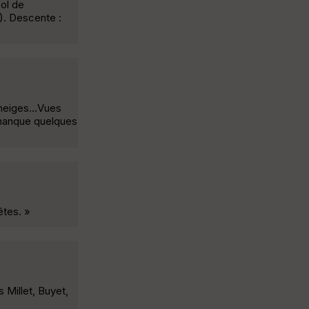
col de
). Descente :
neiges...Vues
l manque quelques
êtes. »
 Millet, Buyet,