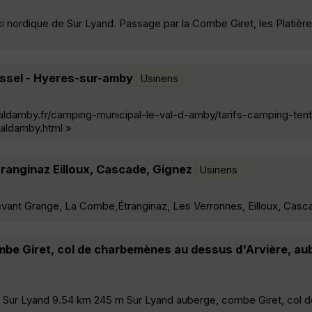
i nordique de Sur Lyand. Passage par la Combe Giret, les Platières
yssel - Hyeres-sur-amby
Usinens
ldamby.fr/camping-municipal-le-val-d-amby/tarifs-camping-ten
aldamby.html »
tranginaz Eilloux, Cascade, Gignez
Usinens
vant Grange, La Combe,Étranginaz, Les Verronnes, Eilloux, Casc
be Giret, col de charbemènes au dessus d'Arvière, au
Sur Lyand 9.54 km 245 m Sur Lyand auberge, combe Giret, col