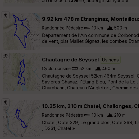
au dessus d'Arvière, auberge sur lyand »
9.92 km 478 m Etranginaz, Montaillou
Randonnée Pédestre
10 km
500 m
Département de l'Ain commune de Corbonod , 
de vent, plat Maillet Gignez, les combes Etra
Chautagne de Seyssel
Usinens
Cyclotourisme
52 km
460 m
Chautagne de Seyssel 52km 464m Seyssel, Cha
Savieres Chanaz, l'Etang Bleu, Pont de la Lo
Chambarin, Chateau d'Anglefort, Chemin des
10.25 km, 210 m Chatel, Challonges, C
Randonnée Pédestre
10 km
210 m
Chatel, Côte 329, Le grand clos, Côte 368, L
, D331, Chatel »