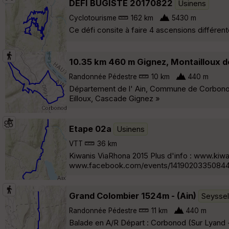
DEFI BUGISTE 20170822
Usinens
Cyclotourisme
162 km
5430 m
Ce défi consite à faire 4 ascensions différ
10.35 km 460 m Gignez, Montailloux de
Randonnée Pédestre
10 km
440 m
Département de l' Ain, Commune de Corbonod
Eilloux, Cascade Gignez »
Etape 02a
Usinens
VTT
36 km
Kiwanis ViaRhona 2015 Plus d'info : www.k
www.facebook.com/events/14190203350844
Grand Colombier 1524m - (Ain)
Seyssel
Randonnée Pédestre
11 km
440 m
Balade en A/R Départ : Corbonod (Sur Lyand -