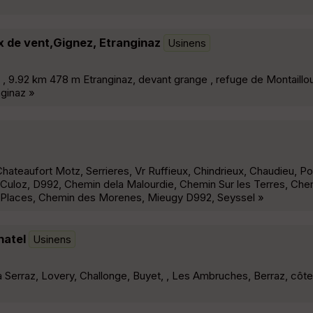
x de vent,Gignez, Etranginaz
Usinens
9.92 km 478 m Etranginaz, devant grange , refuge de Montaillou
nginaz »
teaufort Motz, Serrieres, Vr Ruffieux, Chindrieux, Chaudieu, Po
i, Culoz, D992, Chemin dela Malourdie, Chemin Sur les Terres, Ch
 Places, Chemin des Morenes, Mieugy D992, Seyssel »
hatel
Usinens
a Serraz, Lovery, Challonge, Buyet, , Les Ambruches, Berraz, côte