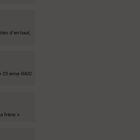
es d'en haut,
te 23 ieme RAID
 frérie »