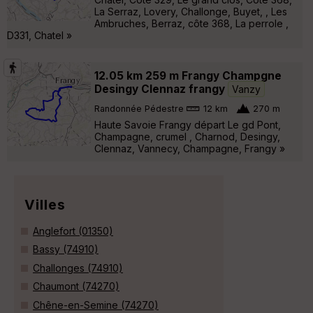
La Serraz, Lovery, Challonge, Buyet, , Les
Ambruches, Berraz, côte 368, La perrole ,
D331, Chatel »
12.05 km 259 m Frangy Champgne
Desingy Clennaz frangy
Vanzy
Randonnée Pédestre
12 km
270 m
Haute Savoie Frangy départ Le gd Pont,
Champagne, crumel , Charnod, Desingy,
Clennaz, Vannecy, Champagne, Frangy »
Villes
Anglefort (01350)
Bassy (74910)
Challonges (74910)
Chaumont (74270)
Chêne-en-Semine (74270)