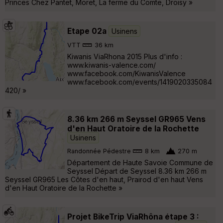
Princes Chez Pantet, Moret, La ferme du Comte, Droisy »
Etape 02a
Usinens
VTT
36 km
Kiwanis ViaRhona 2015 Plus d'info :
www.kiwanis-valence.com/
www.facebook.com/KiwanisValence
www.facebook.com/events/1419020335084
420/ »
8.36 km 266 m Seyssel GR965 Vens
d'en Haut Oratoire de la Rochette
Usinens
Randonnée Pédestre
8 km
270 m
Département de Haute Savoie Commune de
Seyssel Départ de Seyssel 8.36 km 266 m
Seyssel GR965 Les Côtes d'en haut, Prairod d'en haut Vens
d'en Haut Oratoire de la Rochette »
Projet BikeTrip ViaRhôna étape 3 :