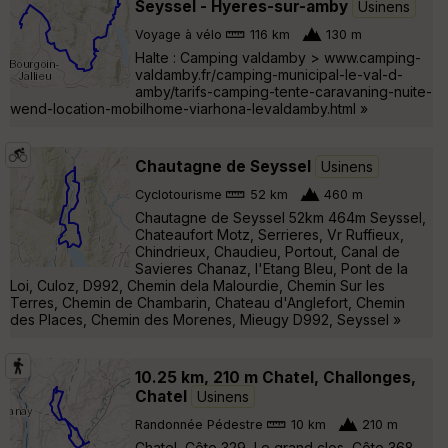
Seyssel - Hyeres-sur-amby
Usinens
Voyage à vélo
116 km
130 m
Halte : Camping valdamby > www.camping-
valdamby.fr/camping-municipal-le-val-d-
amby/tarifs-camping-tente-caravaning-nuite-
wend-location-mobilhome-viarhona-levaldamby.html »
Chautagne de Seyssel
Usinens
Cyclotourisme
52 km
460 m
Chautagne de Seyssel 52km 464m Seyssel,
Chateaufort Motz, Serrieres, Vr Ruffieux,
Chindrieux, Chaudieu, Portout, Canal de
Savieres Chanaz, l'Etang Bleu, Pont de la
Loi, Culoz, D992, Chemin dela Malourdie, Chemin Sur les
Terres, Chemin de Chambarin, Chateau d'Anglefort, Chemin
des Places, Chemin des Morenes, Mieugy D992, Seyssel »
10.25 km, 210 m Chatel, Challonges,
Chatel
Usinens
Randonnée Pédestre
10 km
210 m
Chatel, Côte 329, Le grand clos, Côte 368,