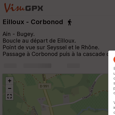
Eilloux - Corbonod
Ain - Bugey.
Boucle au départ de Eilloux.
Point de vue sur Seyssel et le Rhône.
Passage à Corbonod puis à la cascade d'Ei
+
m
+
−