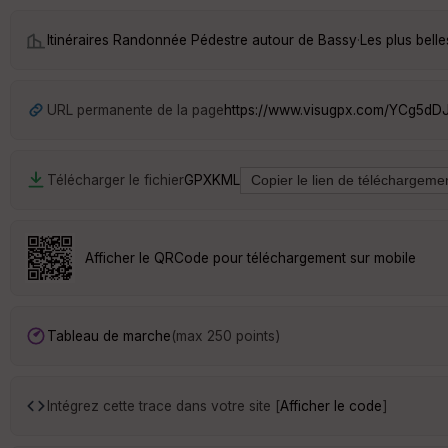
Itinéraires Randonnée Pédestre autour de
Bassy
·
Les plus bell
URL permanente de la page
https://www.visugpx.com/YCg5dD
Télécharger le fichier
GPX
KML
Afficher le QRCode pour téléchargement sur mobile
Tableau de marche
(max 250 points)
Intégrez cette trace dans votre site [
Afficher le code
]