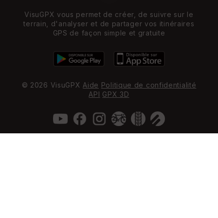
VisuGPX vous permet de créer, de suivre sur le
terrain, d'analyser et de partager vos itinéraires
GPS de façon simple et gratuite
© 2026 VisuGPX
Aide
Politique de confidentialité
API
GPX 3D