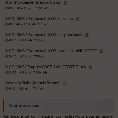
Grand Colombier (depuis Culoz)
Tr
an
↑
→
⏱01:46:28
10 km/h
706 m/h
sp
ar
Y-COLOMBIER depuis CULOZ les lacets
en
↑
→
⏱01:43:44
10.1 km/h
713 m/h
ce
Y-COLOMBIER depuis CULOZ uniqt les lacets
Po
↑
→
⏱43:48
9.7 km/h
793 m/h
int
illé
Y-COLOMBIER depuis CULOZ après crst ANGLEFORT
s
↑
→
⏱29:40
9.8 km/h
797 m/h
Y-COLOMBIER apres CRST ANGLEFORT P 14%
S
e
↑
→
⏱23:25
8.9 km/h
830 m/h
n
s
Col de la Biche (depuis Brenaz)
↑
→
⏱48:13
8.8 km/h
744 m/h
St
re
et
Commentaires
Vi
e
Pas encore de commentaire, connectez-vous pour en ajouter
w