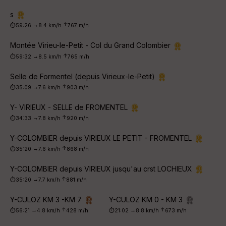
p
ar
s
t
↑
→
⏱59:26
8.4 km/h
767 m/h
ar
Montée Virieu-le-Petit - Col du Grand Colombier
ri
v
↑
→
⏱59:32
8.5 km/h
765 m/h
é
e
Selle de Formentel (depuis Virieux-le-Petit)
↑
→
⏱35:09
7.6 km/h
903 m/h
C
ou
Y- VIRIEUX - SELLE de FROMENTEL
le
ur
↑
→
⏱34:33
7.8 km/h
920 m/h
Y-COLOMBIER depuis VIRIEUX LE PETIT - FROMENTEL
↑
→
⏱35:20
7.6 km/h
868 m/h
Y-COLOMBIER depuis VIRIEUX jusqu'au crst LOCHIEUX
Ep
ai
↑
→
⏱35:20
7.7 km/h
881 m/h
ss
eu
Y-CULOZ KM 3 -KM 7
Y-CULOZ KM 0 - KM 3
r
↑
↑
→
→
⏱56:21
4.8 km/h
428 m/h
⏱21:02
8.8 km/h
673 m/h