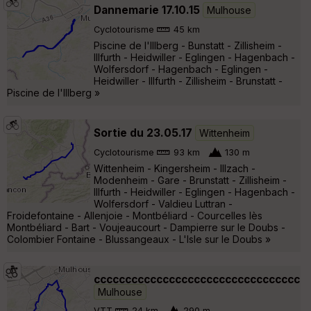
Dannemarie 17.10.15
Mulhouse
Cyclotourisme
45 km
Piscine de l'Illberg - Bunstatt - Zillisheim -
Illfurth - Heidwiller - Eglingen - Hagenbach -
Wolfersdorf - Hagenbach - Eglingen -
Heidwiller - Illfurth - Zillisheim - Brunstatt -
Piscine de l'Illberg »
Sortie du 23.05.17
Wittenheim
Cyclotourisme
93 km
130 m
Wittenheim - Kingersheim - Illzach -
Modenheim - Gare - Brunstatt - Zillisheim -
Illfurth - Heidwiller - Eglingen - Hagenbach -
Wolfersdorf - Valdieu Luttran -
Froidefontaine - Allenjoie - Montbéliard - Courcelles lès
Montbéliard - Bart - Voujeaucourt - Dampierre sur le Doubs -
Colombier Fontaine - Blussangeaux - L'Isle sur le Doubs »
ccccccccccccccccccccccccccccccccc
Mulhouse
VTT
24 km
290 m