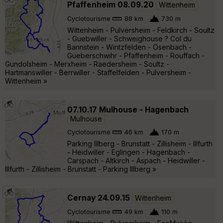
Pfaffenheim 08.09.20
Wittenheim
Cyclotourisme
88 km
730 m
Wittenheim - Pulversheim - Feldkirch - Soultz
- Guebwiller - Schweighouse ? Col du
Bannstein - Wintzfelden - Osenbach -
Gueberschwihr - Pfaffenheim - Rouffach -
Gundolsheim - Merxheim - Raedersheim - Soultz -
Hartmanswiller - Berrwiller - Staffelfelden - Pulversheim -
Wittenheim »
07.10.17 Mulhouse - Hagenbach
Mulhouse
Cyclotourisme
46 km
170 m
Parking Illberg - Brunstatt - Zillisheim - Illfurth
- Heidwiller - Eglingen - Hagenbach -
Carspach - Altkirch - Aspach - Heidwiller -
Illfurth - Zillisheim - Brunstatt - Parking Illberg »
Cernay 24.09.15
Wittenheim
Cyclotourisme
49 km
110 m