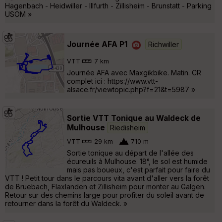
Hagenbach - Heidwiller - Illfurth - Zillisheim - Brunstatt - Parking
USOM »
Journée AFA P1
Richwiller
VTT
7 km
Journée AFA avec Maxgikbike. Matin. CR
complet ici : https://www.vtt-
alsace.fr/viewtopic.php?f=21&t=5987 »
Sortie VTT Tonique au Waldeck de
Mulhouse
Riedisheim
VTT
29 km
710 m
Sortie tonique au départ de l'allée des
écureuils à Mulhouse. 18°, le sol est humide
mais pas boueux, c'est parfait pour faire du
VTT ! Petit tour dans le parcours vita avant d'aller vers la forêt
de Bruebach, Flaxlanden et Zillisheim pour monter au Galgen.
Retour sur des chemins large pour profiter du soleil avant de
retourner dans la forêt du Waldeck. »