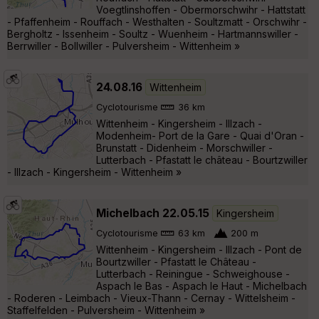
Voegtlinshoffen - Obermorschwihr - Hattstatt
- Pfaffenheim - Rouffach - Westhalten - Soultzmatt - Orschwihr -
Bergholtz - Issenheim - Soultz - Wuenheim - Hartmannswiller -
Berrwiller - Bollwiller - Pulversheim - Wittenheim »
24.08.16
Wittenheim
Cyclotourisme
36 km
Wittenheim - Kingersheim - Illzach -
Modenheim- Port de la Gare - Quai d'Oran -
Brunstatt - Didenheim - Morschwiller -
Lutterbach - Pfastatt le château - Bourtzwiller
- Illzach - Kingersheim - Wittenheim »
Michelbach 22.05.15
Kingersheim
Cyclotourisme
63 km
200 m
Wittenheim - Kingersheim - Illzach - Pont de
Bourtzwiller - Pfastatt le Château -
Lutterbach - Reiningue - Schweighouse -
Aspach le Bas - Aspach le Haut - Michelbach
- Roderen - Leimbach - Vieux-Thann - Cernay - Wittelsheim -
Staffelfelden - Pulversheim - Wittenheim »