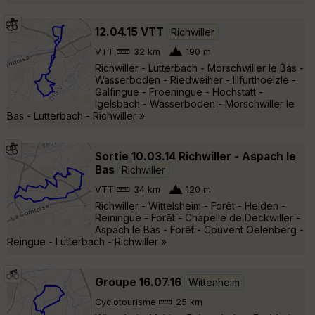
12.04.15 VTT
Richwiller
VTT
32 km
190 m
Richwiller - Lutterbach - Morschwiller le Bas -
Wasserboden - Riedweiher - Illfurthoelzle -
Galfingue - Froeningue - Hochstatt -
Igelsbach - Wasserboden - Morschwiller le
Bas - Lutterbach - Richwiller »
Sortie 10.03.14 Richwiller - Aspach le
Bas
Richwiller
VTT
34 km
120 m
Richwiller - Wittelsheim - Forêt - Heiden -
Reiningue - Forêt - Chapelle de Deckwiller -
Aspach le Bas - Forêt - Couvent Oelenberg -
Reingue - Lutterbach - Richwiller »
Groupe 16.07.16
Wittenheim
Cyclotourisme
25 km