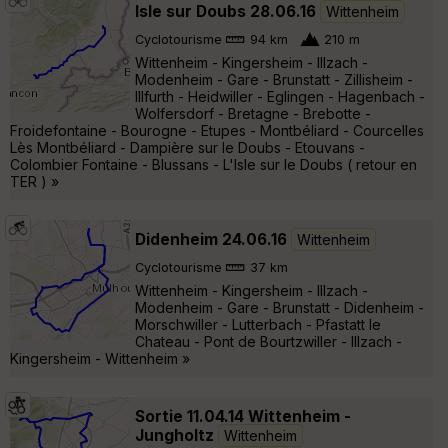
Isle sur Doubs 28.06.16
Wittenheim
Cyclotourisme
94 km
210 m
Wittenheim - Kingersheim - Illzach -
Modenheim - Gare - Brunstatt - Zillisheim -
Illfurth - Heidwiller - Eglingen - Hagenbach -
Wolfersdorf - Bretagne - Brebotte -
Froidefontaine - Bourogne - Etupes - Montbéliard - Courcelles
Lès Montbéliard - Dampière sur le Doubs - Etouvans -
Colombier Fontaine - Blussans - L'Isle sur le Doubs ( retour en
TER ) »
Didenheim 24.06.16
Wittenheim
Cyclotourisme
37 km
Wittenheim - Kingersheim - Illzach -
Modenheim - Gare - Brunstatt - Didenheim -
Morschwiller - Lutterbach - Pfastatt le
Chateau - Pont de Bourtzwiller - Illzach -
Kingersheim - Wittenheim »
Sortie 11.04.14 Wittenheim -
Jungholtz
Wittenheim