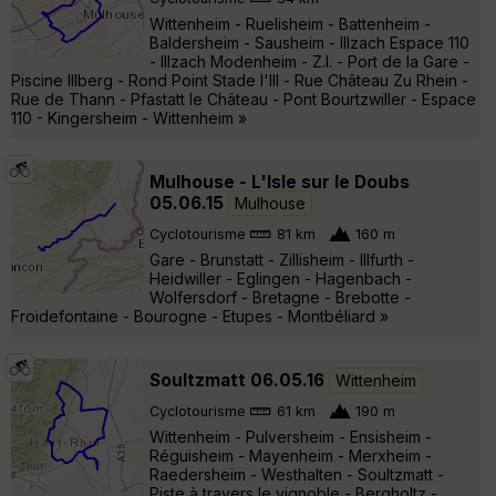
Wittenheim - Ruelisheim - Battenheim -
Baldersheim - Sausheim - Illzach Espace 110
- Illzach Modenheim - Z.I. - Port de la Gare -
Piscine Illberg - Rond Point Stade l'Ill - Rue Château Zu Rhein -
Rue de Thann - Pfastatt le Château - Pont Bourtzwiller - Espace
110 - Kingersheim - Wittenheim »
Mulhouse - L'Isle sur le Doubs
05.06.15
Mulhouse
Cyclotourisme
81 km
160 m
Gare - Brunstatt - Zillisheim - Illfurth -
Heidwiller - Eglingen - Hagenbach -
Wolfersdorf - Bretagne - Brebotte -
Froidefontaine - Bourogne - Etupes - Montbéliard »
Soultzmatt 06.05.16
Wittenheim
Cyclotourisme
61 km
190 m
Wittenheim - Pulversheim - Ensisheim -
Réguisheim - Mayenheim - Merxheim -
Raedersheim - Westhalten - Soultzmatt -
Piste à travers le vignoble - Bergholtz -