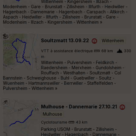
Wittenheim - Kingersheim - Illzach -
Modenheim - Gare - Brunstatt - Zillisheim - Illfurth - Heidwiller -
Hagenbach - Dannemarie - Hagenbach - Carspach - Altkirch -
Aspach - Heidwiller - Illfurth - Zillisheim - Brunstatt - Gare -
Modenheim - Illzach - Kingersheim - Wittenheim »
Soultzmatt 13.09.22
Wittenheim
VTT à assistance électrique
68 km
330
m
Wittenheim - Pulversheim - Feldkirch -
Raedersheim - Merxheim - Gundolsheim -
Rouffach - Westhalten - Soultzmatt - Col
Bannstein - Schweighouse - Buhl - Guebwiller - Soultz -
Wuenheim - Hartmannswiller - Berrwiller - Staffelfelden -
Pulversheim - Wittenheim »
Mulhouse - Dannemarie 27.10.21
Mulhouse
Cyclotourisme
43 km
Parking USOM - Brunstatt - Zillisheim -
Heidwiller - Hagenbach - Dannemarie -