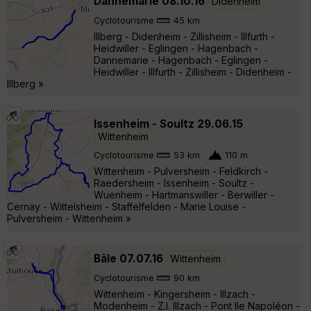
Dannemarie 08.10.16
Didenheim
Cyclotourisme
45 km
Illberg - Didenheim - Zillisheim - Illfurth -
Heidwiller - Eglingen - Hagenbach -
Dannemarie - Hagenbach - Eglingen -
Heidwiller - Illfurth - Zillisheim - Didenheim -
Illberg »
Issenheim - Soultz 29.06.15
Wittenheim
Cyclotourisme
53 km
110 m
Wittenheim - Pulversheim - Feldkirch -
Raedersheim - Issenheim - Soultz -
Wuenheim - Hartmanswiller - Berwiller -
Cernay - Wittelsheim - Staffelfelden - Marie Louise -
Pulversheim - Wittenheim »
Bâle 07.07.16
Wittenheim
Cyclotourisme
90 km
Wittenheim - Kingersheim - Illzach -
Modenheim - Z.I. Illzach - Pont Ile Napoléon -