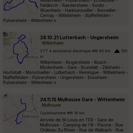
Wittenheim - Pulversheim - EcoMusée -
Feldkirch - Raedersheim - Soultz -
Wuenheim - Hartmanswiller - Berrwiller -
Cernay - Wittelsheim - Staffelfelden -
Pulversheim - Wittenheim »
28.10.21 Lutterbach - Ungersheim
Wittenheim
VTT à assistance électrique
65 km
150
m
Wittenheim - Kingersheim - Illzach -
Modenheim - Gare - Brunstatt - Zillisheim -
Hochstatt - Morschwiller - Lutterbach - Reiningue - Wittelsheim -
Staffelfelden - Pulversheim - Ungersheim - Ensisheim -
Pulversheim - Wittenheim »
24.11.15 Mulhouse Gare - Wittenheim
Mulhouse
Cyclotourisme
16 km
Arrivée de St-Louis en TER - Gare de
Mulhouse - Camping de l'Ill - Piscine - Rue
Château Zu-Rhein - Rue de Walbach - Rue