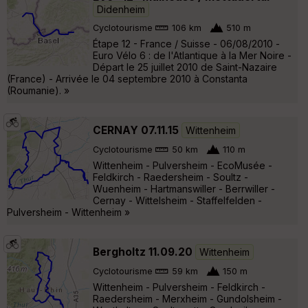
Didenheim
Cyclotourisme
106 km
510 m
Étape 12 - France / Suisse - 06/08/2010 -
Euro Vélo 6 : de l'Atlantique à la Mer Noire -
Départ le 25 juillet 2010 de Saint-Nazaire
(France) - Arrivée le 04 septembre 2010 à Constanta
(Roumanie). »
CERNAY 07.11.15
Wittenheim
Cyclotourisme
50 km
110 m
Wittenheim - Pulversheim - EcoMusée -
Feldkirch - Raedersheim - Soultz -
Wuenheim - Hartmanswiller - Berrwiller -
Cernay - Wittelsheim - Staffelfelden -
Pulversheim - Wittenheim »
Bergholtz 11.09.20
Wittenheim
Cyclotourisme
59 km
150 m
Wittenheim - Pulversheim - Feldkirch -
Raedersheim - Merxheim - Gundolsheim -