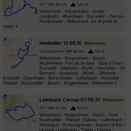
VTT
56 km
200 m
Wittenheim - Pulversheim - Soultz -
Jungholtz - Wuenheim - Berrwiller - Cernay -
Pulversheim - Wittenheim. Sur et piste et
route. »
Heidwiller 13.08.15
Wittenheim
Cyclotourisme
66 km
110 m
Wittenheim - Kingersheim - Illzach -
Modenheim- Port de la Gare - Quai d'Oran -
Brunstatt - Zillisheim - Illfurth - Heidwiller - St-
Bernard - Specpach - Illfurth - Zillisheim -
Brunstatt - Didenheim - Morschwiller - Lutterbach - Richwiller -
Pfastatt - Bourtzwiller - Illzach - Kingersheim - Wittenheim »
Leimbach Cernay 07.09.21
Wittenheim
VTT
63 km
170 m
Wittenheim - Kingersheim - Illzach - Pont
Bourtswiller - Pfastatt Château - Lutterbach -
Reiningue - Schweighouse - Aspach le Bas -
Le Haut - Leimbach - Thann - Cernay -