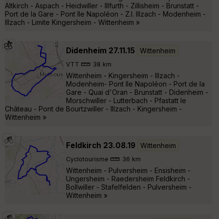
Altkirch - Aspach - Heidwiller - Illfurth - Zillisheim - Brunstatt -
Port de la Gare - Pont Ile Napoléon - Z.I. Illzach - Modenheim -
Illzach - Limite Kingersheim - Wittenheim »
Didenheim 27.11.15
Wittenheim
VTT
38 km
Wittenheim - Kingersheim - Illzach -
Modenheim- Pont Ile Napoléon - Port de la
Gare - Quai d'Oran - Brunstatt - Didenheim -
Morschwiller - Lutterbach - Pfastatt le
Château - Pont de Bourtzwiller - Illzach - Kingersheim -
Wittenheim »
Feldkirch 23.08.19
Wittenheim
Cyclotourisme
36 km
Wittenheim - Pulversheim - Ensisheim -
Ungersheim - Raedersheim Feldkirch -
Bollwiller - Stafelfelden - Pulversheim -
Wittenheim »