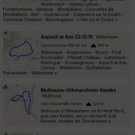
Wolfersdorf - Valdieu Luttran -
Froidefontaine - Allenjoie - Montbéliard - Courcelles lès
Montbéliard - Bart - Voujeaucourt - Dampierre sur le Doubs -
Colombier Fontaine - Blussangeaux - L'Isle sur le Doubs »
Aspach le Bas 22.12.15
Wittenheim
Cyclotourisme
50 km
100 m
Wittenheim - Kingersheim - Illzach - Pont
Bourtswiller - Pfastatt Château - Lutterbach -
Reiningue - Schweighouse - Aspach le Bas -
Cernay - Wittelsheim - Staffelfelden -
Pulversheim - Wittenheim »
Mulhouse-Othmarsheim-Kembs
Mulhouse
Vélo Gravel
58 km
120 m
Mulhouse à Ottmarsheim via la Hardt Nord,
puis vers Kembs, retour via Hardt Sud,
Rixheim, montée de Zimmersheim »