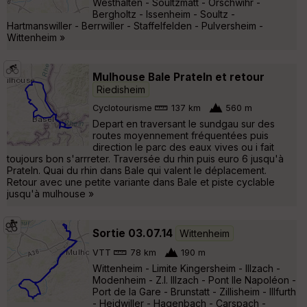
Westhalten - Soultzmatt - Orschwihr -
Bergholtz - Issenheim - Soultz -
Hartmanswiller - Berrwiller - Staffelfelden - Pulversheim -
Wittenheim »
Mulhouse Bale Prateln et retour
Riedisheim
Cyclotourisme
137 km
560 m
Depart en traversant le sundgau sur des
routes moyennement fréquentées puis
direction le parc des eaux vives ou i fait
toujours bon s'arrreter. Traversée du rhin puis euro 6 jusqu'à
Prateln. Quai du rhin dans Bale qui valent le déplacement.
Retour avec une petite variante dans Bale et piste cyclable
jusqu'à mulhouse »
Sortie 03.07.14
Wittenheim
VTT
78 km
190 m
Wittenheim - Limite Kingersheim - Illzach -
Modenheim - Z.I. Illzach - Pont Ile Napoléon -
Port de la Gare - Brunstatt - Zillisheim - Illfurth
- Heidwiller - Hagenbach - Carspach -