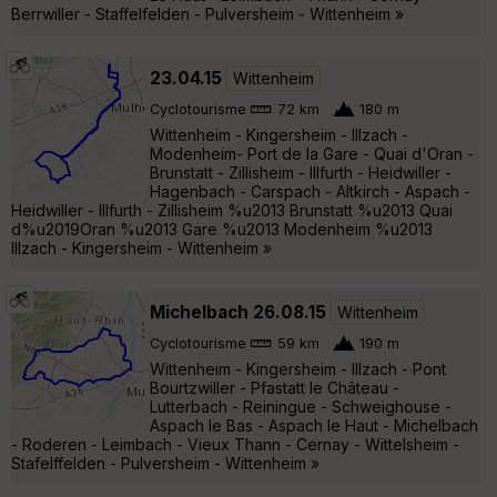
Berrwiller - Staffelfelden - Pulversheim - Wittenheim »
23.04.15
Wittenheim
Cyclotourisme
72 km
180 m
Wittenheim - Kingersheim - Illzach -
Modenheim- Port de la Gare - Quai d'Oran -
Brunstatt - Zillisheim - Illfurth - Heidwiller -
Hagenbach - Carspach - Altkirch - Aspach -
Heidwiller - Illfurth - Zillisheim %u2013 Brunstatt %u2013 Quai
d%u2019Oran %u2013 Gare %u2013 Modenheim %u2013
Illzach - Kingersheim - Wittenheim »
Michelbach 26.08.15
Wittenheim
Cyclotourisme
59 km
190 m
Wittenheim - Kingersheim - Illzach - Pont
Bourtzwiller - Pfastatt le Château -
Lutterbach - Reiningue - Schweighouse -
Aspach le Bas - Aspach le Haut - Michelbach
- Roderen - Leimbach - Vieux Thann - Cernay - Wittelsheim -
Stafelffelden - Pulversheim - Wittenheim »