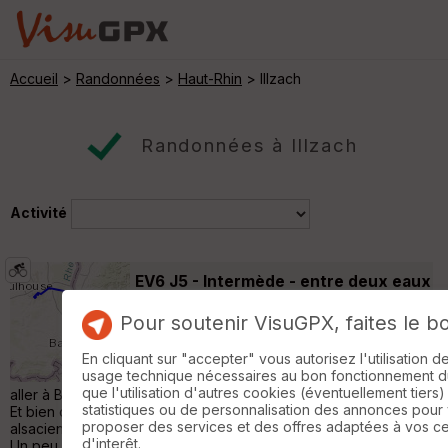
Accueil
>
Randonnées
>
Haut-Rhin
> Illzach
Randonnées à Illzach
Activité
EV6 J5 - Intermède - entre deux eaux
l'ILL et le Rhin
Didenheim
Pour soutenir VisuGPX, faites le b
Cyclotourisme
69 km
En cliquant sur "accepter" vous autorisez l'utilisation 
Oulala, quelle journée. Visite de Mulhouse,
usage technique nécessaires au bon fonctionnement du 
sympa. Puis je pars pour l'aventure. Pour
que l'utilisation d'autres cookies (éventuellement tiers)
aller à Bâle, c'est tout droit, qu'on m'a dit à l'Office du tourisme.
statistiques ou de personnalisation des annonces pour
Et bien oui. Droit le long du canal. Bon en fait c'est la Camargue
proposer des services et des offres adaptées à vos c
alsacienne. Après qq litres d'eau, il fait chaud, j'arrive à Bâle.
d'interêt.
Un peu la galère. Pas d'OT sur Google. Vive visugpx qui me