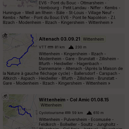
EV6 - Pont du Bouc - Ottmarsheim -
Hombourg - Petit Landau - Niffer - Kembs -
Huningue - Weill am Rhein - Bâle - St-Louis - Village Neuf -
Kembs - Niffer - Pont du Bouc EV6 - Pont Ile Napoléon - Z.I.
Illzach - Modenheim - Illzach - Kingersheim - Wittenheim »
Altenach 03.09.21
Wittenheim
VTT
81 km
230 m
Wittenheim - Kingersheim - Illzach -
Modenheim - Gare - Brunstatt - Zillisheim -
Illfurth - Heidwiller - Hagenbach -
Dannemarie - Altenach -(Après la Maison de
la Nature à gauche fléchage cycle) - Ballersdorf - Carspach -
Altkirch - Aspach - Heidwiller - Illfurth - Zillisheim - Brunstatt -
Gare - Modenheim - Illzach - Kingersheim - Wittenheim »
Wittenheim - Col Amic 01.08.15
Wittenheim
Cyclotourisme
59 km
610 m
Wittenheim - Pulversheim - Ecomusée -
Feldkirch - Bollwiller - Soultz - Jungholtz -