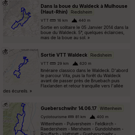
Dans la boue du Waldeck à Mulhouse
(Haut-Rhin)
Riedisheim
VTT
16 km
440 m
Sortie en solitaire le 05 Janvier 2014 dans la
boue du Waldeck. 5°, quelques éclaircies,
mais de la boue au sol. »
Sortie VTT Waldeck
Riedisheim
VTT
29 km
620 m
Itinéraire classico dans le Waldeck. D'abord
le parcour Vita, puis la forêt du Waldeck
avant de passer près de Bruebach puis
Flaxlanden et retour tranquille vers l'allée
des écureils. »
Gueberschwihr 14.06.17
Wittenheim
Cyclotourisme
81 km
400 m
Wittenheim - Pulversheim - Feldkirch -
Raedersheim - Merxheim - Gundolsheim -
Rouffach - Hattstatt - Gueberschwihr -