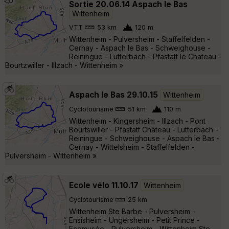
Sortie 20.06.14 Aspach le Bas
Wittenheim
VTT
53 km
120 m
Wittenheim - Pulversheim - Staffelfelden -
Cernay - Aspach le Bas - Schweighouse -
Reiningue - Lutterbach - Pfastatt le Chateau -
Bourtzwiller - Illzach - Wittenheim »
Aspach le Bas 29.10.15
Wittenheim
Cyclotourisme
51 km
110 m
Wittenheim - Kingersheim - Illzach - Pont
Bourtswiller - Pfastatt Château - Lutterbach -
Reiningue - Schweighouse - Aspach le Bas -
Cernay - Wittelsheim - Staffelfelden -
Pulversheim - Wittenheim »
Ecole vélo 11.10.17
Wittenheim
Cyclotourisme
25 km
Wittenheim Ste Barbe - Pulversheim -
Ensisheim - Ungersheim - Petit Prince -
Ecomusée - Pulversheim - Wittenheim Ste