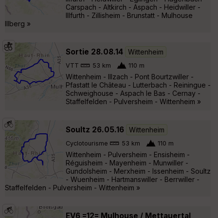
Carspach - Altkirch - Aspach - Heidwiller -
Illfurth - Zillisheim - Brunstatt - Mulhouse
Illberg »
Sortie 28.08.14
Wittenheim
VTT
53 km
110 m
Wittenheim - Illzach - Pont Bourtzwiller -
Pfastatt le Château - Lutterbach - Reiningue -
Schweighouse - Aspach le Bas - Cernay -
Staffelfelden - Pulversheim - Wittenheim »
Soultz 26.05.16
Wittenheim
Cyclotourisme
53 km
110 m
Wittenheim - Pulversheim - Ensisheim -
Réguisheim - Mayenheim - Munwiller -
Gundolsheim - Merxheim - Issenheim - Soultz
- Wuenheim - Hartmanswiller - Berrwiller -
Staffelfelden - Pulversheim - Wittenheim »
EV6 =12= Mulhouse / Mettauertal