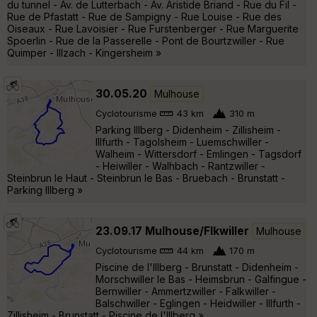
du tunnel - Av. de Lutterbach - Av. Aristide Briand - Rue du Fil -
Rue de Pfastatt - Rue de Sampigny - Rue Louise - Rue des
Oiseaux - Rue Lavoisier - Rue Furstenberger - Rue Marguerite
Spoerlin - Rue de la Passerelle - Pont de Bourtzwiller - Rue
Quimper - Illzach - Kingersheim »
30.05.20
Mulhouse
Cyclotourisme
43 km
310 m
Parking Illberg - Didenheim - Zillisheim -
Illfurth - Tagolsheim - Luemschwiller -
Walheim - Wittersdorf - Emlingen - Tagsdorf
- Heiwiller - Walhbach - Rantzwiller -
Steinbrun le Haut - Steinbrun le Bas - Bruebach - Brunstatt -
Parking Illberg »
23.09.17 Mulhouse/Flkwiller
Mulhouse
Cyclotourisme
44 km
170 m
Piscine de l'Illberg - Brunstatt - Didenheim -
Morschwiller le Bas - Heimsbrun - Galfingue -
Bernwiller - Ammertzwiller - Falkwiller -
Balschwiller - Eglingen - Heidwiller - Illfurth -
Zillisheim - Brunstatt - Piscine de l'Illberg »