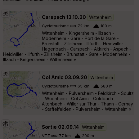
Carspach 13.10.20
Wittenheim
Cyclotourisme
72 km
180 m
Wittenheim - Kingersheim - Illzach -
Modenheim - Gare - Port de la Gare -
Brunstatt - Zillisheim - Illfurth - Heidwiller -
Hagenbach - Carspach - Altkirch - Aspach -
Heidwiller - Illfurth - Zillisheim - Brunstatt - Gare - Modenheim -
Illzach - Kingersheim - Wittenheim »
Col Amic 03.09.20
Wittenheim
Cyclotourisme
65 km
580 m
Wittenheim - Pulversheim - Feldkirch - Soultz
- Wuenheim - Col Amic - Goldbach
Altenbach - Willer sur Thur - Thann - Cernay
- Staffelfelden - Pulversheim - Wittenheim »
Sortie 02.09.14
Wittenheim
VTT
77 km
200 m