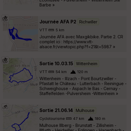
Barbe »
Journée AFA P2
Richwiller
VTT
5 km
Journée AFA avec Maxgikbike. Partie 2. CR
complet ici : https://www.vtt-
alsace.fr/viewtopic.php?f=21&t=5987 »
Sortie 10.03.15
Wittenheim
VTT
54 km
120 m
Wittenheim - Illzach - Pont Bourtzwiller -
Pfastatt le Château - Lutterbach - Reiningue -
Schweighouse - Aspach le Bas - Cernay -
Staffelfelden -Pulversheim -Wittenheim »
Sortie 21.06.14
Mulhouse
Cyclotourisme
47 km
180 m
Mulhouse Illberg - Brunstatt - Zillisheim -
Illfurth - Heidwiller - Eglingen - Hagenbach -