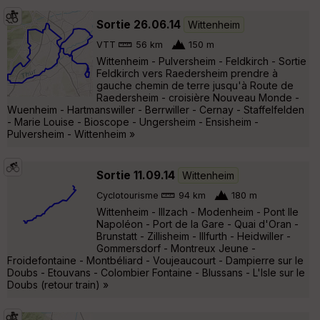
Sortie 26.06.14
Wittenheim
VTT
56 km
150 m
Wittenheim - Pulversheim - Feldkirch - Sortie
Feldkirch vers Raedersheim prendre à
gauche chemin de terre jusqu'à Route de
Raedersheim - croisière Nouveau Monde -
Wuenheim - Hartmanswiller - Berrwiller - Cernay - Staffelfelden
- Marie Louise - Bioscope - Ungersheim - Ensisheim -
Pulversheim - Wittenheim »
Sortie 11.09.14
Wittenheim
Cyclotourisme
94 km
180 m
Wittenheim - Illzach - Modenheim - Pont Ile
Napoléon - Port de la Gare - Quai d'Oran -
Brunstatt - Zillisheim - Illfurth - Heidwiller -
Gommersdorf - Montreux Jeune -
Froidefontaine - Montbéliard - Voujeaucourt - Dampierre sur le
Doubs - Etouvans - Colombier Fontaine - Blussans - L'Isle sur le
Doubs (retour train) »