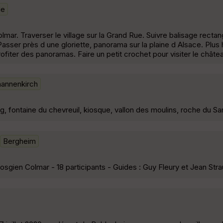
le
olmar. Traverser le village sur la Grand Rue. Suivre balisage rectan
Passer près d une gloriette, panorama sur la plaine d Alsace. Plus 
profiter des panoramas. Faire un petit crochet pour visiter le châte
annenkirch
, fontaine du chevreuil, kiosque, vallon des moulins, roche du San
Bergheim
osgien Colmar - 18 participants - Guides : Guy Fleury et Jean St