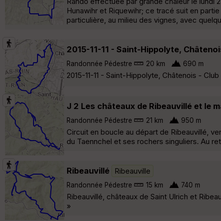
Rando effectuée par grande chaleur le lundi 2
Hunawihr et Riquewihr; ce tracé suit en partie
particulière, au milieu des vignes, avec quel
2015-11-11 - Saint-Hippolyte, Châtenoi
Randonnée Pédestre
20 km
690 m
2015-11-11 - Saint-Hippolyte, Châtenois - Clu
J 2 Les châteaux de Ribeauvillé et le 
Randonnée Pédestre
21 km
950 m
Circuit en boucle au départ de Ribeauvillé, ve
du Taennchel et ses rochers singuliers. Au ret
Ribeauvillé
Ribeauville
Randonnée Pédestre
15 km
740 m
Ribeauvillé, châteaux de Saint Ulrich et Ribe
»