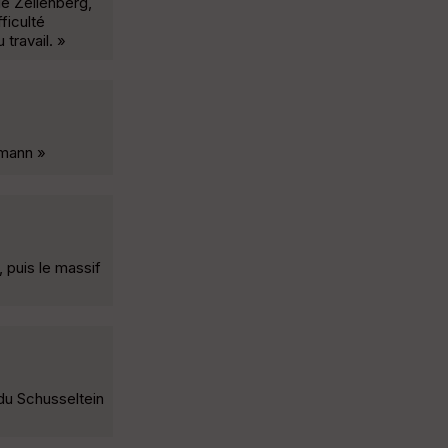
de Zellenberg,
ficulté
travail. »
omann »
 puis le massif
 du Schusseltein