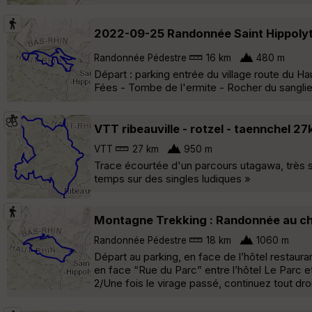
2022-09-25 Randonnée Saint Hippolyt
Randonnée Pédestre
16 km
480 m
Départ : parking entrée du village route du H
Fées - Tombe de l'ermite - Rocher du sanglie
VTT ribeauville - rotzel - taennchel 2
VTT
27 km
950 m
Trace écourtée d'un parcours utagawa, très s
temps sur des singles ludiques »
Montagne Trekking : Randonnée au c
Randonnée Pédestre
18 km
1060 m
Départ au parking, en face de l’hôtel restaura
en face “Rue du Parc” entre l’hôtel Le Parc et
2/Une fois le virage passé, continuez tout dro