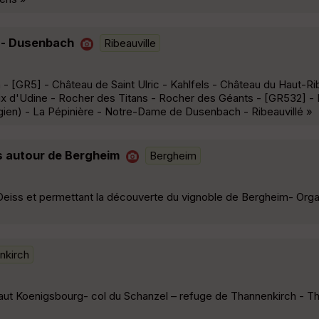
l - Dusenbach
Ribeauville
h - [GR5] - Château de Saint Ulric - Kahlfels - Château du Haut-Ri
aix d'Udine - Rocher des Titans - Rocher des Géants - [GR532] -
gien) - La Pépinière - Notre-Dame de Dusenbach - Ribeauvillé »
s autour de Bergheim
Bergheim
Deiss et permettant la découverte du vignoble de Bergheim- Org
nkirch
Haut Koenigsbourg- col du Schanzel – refuge de Thannenkirch - T