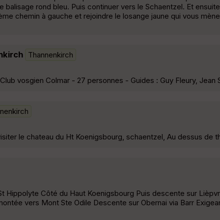
e balisage rond bleu. Puis continuer vers le Schaentzel. Et ensuite
2ème chemin à gauche et rejoindre le losange jaune qui vous mène
nkirch
Thannenkirch
 Club vosgien Colmar - 27 personnes - Guides : Guy Fleury, Jean
nenkirch
visiter le chateau du Ht Koenigsbourg, schaentzel, Au dessus de 
St Hippolyte Côté du Haut Koenigsbourg Puis descente sur Lièpv
tée vers Mont Ste Odile Descente sur Obernai via Barr Exigean