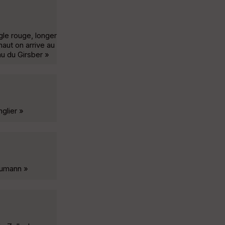
gle rouge, longer
haut on arrive au
au du Girsber »
glier »
raumann »