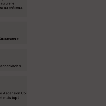
 suivre le
ra au château.
 Straumann »
thannenkirch »
re Ascension Col
t mais top !