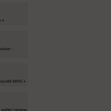
y »
Aubure -
auvillé 68150 »
 quitter l'anneau