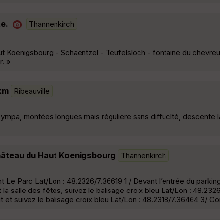
e.
Thannenkirch
aut Koenigsbourg - Schaentzel - Teufelsloch - fontaine du chevreu
r. »
7km
Ribeauville
ympa, montées longues mais réguliere sans diffuclté, descente la
hâteau du Haut Koenigsbourg
Thannenkirch
nt Le Parc Lat/Lon : 48.2326/7.36619 1 / Devant l’entrée du parking
 la salle des fêtes, suivez le balisage croix bleu Lat/Lon : 48.23
it et suivez le balisage croix bleu Lat/Lon : 48.2318/7.36464 3/ Co