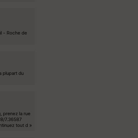
il - Roche de
 plupart du
, prenez la rue
268/7.36587
ntinuez tout d »