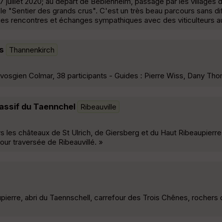
7 juillet 2020; au départ de Beblenheim, passage par les villages 
 le "Sentier des grands crus". C'est un très beau parcours sans dif
ques rencontres et échanges sympathiques avec des viticulteurs au 
s
Thannenkirch
b vosgien Colmar, 38 participants - Guides : Pierre Wiss, Dany Th
massif du Taennchel
Ribeauville
rs les châteaux de St Ulrich, de Giersberg et du Haut Ribeaupierre,
our traversée de Ribeauvillé. »
aupierre, abri du Taennschell, carrefour des Trois Chênes, rochers