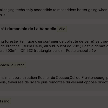
challenging technically accessible to most riders better going when
ve »
forêt domaniale de La Vancelle
Ville
rking forestier (en face d’un container de collecte de verre) se tr
e Breitenau, sur la D439, au sud-ouest de Villé ; il est le départ 
(alt. 403m) – GR 532 (rectangle jaune) – Petite chapelle ( »
bach-le-Franc
 Chalmont puis direction Rocher du Coucou,Col de Frankenbourg, 
is, traversée de rivière puis remontée du versant opposé direc
Franc