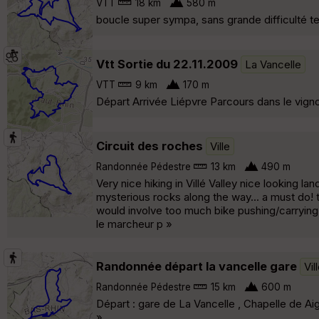
VTT
18 km
580 m
boucle super sympa, sans grande difficulté t
Vtt Sortie du 22.11.2009
La Vancelle
VTT
9 km
170 m
Départ Arrivée Liépvre Parcours dans le vignol
Circuit des roches
Ville
Randonnée Pédestre
13 km
490 m
Very nice hiking in Villé Valley nice looking 
mysterious rocks along the way... a must do! t
would involve too much bike pushing/carrying 
le marcheur p »
Randonnée départ la vancelle gare
Vil
Randonnée Pédestre
15 km
600 m
Départ : gare de La Vancelle , Chapelle de A
»