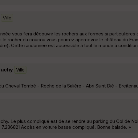
Ville
nnée vous fera découvrir les rochers aux formes si particulières de
s le rocher du coucou vous pourrez apercevoir le château du Fra
ndre). Cette randonnée est accessible à tout le monde à conditio
ouchy
Ville
u Cheval Tombé - Roche de la Salière - Abri Saint Dié - Breitena
chy. Le plus compliqué est de se rendre au parking du Col de Noi
 7.236821 Accès en voiture basse compliqué. Bonne balade. »