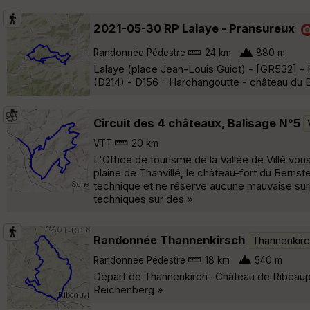
2021-05-30 RP Lalaye - Pransureux
Randonnée Pédestre
24 km
880 m
Lalaye (place Jean-Louis Guiot) - [GR532] -
(D214) - D156 - Harchangoutte - château du Bi
Circuit des 4 châteaux, Balisage N°5
VTT
20 km
L'Office de tourisme de la Vallée de Villé vo
plaine de Thanvillé, le château-fort du Bernst
technique et ne réserve aucune mauvaise surpr
techniques sur des »
Randonnée Thannenkirsch
Thannenkir
Randonnée Pédestre
18 km
540 m
Départ de Thannenkirch- Château de Ribeaup
Reichenberg »