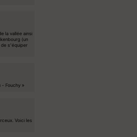
 la vallée ainsi
nkenbourg (un
n de s'équiper
u - Fouchy »
rceux. Voici les