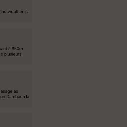
 the weather is
ouvant à 650m
de plusieurs
passge au
tion Dambach la