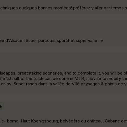
echniques quelques bonnes montées! préférez y aller par temps s
e d'Alsace ! Super parcours sportif et super varié ! »
landscapes, breathtaking sceneries, and to complete it, you will be
he 1st half of the track can be done in MTB, I advise to modify the
enjoy! Super rando dans la vallée de Villé paysages & points de 
le
igle- borne ,Haut Koenigsbourg, belvédère du château, Cabane de