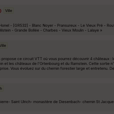
Ville
 Honel - [GR532] - Blanc Noyer - Pransureux - Le Vieux Pré - Ro
lstein - Grande Bollée - Charbes - Vieux Moulin - Lalaye »
Ville
us propose ce circuit VTT où vous pourrez découvrir 4 châteaux : 
ein et les châteaux de l'Ortenbourg et du Ramstein. Cette sortie n
ise. Vous évoluez sur du chemin forestier large et entretenu. De
ch
ierre- Saint Ulrich- monastère de Diesenbach- chemin St Jacque