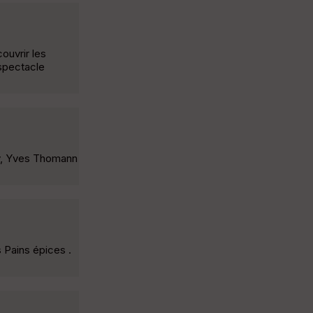
ouvrir les
 spectacle
ry, Yves Thomann
 Pains épices .