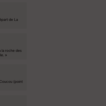
épart de La
à la roche des
le. »
 Coucou (point