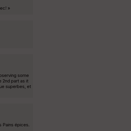
ec! »
 observing some
 2nd part as it
vue superbes, et
s Pains épices.