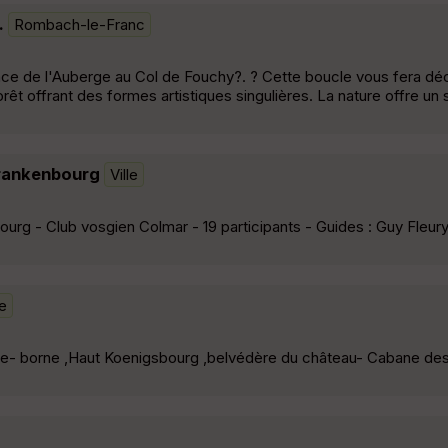
.
Rombach-le-Franc
ce de l'Auberge au Col de Fouchy?. ? Cette boucle vous fera déc
êt offrant des formes artistiques singulières. La nature offre un
Frankenbourg
Ville
urg - Club vosgien Colmar - 19 participants - Guides : Guy Fleu
le
gle- borne ,Haut Koenigsbourg ,belvédère du château- Cabane des