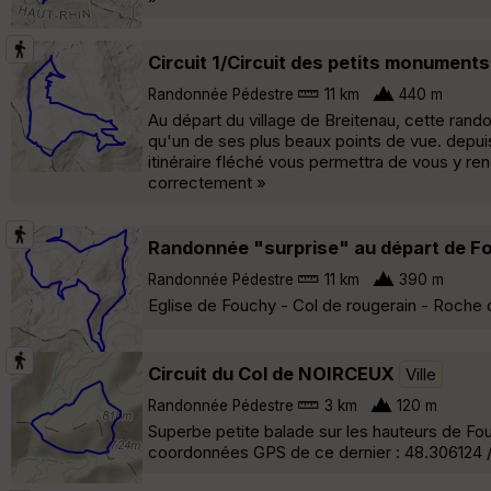
Circuit 1/Circuit des petits monuments
Randonnée Pédestre
11 km
440 m
Au départ du village de Breitenau, cette rando
qu'un de ses plus beaux points de vue. depui
itinéraire fléché vous permettra de vous y re
correctement »
Randonnée "surprise" au départ de F
Randonnée Pédestre
11 km
390 m
Eglise de Fouchy - Col de rougerain - Roche d
Circuit du Col de NOIRCEUX
Ville
Randonnée Pédestre
3 km
120 m
Superbe petite balade sur les hauteurs de Fou
coordonnées GPS de ce dernier : 48.306124 /