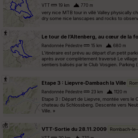
VTT
19 km
770 m
very nice MTB tour in villé Valley physically 
dry some nice lanscapes and rocks to obser
Le tour de l’Altenberg, au cœur de la 
Randonnée Pédestre
15 km
680 m
L’itinéraire est prévu au départ d’un petit pa
après avoir complètement traversé Le village d
sentiers balisés par le Club Vosgien. Parking 
Etape 3 : Liepvre-Dambach la Ville
Rom
Randonnée Pédestre
23 km
1120 m
Etape 3 : Départ de Liepvre, montée vers le
chateau du Schlossberg. Descente vers Neubo
Ville. »
VTT-Sortie du 28.11.2009
Rombach-le-
VTT
30 km
770 m