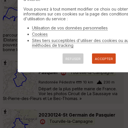
20221129-st pierre des fleurs cool
Tourville-la-Campagne
Vous pouvez à tout moment modifier ce choix ou obten
informations sur ces cookies sur la page des condition
d'utilisation du service :
Randonnée Pédestre
8 km
Boucle A-R au départ de l'eglise de st pierre
Utilisation de vos données personnelles
des fleurs Belle randonnée avec un bon
Cookies
parcours facile... Toutes les informations
(Distances,Dénivelés,Cartes.......) sont sur cette page que vous
Sites tiers succeptibles d'utiliser des cookies ou a
pouvez consulter a tous moments Nous vous souhaitons une
méthodes de tracking
bonne lecture de celles-ci »
REFUSER
ACCEPTER
Trace bleue Saint-germain-de-
Pasquier
Tourville-la-Campagne
Randonnée Pédestre
10 km
230 m
Départ de la plus petite mairie de France.
Voir les photos Circuit de La Saussaye via
St-Pierre-des-Fleurs et Le Bec-Thomas. »
20230124-St Germain de Pasquier
Tourville-la-Campagne