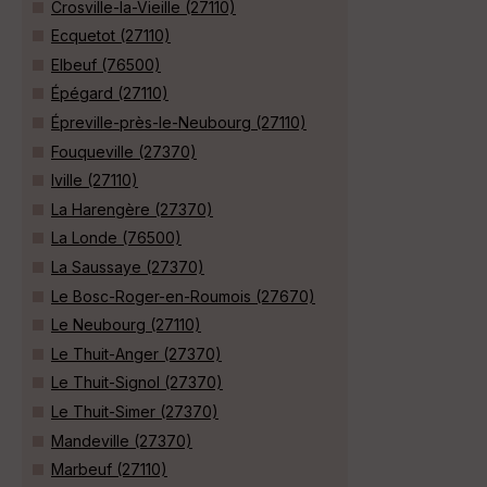
Crosville-la-Vieille (27110)
Ecquetot (27110)
Elbeuf (76500)
Épégard (27110)
Épreville-près-le-Neubourg (27110)
Fouqueville (27370)
Iville (27110)
La Harengère (27370)
La Londe (76500)
La Saussaye (27370)
Le Bosc-Roger-en-Roumois (27670)
Le Neubourg (27110)
Le Thuit-Anger (27370)
Le Thuit-Signol (27370)
Le Thuit-Simer (27370)
Mandeville (27370)
Marbeuf (27110)