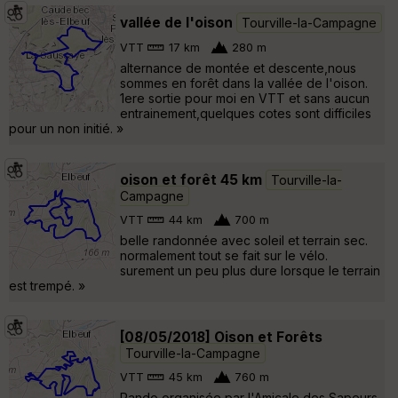
vallée de l'oison
Tourville-la-Campagne
VTT
17 km
280 m
alternance de montée et descente,nous
sommes en forêt dans la vallée de l'oison.
1ere sortie pour moi en VTT et sans aucun
entrainement,quelques cotes sont difficiles
pour un non initié. »
oison et forêt 45 km
Tourville-la-
Campagne
VTT
44 km
700 m
belle randonnée avec soleil et terrain sec.
normalement tout se fait sur le vélo.
surement un peu plus dure lorsque le terrain
est trempé. »
[08/05/2018] Oison et Forêts
Tourville-la-Campagne
VTT
45 km
760 m
Rando organisée par l'Amicale des Sapeurs