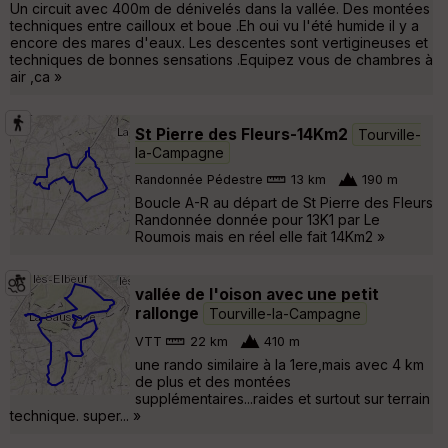
Un circuit avec 400m de dénivelés dans la vallée. Des montées
techniques entre cailloux et boue .Eh oui vu l'été humide il y a
encore des mares d'eaux. Les descentes sont vertigineuses et
techniques de bonnes sensations .Equipez vous de chambres à
air ,ca »
St Pierre des Fleurs-14Km2
Tourville-
la-Campagne
Randonnée Pédestre
13 km
190 m
Boucle A-R au départ de St Pierre des Fleurs
Randonnée donnée pour 13K1 par Le
Roumois mais en réel elle fait 14Km2 »
vallée de l'oison avec une petit
rallonge
Tourville-la-Campagne
VTT
22 km
410 m
une rando similaire à la 1ere,mais avec 4 km
de plus et des montées
supplémentaires...raides et surtout sur terrain
technique. super... »