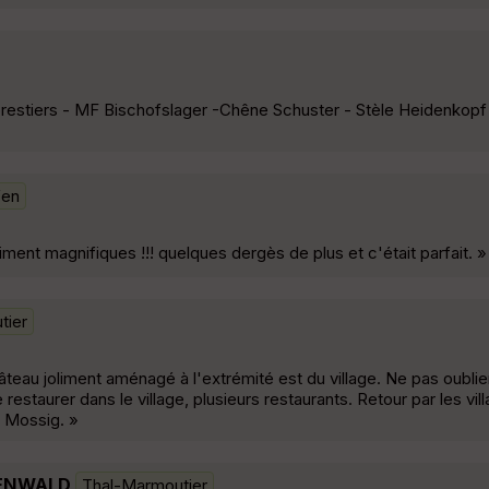
forestiers - MF Bischofslager -Chêne Schuster - Stèle Heidenkop
fen
iment magnifiques !!! quelques dergès de plus et c'était parfait. »
tier
au joliment aménagé à l'extrémité est du village. Ne pas oublie
 restaurer dans le village, plusieurs restaurants. Retour par les vil
a Mossig. »
NENWALD
Thal-Marmoutier