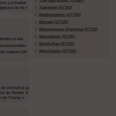
Thal-Marmoutier (67440)
ntre Lochwiller
Traenheim (67310)
igieuse de l’A »
Waldolwisheim (67700)
Wangen (67520)
Wangenbourg-Engenthal (67710)
Wasselonne (67310)
troites et ses
Westhoffen (67310)
incontournable :
Wolschheim (67700)
ane majeure d’A
ge de Dimbsthal au
oix du Rasten. Il
lin de Champ »