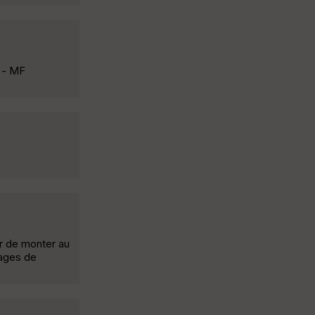
f - MF
r de monter au
lages de