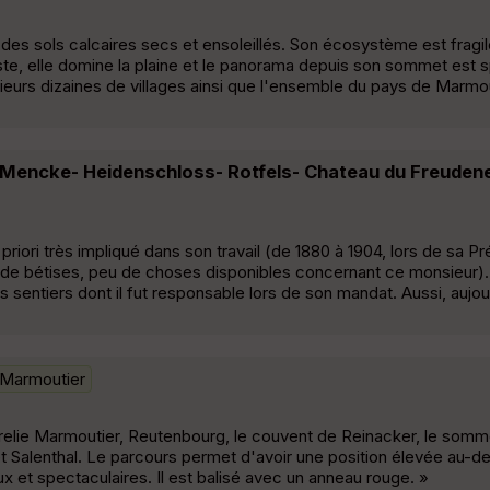
 des sols calcaires secs et ensoleillés. Son écosystème est fragi
te, elle domine la plaine et le panorama depuis son sommet est s
urs dizaines de villages ainsi que l'ensemble du pays de Marmout
 Mencke- Heidenschloss- Rotfels- Chateau du Freuden
 priori très impliqué dans son travail (de 1880 à 1904, lors de sa P
de bétises, peu de choses disponibles concernant ce monsieur). Il
s sentiers dont il fut responsable lors de son mandat. Aussi, aujour
-Marmoutier
i relie Marmoutier, Reutenbourg, le couvent de Reinacker, le somm
t et Salenthal. Le parcours permet d'avoir une position élevée au-
 et spectaculaires. Il est balisé avec un anneau rouge. »