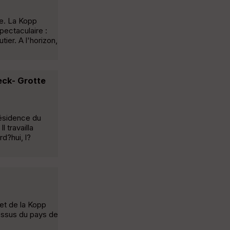
le. La Kopp
pectaculaire :
ier. A l'horizon,
eck- Grotte
résidence du
 travailla
d?hui, l?
et de la Kopp
dessus du pays de