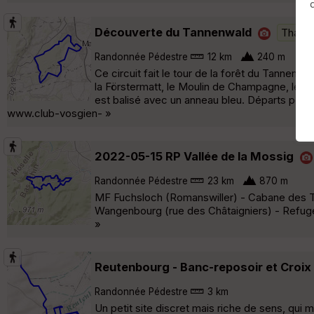
Découverte du Tannenwald
Thal-M
Randonnée Pédestre
12 km
240 m
Ce circuit fait le tour de la forêt du Tannenwal
la Förstermatt, le Moulin de Champagne, le h
est balisé avec un anneau bleu. Départs poss
www.club-vosgien- »
2022-05-15 RP Vallée de la Mossig
Randonnée Pédestre
23 km
870 m
MF Fuchsloch (Romanswiller) - Cabane des T
Wangenbourg (rue des Châtaigniers) - Refug
»
Reutenbourg - Banc-reposoir et Croix
Randonnée Pédestre
3 km
Un petit site discret mais riche de sens, qui m