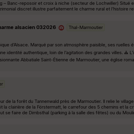
 – Banc-reposoir et croix à niche (secteur de Lochwiller) Situé e
nial discret illustre parfaitement le charme rural et l’histoire rel
charme alsacien 032026
Thal-Marmoutier
pique d’Alsace. Marqué par son atmosphère paisible, ses ruelles é
identité authentique, loin de l’agitation des grandes villes. ⛪ L’
essionnante Abbatiale Saint-Étienne de Marmoutier, une église rom
er
oeur de la forêt du Tannenwald près de Marmoutier. Il relie le villa
 la clairière de la Förstermatt, le carrefour des 5 chemins et la cr
ut se faire de Dimbsthal (parking à la salle des fêtes) ou du Mou