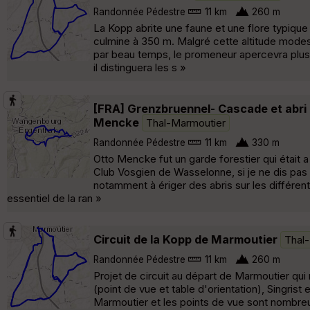
Randonnée Pédestre
11 km
260 m
La Kopp abrite une faune et une flore typique
culmine à 350 m. Malgré cette altitude modes
par beau temps, le promeneur apercevra plusie
il distinguera les s »
[FRA] Grenzbruennel- Cascade et abri
Mencke
Thal-Marmoutier
Randonnée Pédestre
11 km
330 m
Otto Mencke fut un garde forestier qui était a
Club Vosgien de Wasselonne, si je ne dis pas 
notamment à ériger des abris sur les différent
essentiel de la ran »
Circuit de la Kopp de Marmoutier
Thal
Randonnée Pédestre
11 km
260 m
Projet de circuit au départ de Marmoutier qu
(point de vue et table d'orientation), Singris
Marmoutier et les points de vue sont nombreux