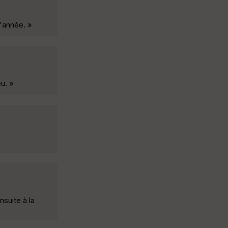
'année. »
u. »
suite à la