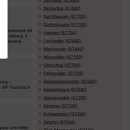
Dettwiller (67490)
Dimbsthal (67440)
Furchhausen (67700)
Gottenhouse (67700)
e de piquenique de
Haegen (67700)
u Heckberg. Il
Lochwiller (67440)
t Dimbsthal
Marmoutier (67440)
Monswiller (67700)
Ottersthal (67700)
Otterswiller (67700)
Reinhardsmunster (67440)
ourg -
 - MF Fuchsloch
Reutenbourg (67440)
Romanswiller (67310)
Saverne (67700)
Schwenheim (67440)
Singrist (67440)
 pour une halte