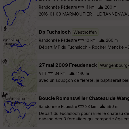
Randonnée Pédestre
11 km
200 m
2016-01-03 MARMOUTIER – LE TANNENWALD org
Dp Fuchsloch
Westhoffen
Randonnée Pédestre
10 km
260 m
Départ MF du Fuchsloch - Rocher Mencke - Zi
27 mai 2009 Freudeneck
Wangenbourg-
VTT
34 km
1440 m
avec un soupçon de fiereté, je baptiserait bie
Boucle Romanswiller Chateau de Wang
Randonnée Equestre
23 km
590 m
Départ du Fuchsloch pour rallier le château 
cabane des 3 forestiers qui comporte égalem