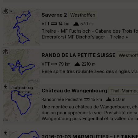
Saverne 2
Westhoffen
VTT
14 km
570 m
Tirelire - MF Fuchsloch - Cabane des Trois 
Elmersforst MF Bischofslager - Tirelire »
RANDO DE LA PETITE SUISSE
Westhof
VTT
79 km
2210 m
Belle sortie très roulante avec des singles vra
Château de Wangenbourg
Thal-Marmou
Randonnée Pédestre
15 km
540 m
Une montée au château de Wangenbourg, châte
donjon pour apprécier la vue. Possibilité de se
Wangenbourg puis Engenthal et la vallée de l
2016-01-03 MARMOUTIER – LE TAN