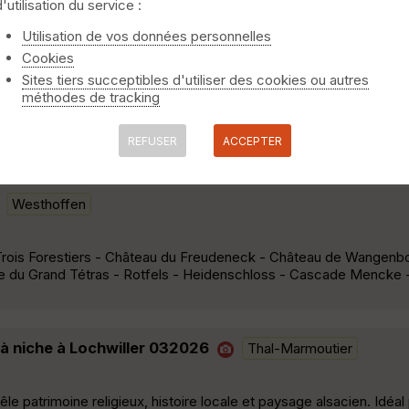
d'utilisation du service :
Utilisation de vos données personnelles
armoutier
Cookies
Sites tiers succeptibles d'utiliser des cookies ou autres
d. Il relie Marmoutier, la chapelle du Sindelsberg, Air et Vie, l'air
méthodes de tracking
ameau du Buchberg, Dimbsthal, la Croix du Rasten et le sommet d
ibles à Marmoutier, Air et Vie, Moulin de Champagne, Buchberg e
REFUSER
ACCEPTER
Westhoffen
rois Forestiers - Château du Freudeneck - Château de Wangenb
e du Grand Tétras - Rotfels - Heidenschloss - Cascade Mencke
 à niche à Lochwiller 032026
Thal-Marmoutier
êle patrimoine religieux, histoire locale et paysage alsacien. Idéal