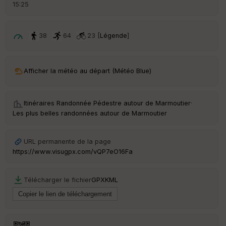
d
15:25
é
p
ar
t
38
64
23 [
Légende
]
ar
ri
v
Afficher la météo au départ (Météo Blue)
é
e
Itinéraires Randonnée Pédestre autour de
Marmoutier
·
C
Les plus belles randonnées autour de Marmoutier
ou
le
ur
URL permanente de la page
https://www.visugpx.com/vQP7eO16Fa
Télécharger le fichier
GPX
KML
Ep
ai
ss
eu
r