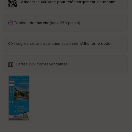
Afficher le QRCode pour téléchargement sur mobile
Tr
an
sp
Tableau de marche
(max 250 points)
ar
en
ce
Intégrez cette trace dans votre site [
Afficher le code
]
Po
int
illé
Cartes IGN correspondantes
s
S
e
n
s
St
re
et
Vi