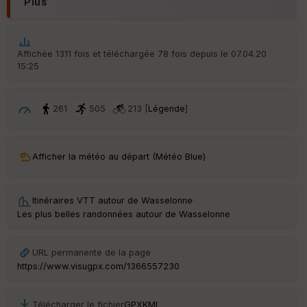
Plus
é
p
ar
t
Affichée 1311 fois et téléchargée 78 fois depuis le 07.04.20
15:25
ar
ri
v
é
261
505
213 [
Légende
]
e
C
ou
Afficher la météo au départ (Météo Blue)
le
ur
Itinéraires VTT autour de
Wasselonne
·
Les plus belles randonnées autour de Wasselonne
Ep
URL permanente de la page
ai
https://www.visugpx.com/1366557230
ss
eu
r
Télécharger le fichier
GPX
KML